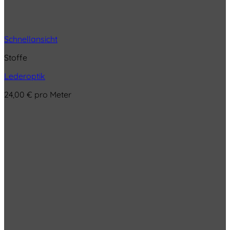
Schnellansicht
Stoffe
Lederoptik
24,00
€
pro Meter