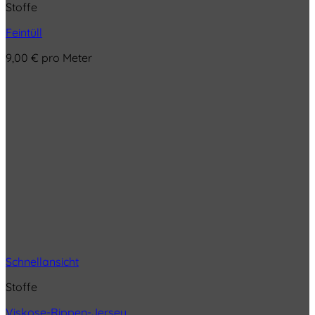
Stoffe
Feintüll
9,00
€
pro Meter
Schnellansicht
Stoffe
Viskose-Rippen-Jersey