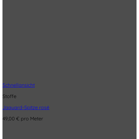
Schnellansicht
Stoffe
Jaquard-Spitze rosé
49,00
€
pro Meter