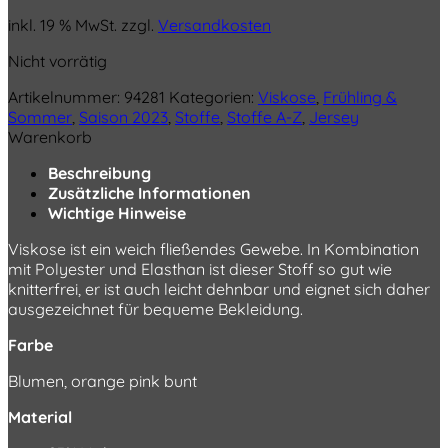
inkl. 19 % MwSt.
zzgl.
Versandkosten
Nicht vorrätig
Artikelnummer:
94281
Kategorien:
Viskose
,
Frühling &
Sommer
,
Saison 2023
,
Stoffe
,
Stoffe A-Z
,
Jersey
Warenkorb
Beschreibung
Zusätzliche Informationen
Wichtige Hinweise
Viskose ist ein weich fließendes Gewebe. In Kombination
mit Polyester und Elasthan ist dieser Stoff so gut wie
knitterfrei, er ist auch leicht dehnbar und eignet sich daher
ausgezeichnet für bequeme Bekleidung.
Farbe
Blumen, orange pink bunt
Material