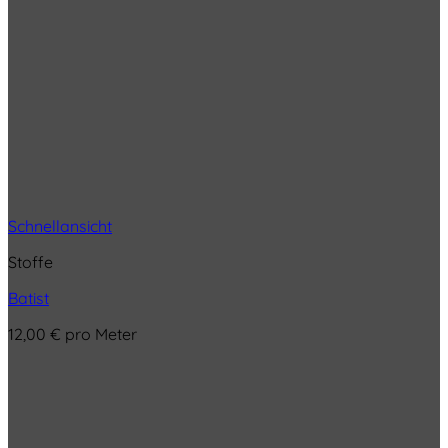
Schnellansicht
Stoffe
Batist
12,00
€
pro Meter