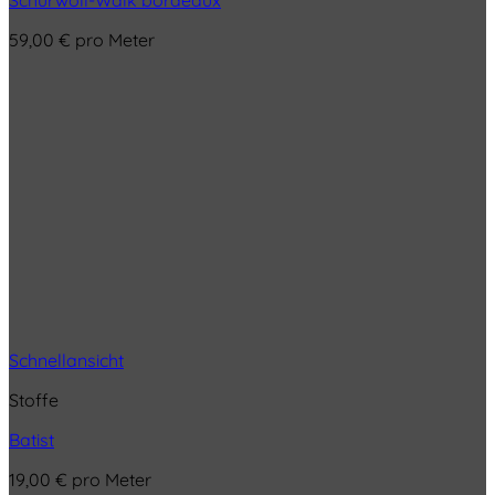
Schurwoll-Walk bordeaux
59,00
€
pro Meter
Schnellansicht
Stoffe
Batist
19,00
€
pro Meter