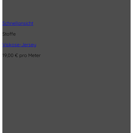
Schnellansicht
Stoffe
Viskose-Jersey
19,00
€
pro Meter