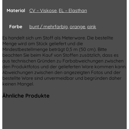
Material
CV – Viskose
,
EL – Elasthan
Farbe
bunt / mehrfarbig
,
orange
,
pink
Es handelt sich um Stoff als Meterware. Die bestellte
Menge wird am Stück geliefert und die
Mindestbestellmenge beträgt 0,5 m (50 cm). Bitte
beachten Sie beim Kauf von Stoffen zusätzlich, dass es
aus technischen Gründen zu Farbabweichungen zwischen
den Produktfotos und der gelieferten Ware kommen kann.
Abweichungen zwischen den angezeigten Fotos und der
bestellte Ware sind unvermeidbar und begründen daher
keinen Mangel.
Ähnliche Produkte