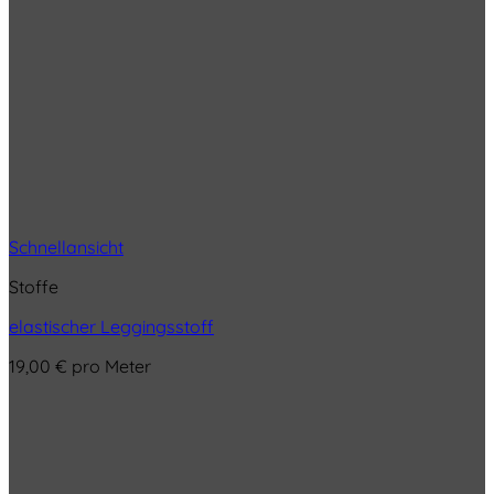
Schnellansicht
Stoffe
elastischer Leggingsstoff
19,00
€
pro Meter