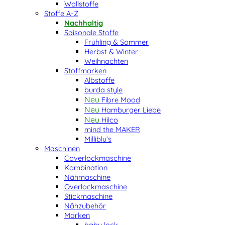
Wollstoffe
Stoffe A-Z
Nachhaltig
Saisonale Stoffe
Frühling & Sommer
Herbst & Winter
Weihnachten
Stoffmarken
Albstoffe
burda style
Fibre Mood
Hamburger Liebe
Hilco
mind the MAKER
Milliblu’s
Maschinen
Coverlockmaschine
Kombination
Nähmaschine
Overlockmaschine
Stickmaschine
Nähzubehör
Marken
baby lock