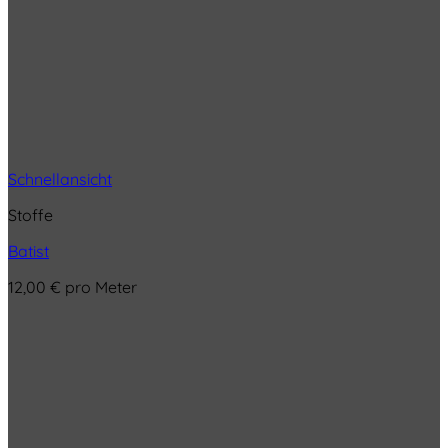
Schnellansicht
Stoffe
Batist
12,00
€
pro Meter