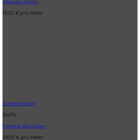
Viskose-Jersey
19,00
€
pro Meter
Schnellansicht
Stoffe
Feinripp-Bündchen
24,00
€
pro Meter