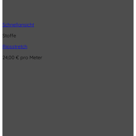
Schnellansicht
Stoffe
Ripsstretch
24,00
€
pro Meter