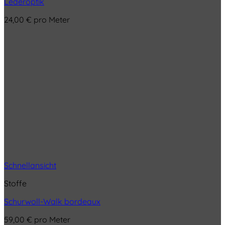
Lederoptik
24,00
€
pro Meter
Schnellansicht
Stoffe
Schurwoll-Walk bordeaux
59,00
€
pro Meter