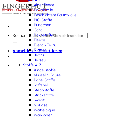
Alpenfleece
Baumwolle
Beschichtete Baumwolle
BIO-Stoffe
Bündchen
Cord
Dekostoffe
Suchen nach:
Fleece
French Terry
Frottee
Anmelden / Registrieren
Jeans
Jersey
Stoffe A-Z
Kinderstoffe
Musselin Gauze
Panel Stoffe
Softshell
Steppstoffe
Strickstoffe
Sweat
Viskose
Waffelpiqué
Walkloden