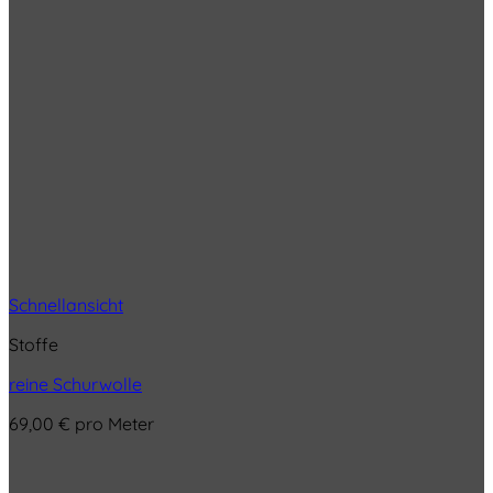
Schnellansicht
Stoffe
reine Schurwolle
69,00
€
pro Meter