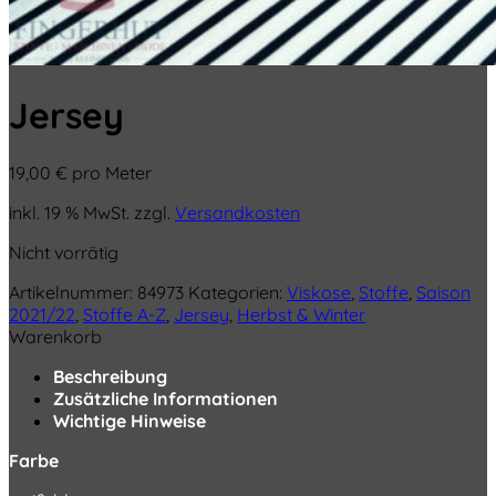
Jersey
19,00
€
pro Meter
inkl. 19 % MwSt.
zzgl.
Versandkosten
Nicht vorrätig
Artikelnummer:
84973
Kategorien:
Viskose
,
Stoffe
,
Saison
2021/22
,
Stoffe A-Z
,
Jersey
,
Herbst & Winter
Warenkorb
Beschreibung
Zusätzliche Informationen
Wichtige Hinweise
Farbe