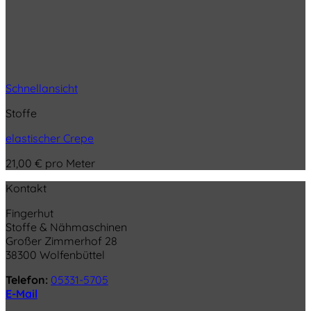
Schnellansicht
Stoffe
elastischer Crepe
21,00
€
pro Meter
Kontakt
Fingerhut
Stoffe & Nähmaschinen
Großer Zimmerhof 28
38300 Wolfenbüttel
Telefon:
05331-5705
E-Mail