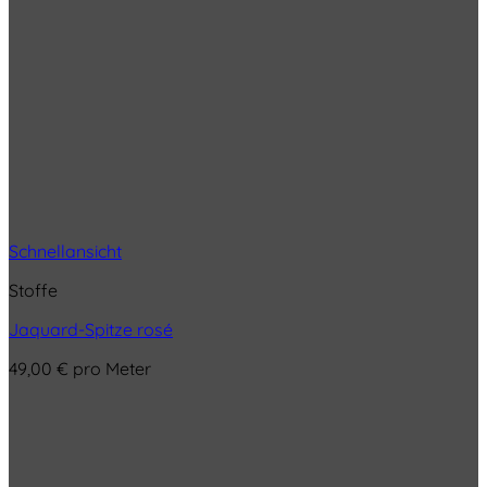
Schnellansicht
Stoffe
Jaquard-Spitze rosé
49,00
€
pro Meter