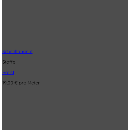
Schnellansicht
Stoffe
Batist
19,00
€
pro Meter