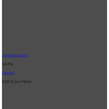
Schnellansicht
Stoffe
Feintüll
9,00
€
pro Meter