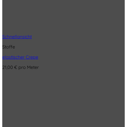
Schnellansicht
Stoffe
elastischer Crepe
21,00
€
pro Meter