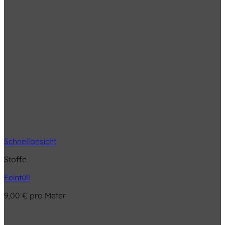
Schnellansicht
Stoffe
Feintüll
9,00
€
pro Meter