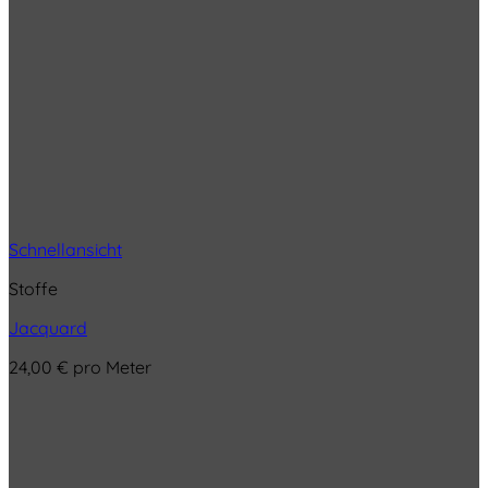
Schnellansicht
Stoffe
Jacquard
24,00
€
pro Meter