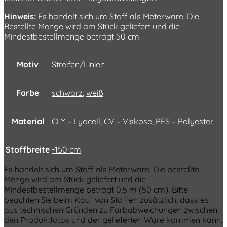
Hinweis:
Es handelt sich um Stoff als Meterware. Die
Bestellte Menge wird am Stück geliefert und die
Mindestbestellmenge beträgt 50 cm.
Motiv
Streifen/Linien
Farbe
schwarz
,
weiß
Material
CLY – Lyocell
,
CV – Viskose
,
PES – Polyester
Stoffbreite
~150 cm
Es handelt sich um Stoff als Meterware. Die bestellte
Menge wird am Stück geliefert und die
Mindestbestellmenge beträgt 0,5 m (50 cm). Bitte
beachten Sie beim Kauf von Stoffen zusätzlich, dass es
aus technischen Gründen zu Farbabweichungen zwischen
den Produktfotos und der gelieferten Ware kommen kann.