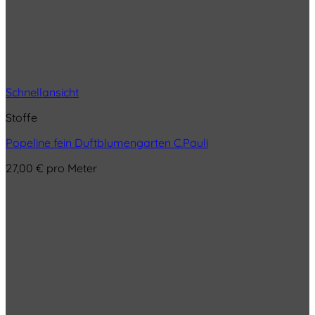
Schnellansicht
Stoffe
Popeline fein Duftblumengarten C.Pauli
27,00
€
pro Meter