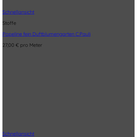
Schnellansicht
Stoffe
Popeline fein Duftblumengarten C.Pauli
27,00
€
pro Meter
Schnellansicht