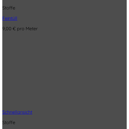
Stoffe
Feintüll
9,00
€
pro Meter
Schnellansicht
Stoffe