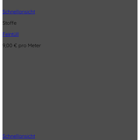
Schnellansicht
Stoffe
Feintüll
9,00
€
pro Meter
Schnellansicht