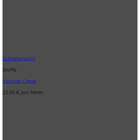
Schnellansicht
Stoffe
Viskose-Crepe
22,90
€
pro Meter