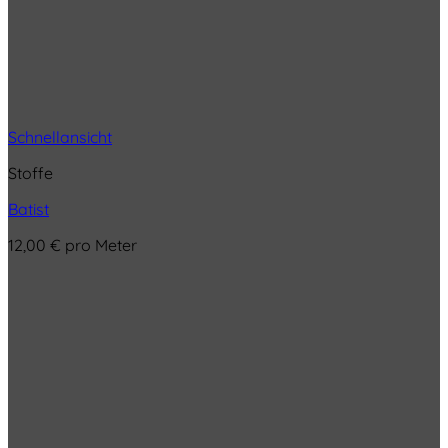
Schnellansicht
Stoffe
Batist
12,00
€
pro Meter