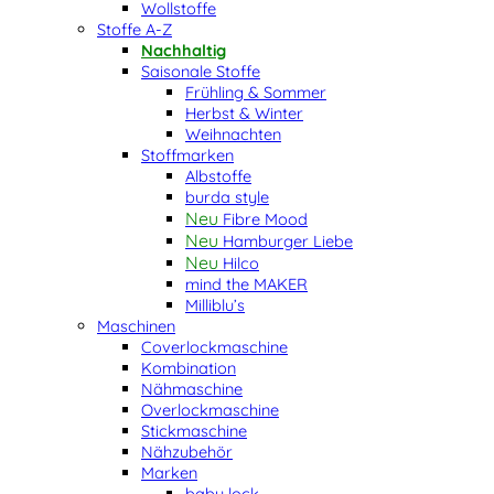
Wollstoffe
Stoffe A-Z
Nachhaltig
Saisonale Stoffe
Frühling & Sommer
Herbst & Winter
Weihnachten
Stoffmarken
Albstoffe
burda style
Fibre Mood
Hamburger Liebe
Hilco
mind the MAKER
Milliblu’s
Maschinen
Coverlockmaschine
Kombination
Nähmaschine
Overlockmaschine
Stickmaschine
Nähzubehör
Marken
baby lock