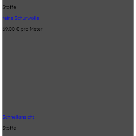
Stoffe
reine Schurwolle
69,00
€
pro Meter
Schnellansicht
Stoffe