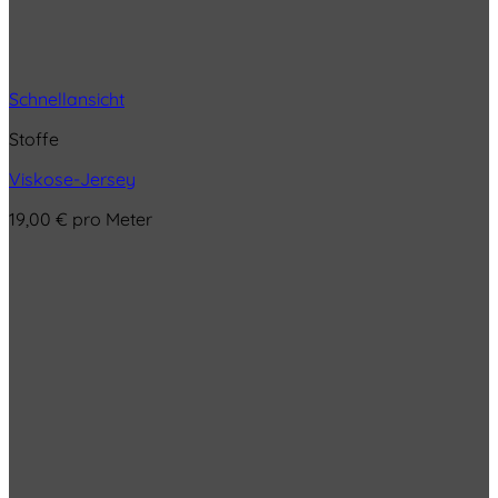
Schnellansicht
Stoffe
Viskose-Jersey
19,00
€
pro Meter