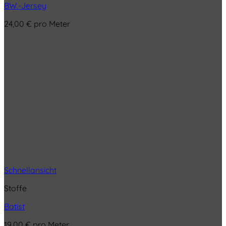
BW.-Jersey
24,00
€
pro Meter
Schnellansicht
Stoffe
Batist
19,00
€
pro Meter