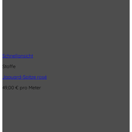
Schnellansicht
Stoffe
Jaquard-Spitze rosé
49,00
€
pro Meter