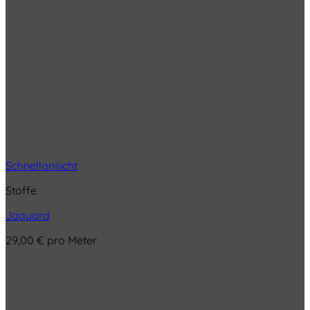
Schnellansicht
Stoffe
Jaquard
29,00
€
pro Meter