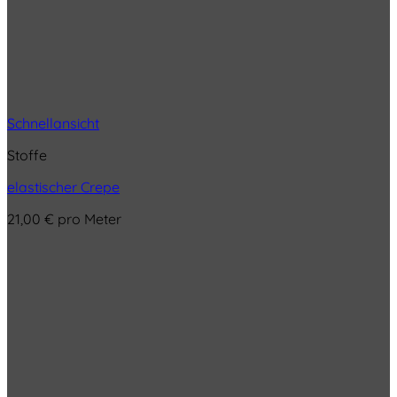
Schnellansicht
Stoffe
elastischer Crepe
21,00
€
pro Meter