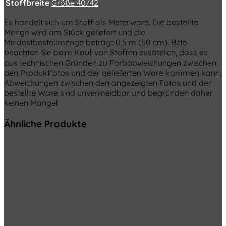
Stoffbreite
Größe 40/42
Es handelt sich um Stoff als Meterware. Die bestellte
Menge wird am Stück geliefert und die
Mindestbestellmenge beträgt 0,5 m (50 cm). Bitte
beachten Sie beim Kauf von Stoffen zusätzlich, dass es
aus technischen Gründen zu Farbabweichungen zwischen
den Produktfotos und der gelieferten Ware kommen kann.
Abweichungen zwischen den angezeigten Fotos und der
bestellte Ware sind unvermeidbar und begründen daher
keinen Mangel.
Ähnliche Produkte