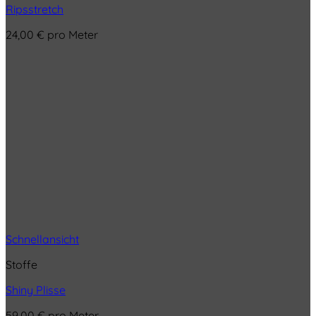
Ripsstretch
24,00
€
pro Meter
Schnellansicht
Stoffe
Shiny Plisse
59,00
€
pro Meter