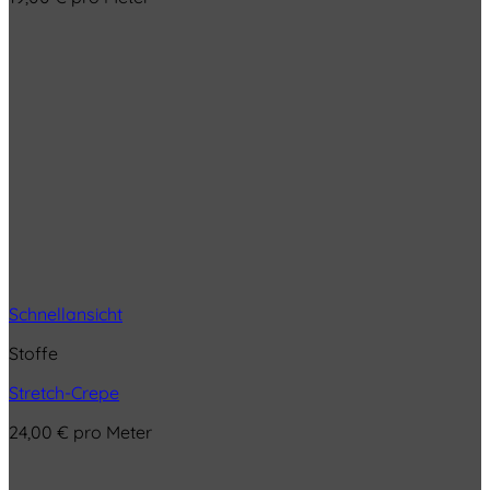
Schnellansicht
Stoffe
Stretch-Crepe
24,00
€
pro Meter