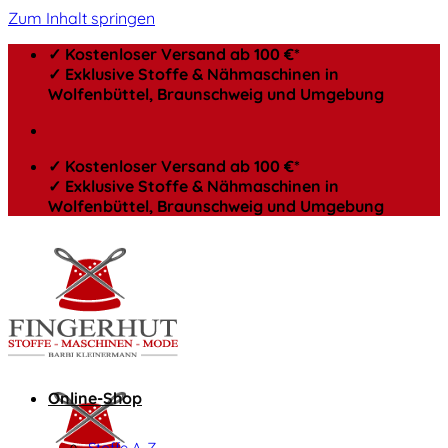
Zum Inhalt springen
✓ Kostenloser Versand ab 100 €*
✓ Exklusive Stoffe & Nähmaschinen in
Wolfenbüttel, Braunschweig und Umgebung
✓ Kostenloser Versand ab 100 €*
✓ Exklusive Stoffe & Nähmaschinen in
Wolfenbüttel, Braunschweig und Umgebung
Online-Shop
Stoffe A-Z