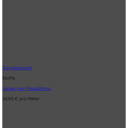
Schnellansicht
Stoffe
Jersey von Mies&Moos
24,00
€
pro Meter