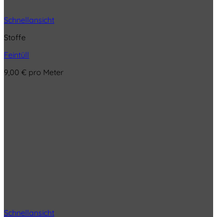
Schnellansicht
Stoffe
Feintüll
9,00
€
pro Meter
Schnellansicht