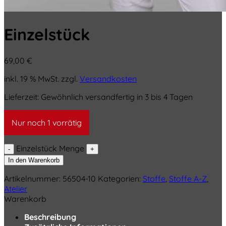
Einzelstück
69,00
€
inkl. 19 % MwSt.
zzgl.
Versandkosten
Lieferzeit:
Gewöhnlich versandfertig in 3 bis 4 Tagen
Nur noch 1 vorrätig
Einzelstück Menge
In den Warenkorb
Artikelnummer:
56504-10
Kategorien:
Stoffe
,
Stoffe A-Z
,
Atelier
Warenkorb
Beschreibung