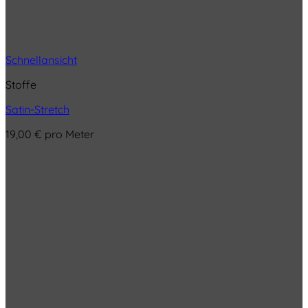
Schnellansicht
Stoffe
Satin-Stretch
19,00
€
pro Meter