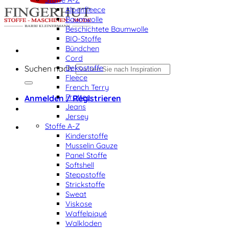
Alpenfleece
Baumwolle
Beschichtete Baumwolle
BIO-Stoffe
Bündchen
Cord
Dekostoffe
Suchen nach:
Fleece
French Terry
Frottee
Anmelden / Registrieren
Jeans
Jersey
Stoffe A-Z
Kinderstoffe
Musselin Gauze
Panel Stoffe
Softshell
Steppstoffe
Strickstoffe
Sweat
Viskose
Waffelpiqué
Walkloden