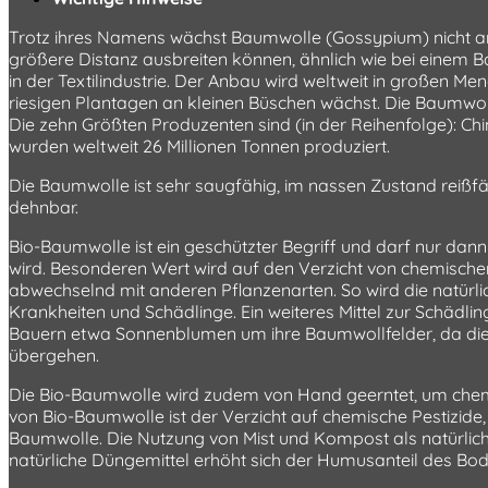
Trotz ihres Namens wächst Baumwolle (Gossypium) nicht an
größere Distanz ausbreiten können, ähnlich wie bei einem Ba
in der Textilindustrie. Der Anbau wird weltweit in großen 
riesigen Plantagen an kleinen Büschen wächst. Die Baumwo
Die zehn Größten Produzenten sind (in der Reihenfolge): China
wurden weltweit 26 Millionen Tonnen produziert.
Die Baumwolle ist sehr saugfähig, im nassen Zustand reißfäh
dehnbar.
Bio-Baumwolle ist ein geschützter Begriff und darf nur d
wird. Besonderen Wert wird auf den Verzicht von chemische
abwechselnd mit anderen Pflanzenarten. So wird die natürlic
Krankheiten und Schädlinge. Ein weiteres Mittel zur Schädli
Bauern etwa Sonnenblumen um ihre Baumwollfelder, da dies
übergehen.
Die Bio-Baumwolle wird zudem von Hand geerntet, um chemis
von Bio-Baumwolle ist der Verzicht auf chemische Pestizide,
Baumwolle. Die Nutzung von Mist und Kompost als natürliche
natürliche Düngemittel erhöht sich der Humusanteil des B