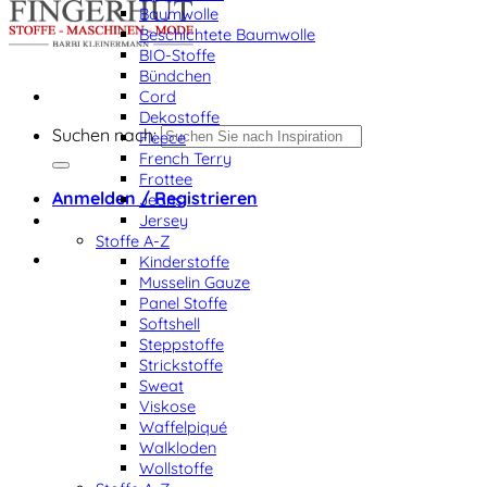
Baumwolle
Beschichtete Baumwolle
BIO-Stoffe
Bündchen
Cord
Dekostoffe
Suchen nach:
Fleece
French Terry
Frottee
Anmelden / Registrieren
Jeans
Jersey
Stoffe A-Z
Kinderstoffe
Musselin Gauze
Panel Stoffe
Softshell
Steppstoffe
Strickstoffe
Sweat
Viskose
Waffelpiqué
Walkloden
Wollstoffe