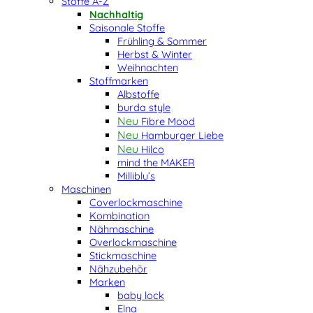
Stoffe A-Z
Nachhaltig
Saisonale Stoffe
Frühling & Sommer
Herbst & Winter
Weihnachten
Stoffmarken
Albstoffe
burda style
Fibre Mood
Hamburger Liebe
Hilco
mind the MAKER
Milliblu’s
Maschinen
Coverlockmaschine
Kombination
Nähmaschine
Overlockmaschine
Stickmaschine
Nähzubehör
Marken
baby lock
Elna