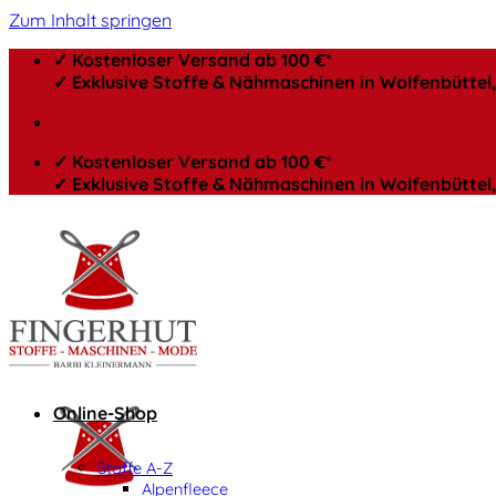
Zum Inhalt springen
✓ Kostenloser Versand ab 100 €*
✓ Exklusive Stoffe & Nähmaschinen in Wolfenbütte
✓ Kostenloser Versand ab 100 €*
✓ Exklusive Stoffe & Nähmaschinen in Wolfenbütte
Online-Shop
Stoffe A-Z
Alpenfleece