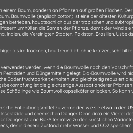
 einem Baum, sondern an Pflanzen auf großen Flächen. Der 
um. Baumwolle (englisch cotton) ist eine der ältesten Kultur
Mengen betrieben, hauptsächlich aus der tropischen und subt
llfasern umhüllen die Samen der Pflanze, damit der Wind si
, Indien, die Vereinigten Staaten, Pakistan, Brasilien, Usbekis
iger als im trocknen, hautfreundlich ohne kratzen, sehr hitze
ann verwendet werden, wenn die Baumwolle nach den Vorschri
n Pestiziden und Düngemitteln gelegt. Bio-Baumwolle wird n
he Bodenfruchtbarkeit erhalten und gleichzeitig reduziert di
ngsbekämpfung ist die gleichzeitige Aussaat anderer Pflanzen
e Schädlinge wie Baumwollkapselkäfer anlocken. So kann ve
che Entlaubungsmittel zu vermeiden wie sie etwa in den USA
 Insektizide und chemischen Dünger. Denn circa ein Viertel de
r Dünger ist eine Bio-Alternative zu den künstlichen Varian
odens, der in diesem Zustand mehr Wasser und CO2 speichern