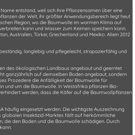
Name entstand, weil sich ihre Pflanzensamen über eine
pflanzen der Welt, ihr größter Anwendungsbereich liegt heut
ropischen Region, wo die Baumwolle im warmen Klima auf
e verbreiten kann und Wasser zum Keimen speichern kann.
tan, Australien, Türkei, Griechenland und Mexiko. Allein 2012
beständig, langlebig und pflegeleicht, strapazierfähig und
ften des ökologischen Landbaus angebaut und geerntet
icht ganzjährlich auf demselben Boden angebaut, sondern
eses Prozedere die Anfälligkeit der Baumwolle für
 in und um die Baumwolle. In Westafrika pflanzen Bio-
rhindert werden, dass die Käfer auf die Baumwollpflanzen
 häufig eingesetzt werden. Die wichtigste Auszeichnung
s globalen Insektizid-Marktes fällt auf herkömmliche
ten, die den Boden und die Baumwolle schädigen. Durch
 kann.