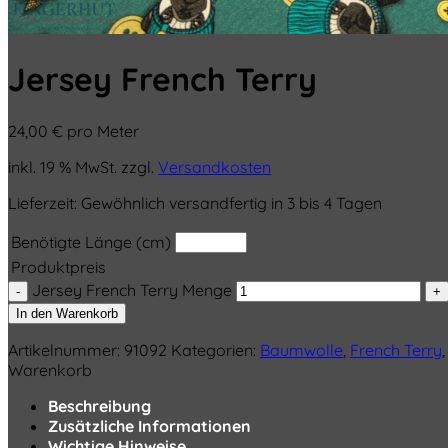
Jersey French Terry
24,00
€
pro Meter
inkl. 19 % MwSt.
zzgl.
Versandkosten
Lieferzeit:
Gewöhnlich versandfertig in 3 bis 4 Tagen
Benötigte Länge (cm)
Produktpreis
Jersey French Terry Menge
In den Warenkorb
Artikelnummer:
91092
Kategorien:
Baumwolle
,
French Terry
Warenkorb
Beschreibung
Zusätzliche Informationen
Wichtige Hinweise