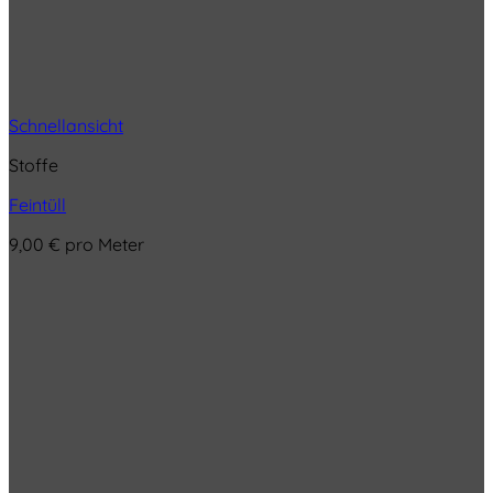
Schnellansicht
Stoffe
Feintüll
9,00
€
pro Meter