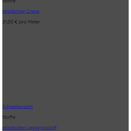
Stoffe
elastischer Crepe
21,00
€
pro Meter
Schnellansicht
Stoffe
elastischer Leggingsstoff