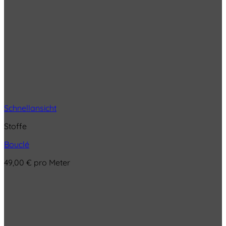
Schnellansicht
Stoffe
Bouclé
49,00
€
pro Meter