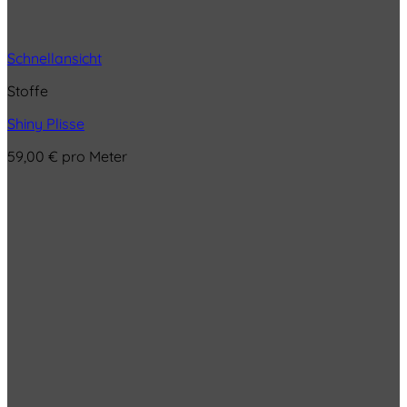
Schnellansicht
Stoffe
Shiny Plisse
59,00
€
pro Meter