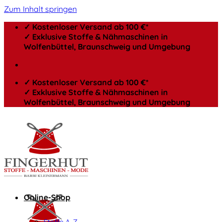
Zum Inhalt springen
✓ Kostenloser Versand ab 100 €*
✓ Exklusive Stoffe & Nähmaschinen in
Wolfenbüttel, Braunschweig und Umgebung
✓ Kostenloser Versand ab 100 €*
✓ Exklusive Stoffe & Nähmaschinen in
Wolfenbüttel, Braunschweig und Umgebung
Online-Shop
Stoffe A-Z