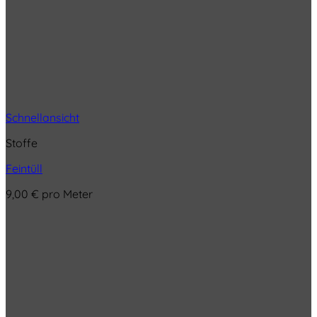
Schnellansicht
Stoffe
Feintüll
9,00
€
pro Meter