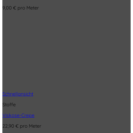
9,00
€
pro Meter
Schnellansicht
Stoffe
Viskose-Crepe
22,90
€
pro Meter