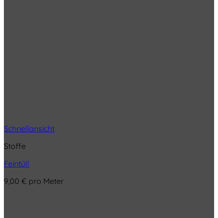
Schnellansicht
Stoffe
Feintüll
9,00
€
pro Meter