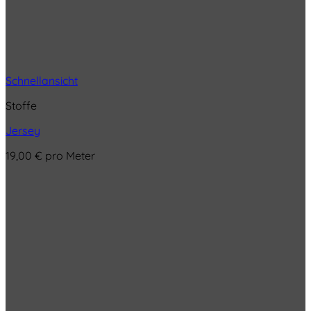
Schnellansicht
Stoffe
Jersey
19,00
€
pro Meter