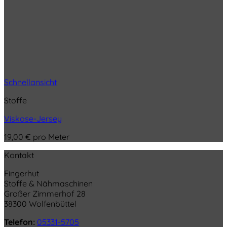
Schnellansicht
Stoffe
Viskose-Jersey
19,00
€
pro Meter
Kontakt
Fingerhut
Stoffe & Nähmaschinen
Großer Zimmerhof 28
38300 Wolfenbüttel
Telefon:
05331-5705