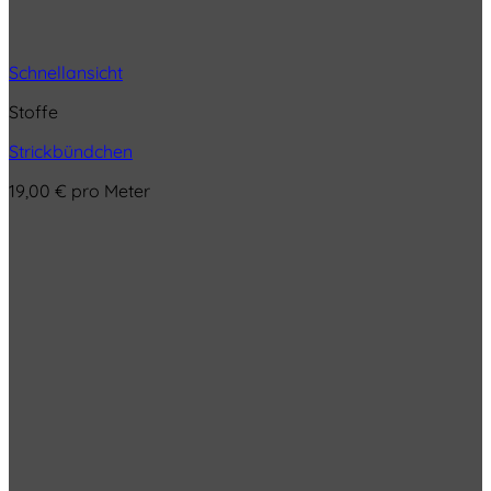
Schnellansicht
Stoffe
Strickbündchen
19,00
€
pro Meter