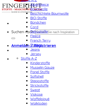
Alpenfleece
Baumwolle
Beschichtete Baumwolle
BIO-Stoffe
Bündchen
Cord
Dekostoffe
Suchen nach:
Fleece
French Terry
Frottee
Anmelden / Registrieren
Jeans
Jersey
Stoffe A-Z
Kinderstoffe
Musselin Gauze
Panel Stoffe
Softshell
Steppstoffe
Strickstoffe
Sweat
Viskose
Waffelpiqué
Walkloden