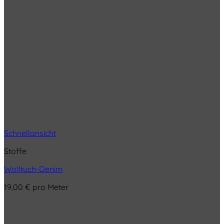
Schnellansicht
Stoffe
Wolltuch-Denim
19,00
€
pro Meter