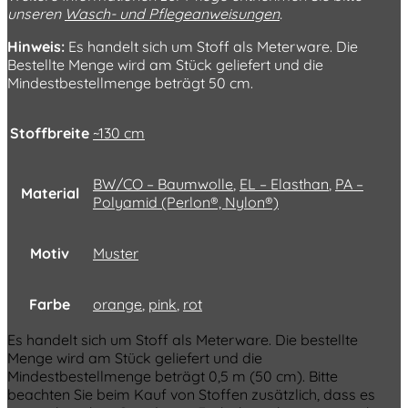
unseren
Wasch- und Pflegeanweisungen
.
Hinweis:
Es handelt sich um Stoff als Meterware. Die
Bestellte Menge wird am Stück geliefert und die
Mindestbestellmenge beträgt 50 cm.
Stoffbreite
~130 cm
BW/CO – Baumwolle
,
EL – Elasthan
,
PA –
Material
Polyamid (Perlon®, Nylon®)
Motiv
Muster
Farbe
orange
,
pink
,
rot
Es handelt sich um Stoff als Meterware. Die bestellte
Menge wird am Stück geliefert und die
Mindestbestellmenge beträgt 0,5 m (50 cm). Bitte
beachten Sie beim Kauf von Stoffen zusätzlich, dass es