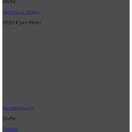
Stoffe
Jacquard Jersey
29,00
€
pro Meter
Schnellansicht
Stoffe
Feintüll