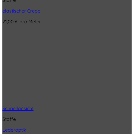
elastischer Crepe
21,00
€
pro Meter
Schnellansicht
Stoffe
Lederoptik