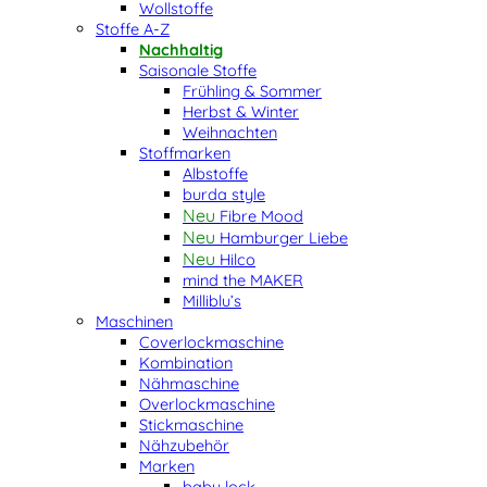
Wollstoffe
Stoffe A-Z
Nachhaltig
Saisonale Stoffe
Frühling & Sommer
Herbst & Winter
Weihnachten
Stoffmarken
Albstoffe
burda style
Fibre Mood
Hamburger Liebe
Hilco
mind the MAKER
Milliblu’s
Maschinen
Coverlockmaschine
Kombination
Nähmaschine
Overlockmaschine
Stickmaschine
Nähzubehör
Marken
baby lock