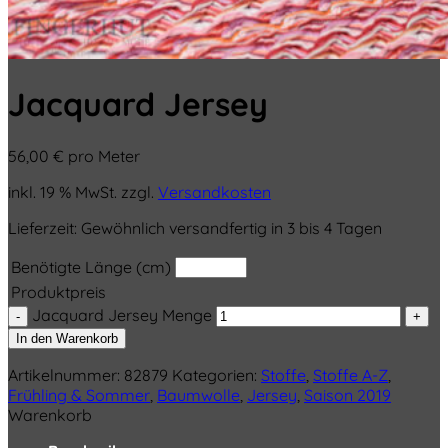
Jacquard Jersey
56,00
€
pro Meter
inkl. 19 % MwSt.
zzgl.
Versandkosten
Lieferzeit:
Gewöhnlich versandfertig in 3 bis 4 Tagen
Benötigte Länge (cm)
Produktpreis
Jacquard Jersey Menge
In den Warenkorb
Artikelnummer:
82879
Kategorien:
Stoffe
,
Stoffe A-Z
,
Frühling & Sommer
,
Baumwolle
,
Jersey
,
Saison 2019
Warenkorb