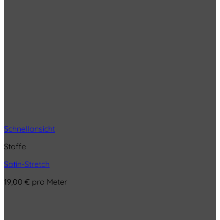
Schnellansicht
Stoffe
Satin-Stretch
19,00
€
pro Meter