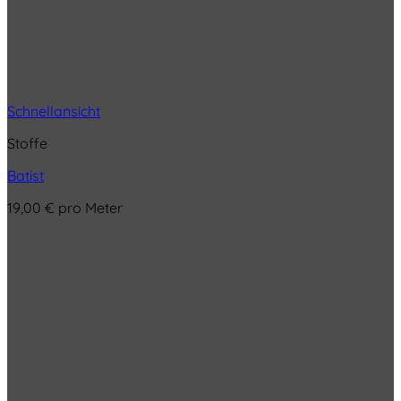
Schnellansicht
Stoffe
Batist
19,00
€
pro Meter