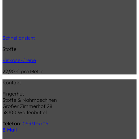
Schnellansicht
Stoffe
Viskose-Crepe
22,90
€
pro Meter
Kontakt
Fingerhut
Stoffe & Nähmaschinen
Großer Zimmerhof 28
38300 Wolfenbüttel
Telefon:
05331-5705
E-Mail