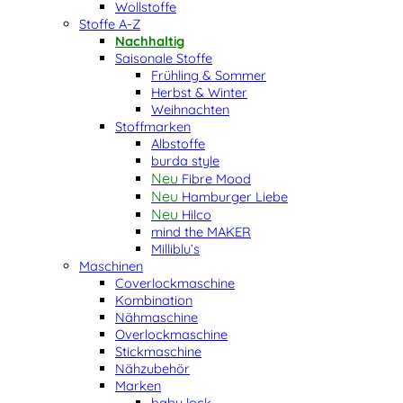
Wollstoffe
Stoffe A-Z
Nachhaltig
Saisonale Stoffe
Frühling & Sommer
Herbst & Winter
Weihnachten
Stoffmarken
Albstoffe
burda style
Fibre Mood
Hamburger Liebe
Hilco
mind the MAKER
Milliblu’s
Maschinen
Coverlockmaschine
Kombination
Nähmaschine
Overlockmaschine
Stickmaschine
Nähzubehör
Marken
baby lock