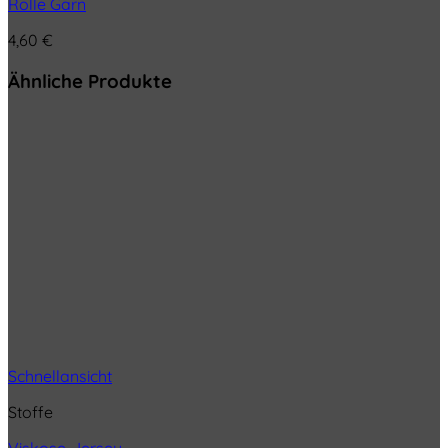
Rolle Garn
4,60
€
Ähnliche Produkte
Schnellansicht
Stoffe
Viskose-Jersey