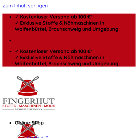
Zum Inhalt springen
✓ Kostenloser Versand ab 100 €*
✓ Exklusive Stoffe & Nähmaschinen in
Wolfenbüttel, Braunschweig und Umgebung
✓ Kostenloser Versand ab 100 €*
✓ Exklusive Stoffe & Nähmaschinen in
Wolfenbüttel, Braunschweig und Umgebung
Online-Shop
Stoffe A-Z