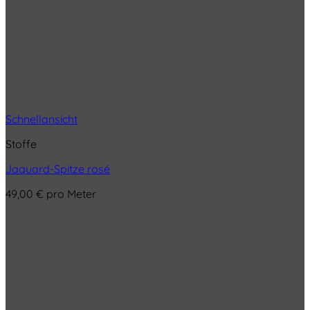
Schnellansicht
Stoffe
Jaquard-Spitze rosé
49,00
€
pro Meter