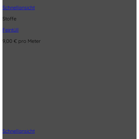
Schnellansicht
Stoffe
Feintüll
9,00
€
pro Meter
Schnellansicht