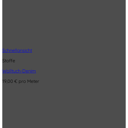
Schnellansicht
Stoffe
Wolltuch-Denim
19,00
€
pro Meter