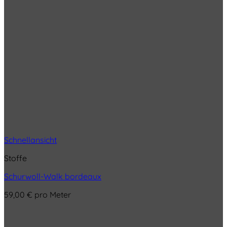
Schnellansicht
Stoffe
Schurwoll-Walk bordeaux
59,00
€
pro Meter