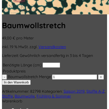
Baumwollstretch
49,00
€
pro Meter
inkl. 19 % MwSt.
zzgl.
Versandkosten
Lieferzeit:
Gewöhnlich versandfertig in 3 bis 4 Tagen
Benötigte Länge (cm)
Produktpreis
Baumwollstretch Menge
In den Warenkorb
Artikelnummer:
82798
Kategorien:
Saison 2019
,
Stoffe A-Z
,
Stoffe
,
Baumwolle
,
Frühling & Sommer
Warenkorb