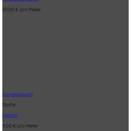
69,00
€
pro Meter
Schnellansicht
Stoffe
Feintüll
9,00
€
pro Meter