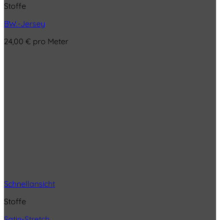
Stoffe
BW.-Jersey
24,00
€
pro Meter
Schnellansicht
Stoffe
Satin-Stretch