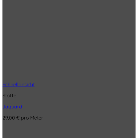
Schnellansicht
Stoffe
Jaquard
29,00
€
pro Meter