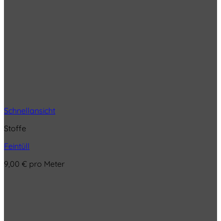
Schnellansicht
Stoffe
Feintüll
9,00
€
pro Meter