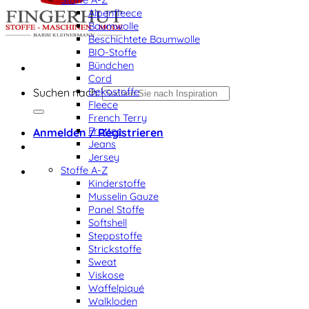
Alpenfleece
Baumwolle
Beschichtete Baumwolle
BIO-Stoffe
Bündchen
Cord
Dekostoffe
Suchen nach:
Fleece
French Terry
Frottee
Anmelden / Registrieren
Jeans
Jersey
Stoffe A-Z
Kinderstoffe
Musselin Gauze
Panel Stoffe
Softshell
Steppstoffe
Strickstoffe
Sweat
Viskose
Waffelpiqué
Walkloden