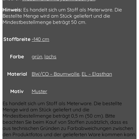
Hinweis:
Es handelt sich um Stoff als Meterware. Die
Bestellte Menge wird am Stück geliefert und die
Mindestbestellmenge beträgt 50 cm.
Stoffbreite
~140 cm
Farbe
grün
,
lachs
Material
BW/CO – Baumwolle
,
EL – Elasthan
Motiv
Muster
Es handelt sich um Stoff als Meterware. Die bestellte
Menge wird am Stück geliefert und die
Mindestbestellmenge beträgt 0,5 m (50 cm). Bitte
beachten Sie beim Kauf von Stoffen zusätzlich, dass es
aus technischen Gründen zu Farbabweichungen zwischen
den Produktfotos und der gelieferten Ware kommen kann.