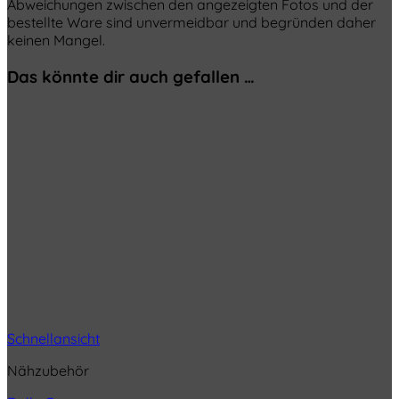
Abweichungen zwischen den angezeigten Fotos und der
bestellte Ware sind unvermeidbar und begründen daher
keinen Mangel.
Das könnte dir auch gefallen …
Schnellansicht
Nähzubehör