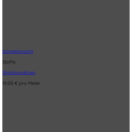
Schnellansicht
Stoffe
Strickbündchen
19,00
€
pro Meter