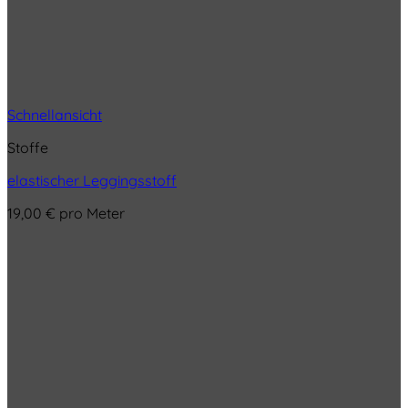
Schnellansicht
Stoffe
elastischer Leggingsstoff
19,00
€
pro Meter