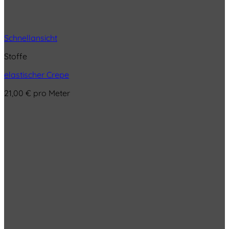
Schnellansicht
Stoffe
elastischer Crepe
21,00
€
pro Meter