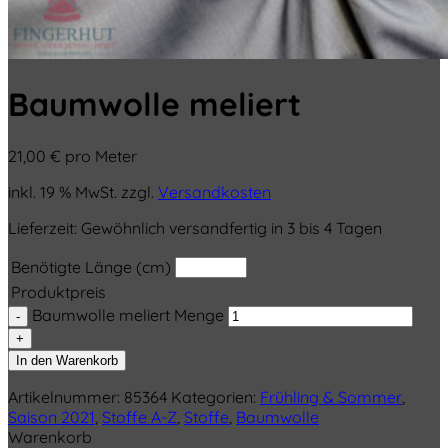
Baumwolle meliert
21,00
€
pro Meter
inkl. 19 % MwSt.
zzgl.
Versandkosten
Lieferzeit:
Gewöhnlich versandfertig in 3 bis 4 Tagen
Benötigte Länge (cm)
Produktpreis
Baumwolle meliert Menge
In den Warenkorb
Artikelnummer:
85364
Kategorien:
Frühling & Sommer
,
Saison 2021
,
Stoffe A-Z
,
Stoffe
,
Baumwolle
Warenkorb