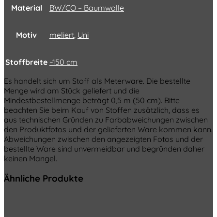
Material
BW/CO – Baumwolle
Motiv
meliert
,
Uni
Stoffbreite
~150 cm
Es handelt sich um Stoff als Meterware. Die bestellte
Menge wird am Stück geliefert und die
Mindestbestellmenge beträgt 0,5 m (50 cm). Bitte
beachten Sie beim Kauf von Stoffen zusätzlich, dass es
aus technischen Gründen zu Farbabweichungen zwischen
den Produktfotos und der gelieferten Ware kommen kann.
Abweichungen zwischen den angezeigten Fotos und der
bestellte Ware sind unvermeidbar und begründen daher
keinen Mangel.
Ähnliche Produkte