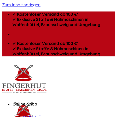
Zum Inhalt springen
✓ Kostenloser Versand ab 100 €*
✓ Exklusive Stoffe & Nähmaschinen in
Wolfenbüttel, Braunschweig und Umgebung
✓ Kostenloser Versand ab 100 €*
✓ Exklusive Stoffe & Nähmaschinen in
Wolfenbüttel, Braunschweig und Umgebung
Online-Shop
Stoffe A-Z