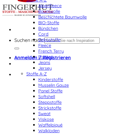
Alpenfleece
Baumwolle
Beschichtete Baumwolle
BIO-Stoffe
Bündchen
Cord
Dekostoffe
Suchen nach:
Fleece
French Terry
Frottee
Anmelden / Registrieren
Jeans
Jersey
Stoffe A-Z
Kinderstoffe
Musselin Gauze
Panel Stoffe
Softshell
Steppstoffe
Strickstoffe
Sweat
Viskose
Waffelpiqué
Walkloden