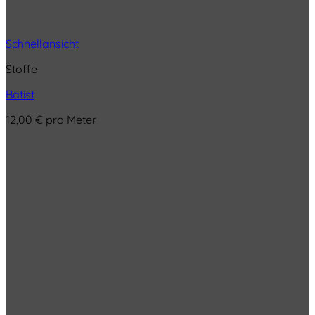
Schnellansicht
Stoffe
Batist
12,00
€
pro Meter