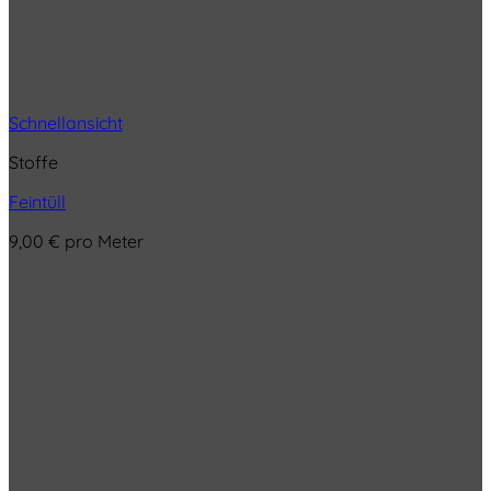
Schnellansicht
Stoffe
Feintüll
9,00
€
pro Meter