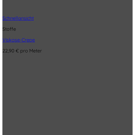
Schnellansicht
Stoffe
Viskose-Crepe
22,90
€
pro Meter