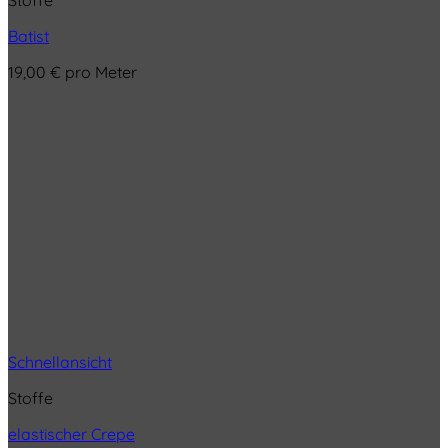
Stoffe
Batist
19,00
€
pro Meter
Schnellansicht
Stoffe
elastischer Crepe