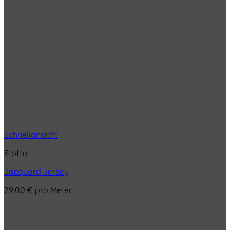
Schnellansicht
Stoffe
Jacquard Jersey
29,00
€
pro Meter