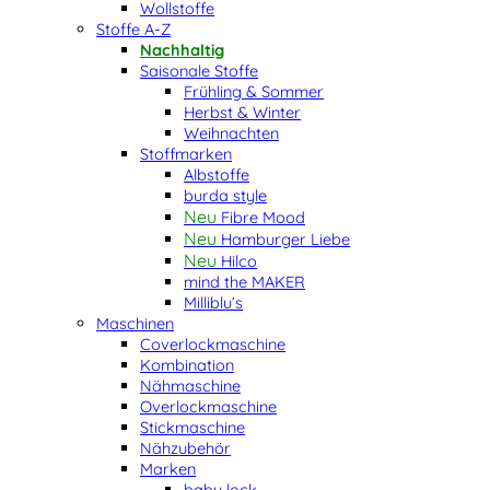
Wollstoffe
Stoffe A-Z
Nachhaltig
Saisonale Stoffe
Frühling & Sommer
Herbst & Winter
Weihnachten
Stoffmarken
Albstoffe
burda style
Fibre Mood
Hamburger Liebe
Hilco
mind the MAKER
Milliblu’s
Maschinen
Coverlockmaschine
Kombination
Nähmaschine
Overlockmaschine
Stickmaschine
Nähzubehör
Marken
baby lock