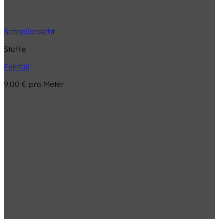
Schnellansicht
Stoffe
Feintüll
9,00
€
pro Meter