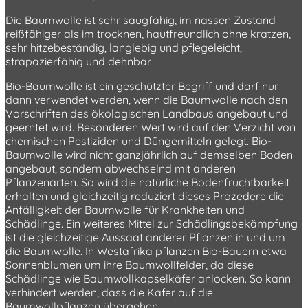
Die Baumwolle ist sehr saugfähig, im nassen Zustand
reißfähiger als im trocknen, hautfreundlich ohne kratzen,
sehr hitzebeständig, langlebig und pflegeleicht,
strapazierfähig und dehnbar.
Bio-Baumwolle ist ein geschützter Begriff und darf nur
dann verwendet werden, wenn die Baumwolle nach den
Vorschriften des ökologischen Landbaus angebaut und
geerntet wird. Besonderen Wert wird auf den Verzicht von
chemischen Pestiziden und Düngemitteln gelegt. Bio-
Baumwolle wird nicht ganzjährlich auf demselben Boden
angebaut, sondern abwechselnd mit anderen
Pflanzenarten. So wird die natürliche Bodenfruchtbarkeit
erhalten und gleichzeitig reduziert dieses Prozedere die
Anfälligkeit der Baumwolle für Krankheiten und
Schädlinge. Ein weiteres Mittel zur Schädlingsbekämpfung
ist die gleichzeitige Aussaat anderer Pflanzen in und um
die Baumwolle. In Westafrika pflanzen Bio-Bauern etwa
Sonnenblumen um ihre Baumwollfelder, da diese
Schädlinge wie Baumwollkapselkäfer anlocken. So kann
verhindert werden, dass die Käfer auf die
Baumwollpflanzen übergehen.