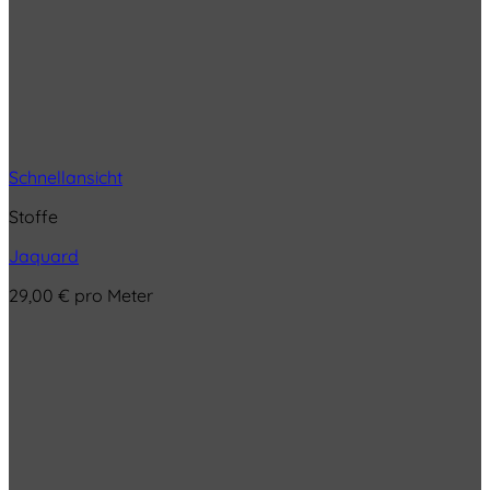
Schnellansicht
Stoffe
Jaquard
29,00
€
pro Meter