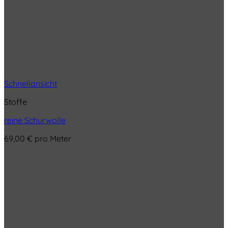
Schnellansicht
Stoffe
reine Schurwolle
69,00
€
pro Meter