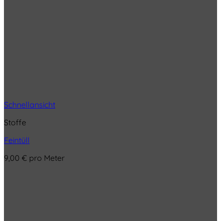
Schnellansicht
Stoffe
Feintüll
9,00
€
pro Meter