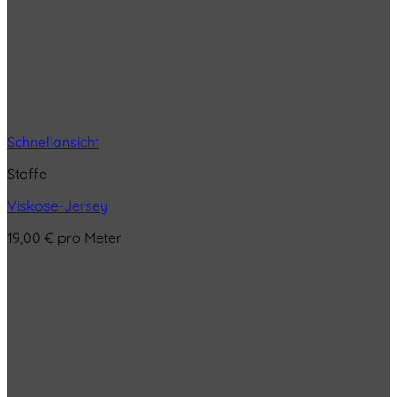
Schnellansicht
Stoffe
Viskose-Jersey
19,00
€
pro Meter