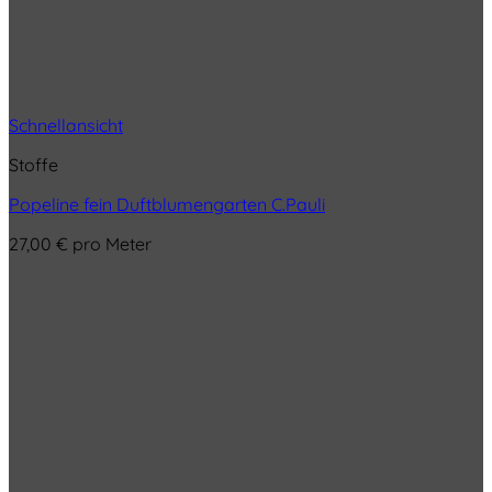
Schnellansicht
Stoffe
Popeline fein Duftblumengarten C.Pauli
27,00
€
pro Meter