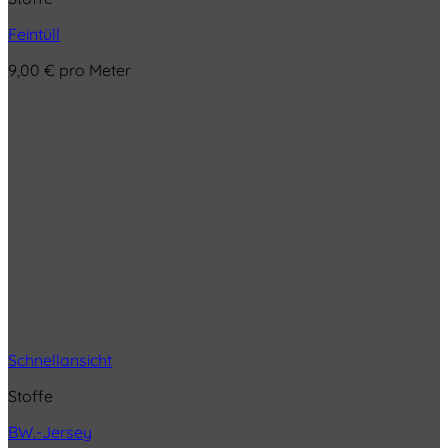
Feintüll
9,00
€
pro Meter
Schnellansicht
Stoffe
BW.-Jersey