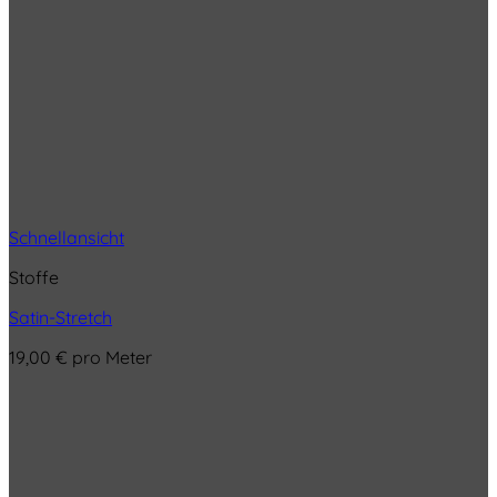
Schnellansicht
Stoffe
Satin-Stretch
19,00
€
pro Meter