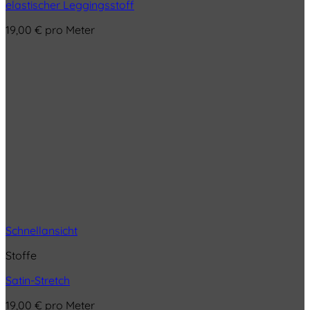
elastischer Leggingsstoff
19,00
€
pro Meter
Schnellansicht
Stoffe
Satin-Stretch
19,00
€
pro Meter