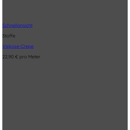
Schnellansicht
Stoffe
Viskose-Crepe
22,90
€
pro Meter