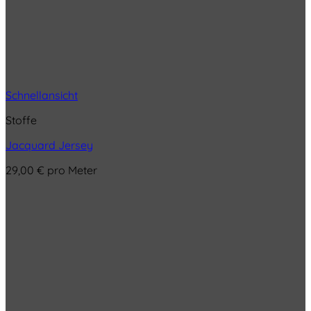
Schnellansicht
Stoffe
Jacquard Jersey
29,00
€
pro Meter