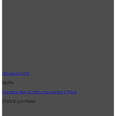
Schnellansicht
Stoffe
Popeline fein Duftblumengarten C.Pauli
27,00
€
pro Meter