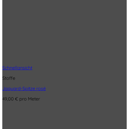
Schnellansicht
Stoffe
Jaquard-Spitze rosé
49,00
€
pro Meter