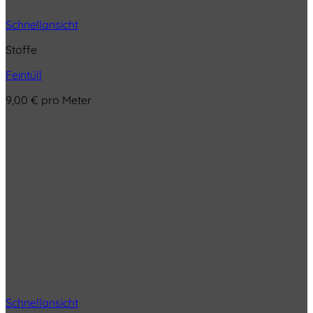
Schnellansicht
Stoffe
Feintüll
9,00
€
pro Meter
Schnellansicht