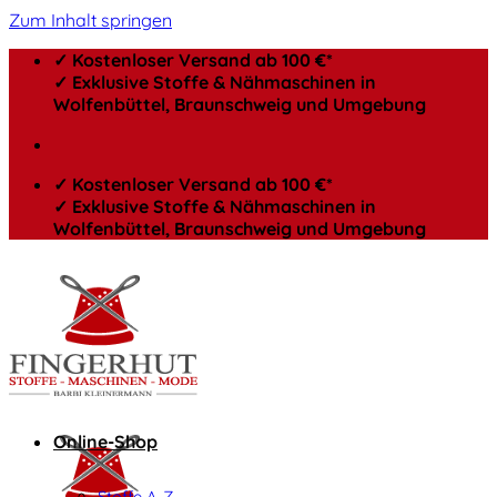
Zum Inhalt springen
✓ Kostenloser Versand ab 100 €*
✓ Exklusive Stoffe & Nähmaschinen in
Wolfenbüttel, Braunschweig und Umgebung
✓ Kostenloser Versand ab 100 €*
✓ Exklusive Stoffe & Nähmaschinen in
Wolfenbüttel, Braunschweig und Umgebung
Online-Shop
Stoffe A-Z