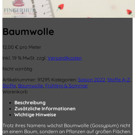
Baumwolle
12,00
€
pro Meter
inkl. 19 % MwSt.
zzgl.
Versandkosten
Nicht vorrätig
Artikelnummer:
91295
Kategorien:
Saison 2022
,
Stoffe A-Z
,
Stoffe
,
Baumwolle
,
Frühling & Sommer
Warenkorb
Beschreibung
Zusätzliche Informationen
Wichtige Hinweise
Trotz ihres Namens wächst Baumwolle (Gossypium) nicht
an einem Baum, sondern an Pflanzen auf großen Flächen.