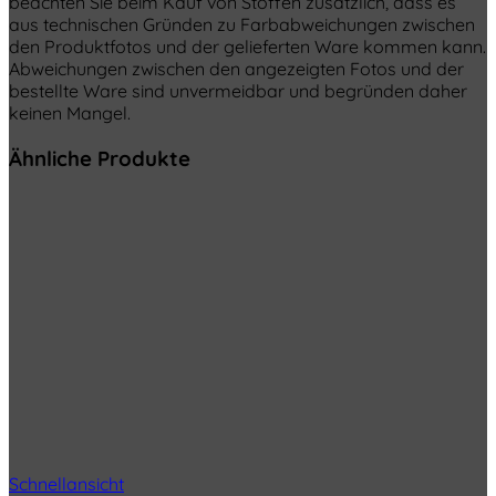
beachten Sie beim Kauf von Stoffen zusätzlich, dass es
aus technischen Gründen zu Farbabweichungen zwischen
den Produktfotos und der gelieferten Ware kommen kann.
Abweichungen zwischen den angezeigten Fotos und der
bestellte Ware sind unvermeidbar und begründen daher
keinen Mangel.
Ähnliche Produkte
Schnellansicht