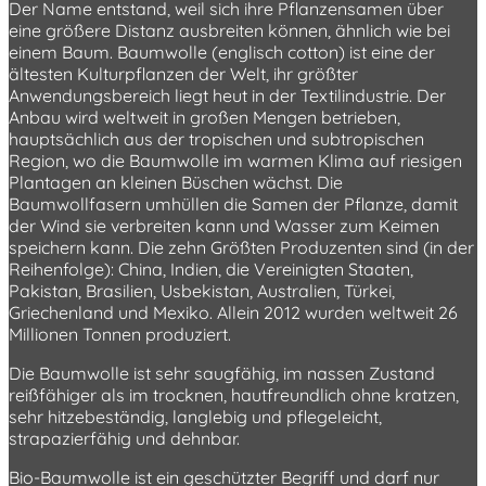
Der Name entstand, weil sich ihre Pflanzensamen über
eine größere Distanz ausbreiten können, ähnlich wie bei
einem Baum. Baumwolle (englisch cotton) ist eine der
ältesten Kulturpflanzen der Welt, ihr größter
Anwendungsbereich liegt heut in der Textilindustrie. Der
Anbau wird weltweit in großen Mengen betrieben,
hauptsächlich aus der tropischen und subtropischen
Region, wo die Baumwolle im warmen Klima auf riesigen
Plantagen an kleinen Büschen wächst. Die
Baumwollfasern umhüllen die Samen der Pflanze, damit
der Wind sie verbreiten kann und Wasser zum Keimen
speichern kann. Die zehn Größten Produzenten sind (in der
Reihenfolge): China, Indien, die Vereinigten Staaten,
Pakistan, Brasilien, Usbekistan, Australien, Türkei,
Griechenland und Mexiko. Allein 2012 wurden weltweit 26
Millionen Tonnen produziert.
Die Baumwolle ist sehr saugfähig, im nassen Zustand
reißfähiger als im trocknen, hautfreundlich ohne kratzen,
sehr hitzebeständig, langlebig und pflegeleicht,
strapazierfähig und dehnbar.
Bio-Baumwolle ist ein geschützter Begriff und darf nur