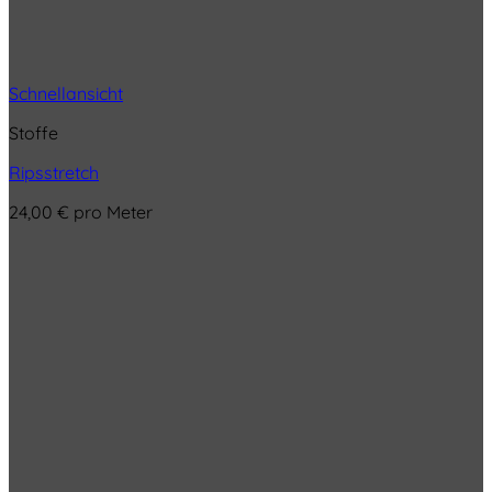
Schnellansicht
Stoffe
Ripsstretch
24,00
€
pro Meter