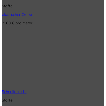
Stoffe
elastischer Crepe
21,00
€
pro Meter
Schnellansicht
Stoffe