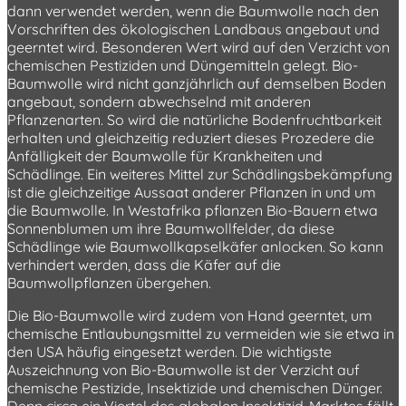
dann verwendet werden, wenn die Baumwolle nach den
Vorschriften des ökologischen Landbaus angebaut und
geerntet wird. Besonderen Wert wird auf den Verzicht von
chemischen Pestiziden und Düngemitteln gelegt. Bio-
Baumwolle wird nicht ganzjährlich auf demselben Boden
angebaut, sondern abwechselnd mit anderen
Pflanzenarten. So wird die natürliche Bodenfruchtbarkeit
erhalten und gleichzeitig reduziert dieses Prozedere die
Anfälligkeit der Baumwolle für Krankheiten und
Schädlinge. Ein weiteres Mittel zur Schädlingsbekämpfung
ist die gleichzeitige Aussaat anderer Pflanzen in und um
die Baumwolle. In Westafrika pflanzen Bio-Bauern etwa
Sonnenblumen um ihre Baumwollfelder, da diese
Schädlinge wie Baumwollkapselkäfer anlocken. So kann
verhindert werden, dass die Käfer auf die
Baumwollpflanzen übergehen.
Die Bio-Baumwolle wird zudem von Hand geerntet, um
chemische Entlaubungsmittel zu vermeiden wie sie etwa in
den USA häufig eingesetzt werden. Die wichtigste
Auszeichnung von Bio-Baumwolle ist der Verzicht auf
chemische Pestizide, Insektizide und chemischen Dünger.
Denn circa ein Viertel des globalen Insektizid-Marktes fällt