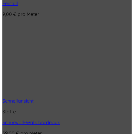
Feintüll
9,00
€
pro Meter
Schnellansicht
Stoffe
Schurwoll-Walk bordeaux
59,00
€
pro Meter