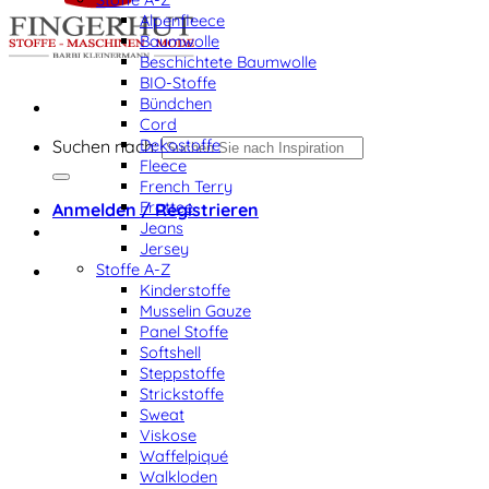
Alpenfleece
Baumwolle
Beschichtete Baumwolle
BIO-Stoffe
Bündchen
Cord
Dekostoffe
Suchen nach:
Fleece
French Terry
Frottee
Anmelden / Registrieren
Jeans
Jersey
Stoffe A-Z
Kinderstoffe
Musselin Gauze
Panel Stoffe
Softshell
Steppstoffe
Strickstoffe
Sweat
Viskose
Waffelpiqué
Walkloden