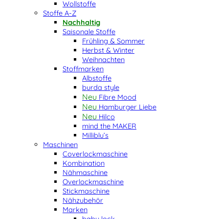
Wollstoffe
Stoffe A-Z
Nachhaltig
Saisonale Stoffe
Frühling & Sommer
Herbst & Winter
Weihnachten
Stoffmarken
Albstoffe
burda style
Fibre Mood
Hamburger Liebe
Hilco
mind the MAKER
Milliblu’s
Maschinen
Coverlockmaschine
Kombination
Nähmaschine
Overlockmaschine
Stickmaschine
Nähzubehör
Marken
baby lock