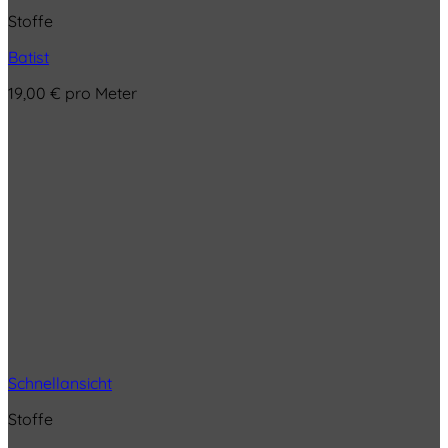
Stoffe
Batist
19,00
€
pro Meter
Schnellansicht
Stoffe