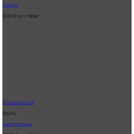
Feintüll
9,00
€
pro Meter
Schnellansicht
Stoffe
reine Viskose