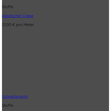
Stoffe
elastischer Crepe
21,00
€
pro Meter
Schnellansicht
Stoffe