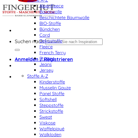
Alpenfleece
Baumwolle
Beschichtete Baumwolle
BIO-Stoffe
Bündchen
Cord
Dekostoffe
Suchen nach:
Fleece
French Terry
Frottee
Anmelden / Registrieren
Jeans
Jersey
Stoffe A-Z
Kinderstoffe
Musselin Gauze
Panel Stoffe
Softshell
Steppstoffe
Strickstoffe
Sweat
Viskose
Waffelpiqué
Walkloden