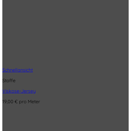
Schnellansicht
Stoffe
Viskose-Jersey
19,00
€
pro Meter