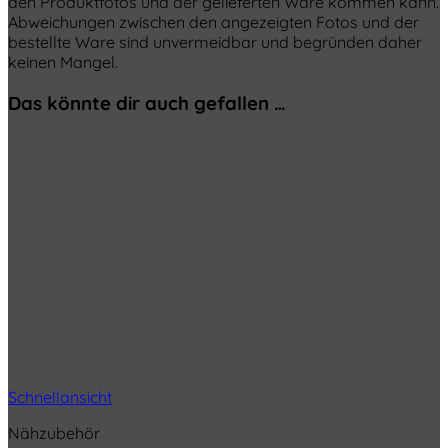
den Produktfotos und der gelieferten Ware kommen kann.
Abweichungen zwischen den angezeigten Fotos und der
bestellte Ware sind unvermeidbar und begründen daher
keinen Mangel.
Das könnte dir auch gefallen …
Schnellansicht
Nähzubehör