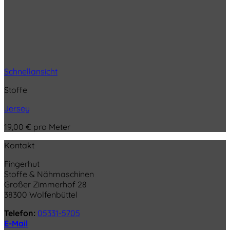
Schnellansicht
Stoffe
Jersey
19,00
€
pro Meter
Kontakt
Fingerhut
Stoffe & Nähmaschinen
Großer Zimmerhof 28
38300 Wolfenbüttel
Telefon:
05331-5705
E-Mail