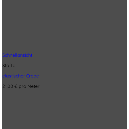
Schnellansicht
Stoffe
elastischer Crepe
21,00
€
pro Meter