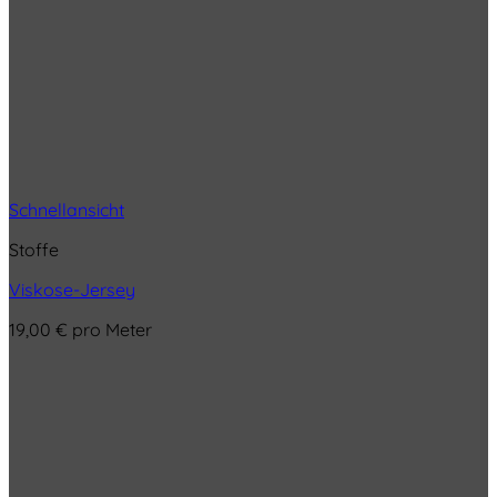
Schnellansicht
Stoffe
Viskose-Jersey
19,00
€
pro Meter