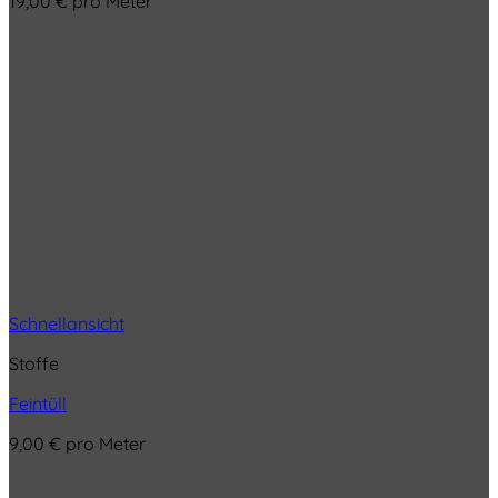
19,00
€
pro Meter
Schnellansicht
Stoffe
Feintüll
9,00
€
pro Meter