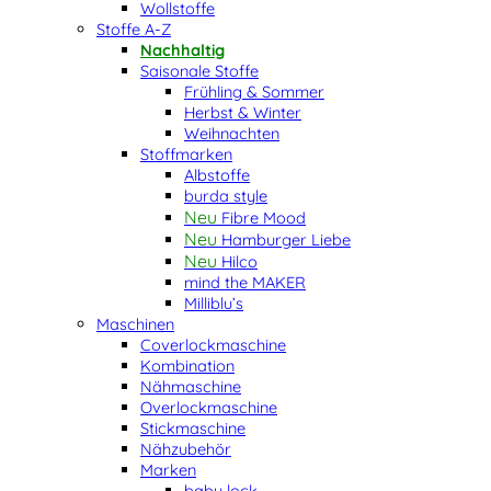
Wollstoffe
Stoffe A-Z
Nachhaltig
Saisonale Stoffe
Frühling & Sommer
Herbst & Winter
Weihnachten
Stoffmarken
Albstoffe
burda style
Fibre Mood
Hamburger Liebe
Hilco
mind the MAKER
Milliblu’s
Maschinen
Coverlockmaschine
Kombination
Nähmaschine
Overlockmaschine
Stickmaschine
Nähzubehör
Marken
baby lock