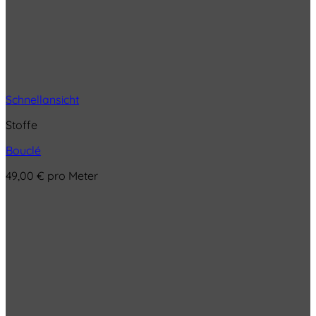
Schnellansicht
Stoffe
Bouclé
49,00
€
pro Meter