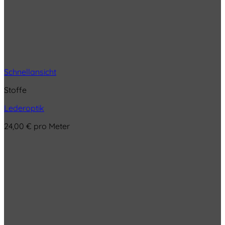
Schnellansicht
Stoffe
Lederoptik
24,00
€
pro Meter