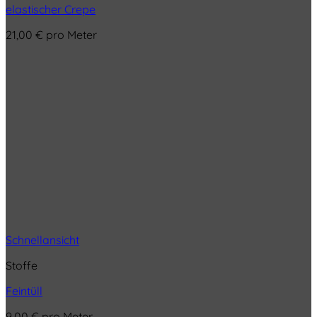
elastischer Crepe
21,00
€
pro Meter
Schnellansicht
Stoffe
Feintüll
9,00
€
pro Meter