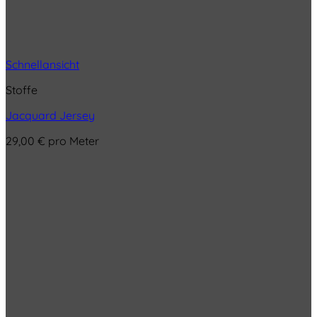
Schnellansicht
Stoffe
Jacquard Jersey
29,00
€
pro Meter