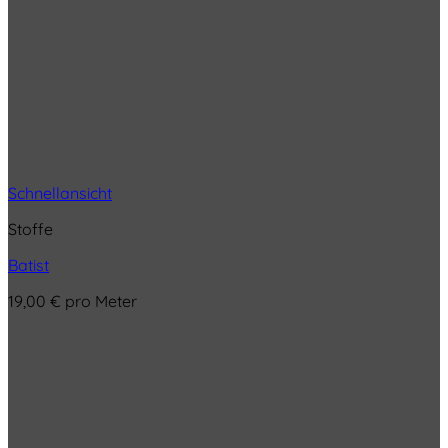
Schnellansicht
Stoffe
Batist
19,00
€
pro Meter