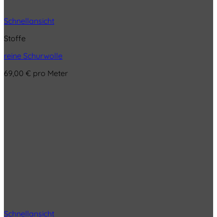
Schnellansicht
Stoffe
reine Schurwolle
69,00
€
pro Meter
Schnellansicht