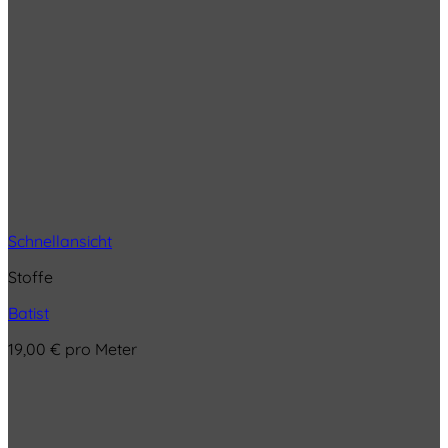
Schnellansicht
Stoffe
Batist
19,00
€
pro Meter