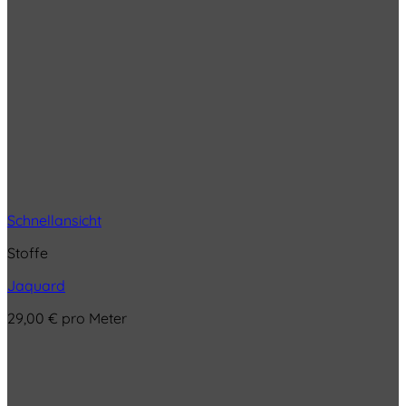
Schnellansicht
Stoffe
Jaquard
29,00
€
pro Meter