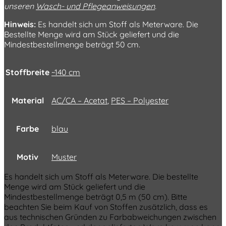
unseren
Wasch- und Pflegeanweisungen
.
Hinweis:
Es handelt sich um Stoff als Meterware. Die
Bestellte Menge wird am Stück geliefert und die
Mindestbestellmenge beträgt 50 cm.
Stoffbreite
~140 cm
Material
AC/CA – Acetat
,
PES – Polyester
Farbe
blau
Motiv
Muster
Es handelt sich um Stoff als Meterware. Die bestellte
Menge wird am Stück geliefert und die
Mindestbestellmenge beträgt 0,5 m (50 cm). Bitte
beachten Sie beim Kauf von Stoffen zusätzlich, dass es
aus technischen Gründen zu Farbabweichungen zwischen