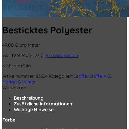
Besticktes Polyester
49,00
€
pro Meter
inkl. 19 % MwSt.
zzgl.
Versandkosten
Nicht vorrätig
Artikelnummer:
83334
Kategorien:
Stoffe
,
Stoffe A-Z
,
Herbst & Winter
Warenkorb
Beschreibung
Zusätzliche Informationen
Wichtige Hinweise
Farbe