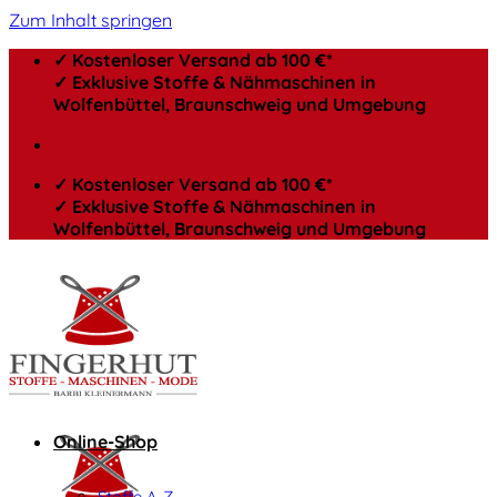
Zum Inhalt springen
✓ Kostenloser Versand ab 100 €*
✓ Exklusive Stoffe & Nähmaschinen in
Wolfenbüttel, Braunschweig und Umgebung
✓ Kostenloser Versand ab 100 €*
✓ Exklusive Stoffe & Nähmaschinen in
Wolfenbüttel, Braunschweig und Umgebung
Online-Shop
Stoffe A-Z