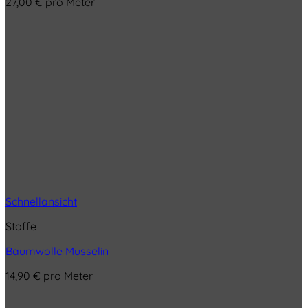
27,00
€
pro Meter
Schnellansicht
Stoffe
Baumwolle Musselin
14,90
€
pro Meter