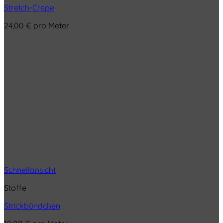
Stretch-Crepe
24,00
€
pro Meter
Schnellansicht
Stoffe
Strickbündchen