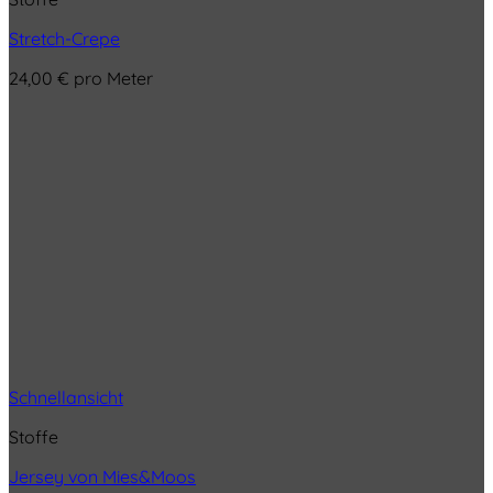
Stretch-Crepe
24,00
€
pro Meter
Schnellansicht
Stoffe
Jersey von Mies&Moos