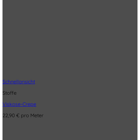
Schnellansicht
Stoffe
Viskose-Crepe
22,90
€
pro Meter