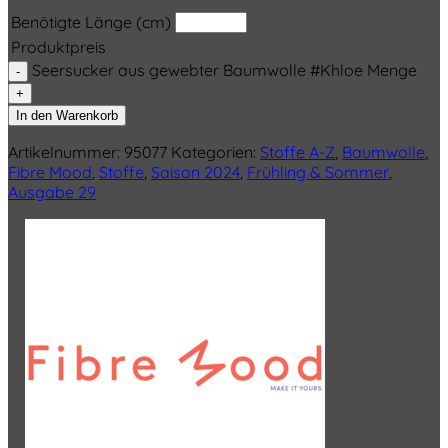
Benötigte Länge (cm)
Produktpreis
Seersucker aus gewebter Baumwolle #Khloe Menge
In den Warenkorb
Artikelnummer:
95077
Kategorien:
Stoffe A-Z
,
Baumwolle
,
Fibre Mood
,
Stoffe
,
Saison 2024
,
Frühling & Sommer
,
Ausgabe 29