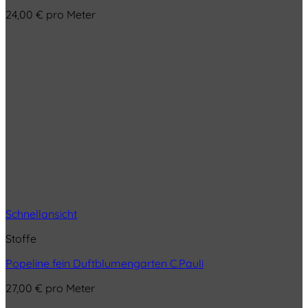
24,00
€
pro Meter
Schnellansicht
Stoffe
Popeline fein Duftblumengarten C.Pauli
27,00
€
pro Meter