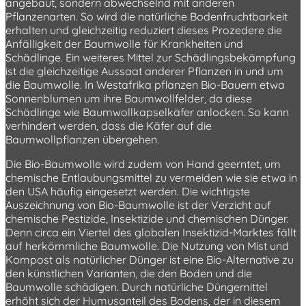
angebaut, sondern abwechselnd mit anderen
Pflanzenarten. So wird die natürliche Bodenfruchtbarkeit
erhalten und gleichzeitig reduziert dieses Prozedere die
Anfälligkeit der Baumwolle für Krankheiten und
Schädlinge. Ein weiteres Mittel zur Schädlingsbekämpfung
ist die gleichzeitige Aussaat anderer Pflanzen in und um
die Baumwolle. In Westafrika pflanzen Bio-Bauern etwa
Sonnenblumen um ihre Baumwollfelder, da diese
Schädlinge wie Baumwollkapselkäfer anlocken. So kann
verhindert werden, dass die Käfer auf die
Baumwollpflanzen übergehen.
Die Bio-Baumwolle wird zudem von Hand geerntet, um
chemische Entlaubungsmittel zu vermeiden wie sie etwa in
den USA häufig eingesetzt werden. Die wichtigste
Auszeichnung von Bio-Baumwolle ist der Verzicht auf
chemische Pestizide, Insektizide und chemischen Dünger.
Denn circa ein Viertel des globalen Insektizid-Marktes fällt
auf herkömmliche Baumwolle. Die Nutzung von Mist und
Kompost als natürlicher Dünger ist eine Bio-Alternative zu
den künstlichen Varianten, die den Boden und die
Baumwolle schädigen. Durch natürliche Düngemittel
erhöht sich der Humusanteil des Bodens, der in diesem