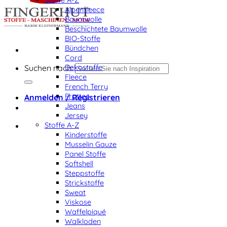
Alpenfleece
Baumwolle
Beschichtete Baumwolle
BIO-Stoffe
Bündchen
Cord
Dekostoffe
Suchen nach:
Fleece
French Terry
Frottee
Anmelden / Registrieren
Jeans
Jersey
Stoffe A-Z
Kinderstoffe
Musselin Gauze
Panel Stoffe
Softshell
Steppstoffe
Strickstoffe
Sweat
Viskose
Waffelpiqué
Walkloden