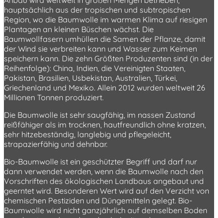
Anbau wird weltweit in großen Mengen betrieben,
hauptsächlich aus der tropischen und subtropischen
Region, wo die Baumwolle im warmen Klima auf riesigen
Plantagen an kleinen Büschen wächst. Die
Baumwollfasern umhüllen die Samen der Pflanze, damit
der Wind sie verbreiten kann und Wasser zum Keimen
speichern kann. Die zehn Größten Produzenten sind (in der
Reihenfolge): China, Indien, die Vereinigten Staaten,
Pakistan, Brasilien, Usbekistan, Australien, Türkei,
Griechenland und Mexiko. Allein 2012 wurden weltweit 26
Millionen Tonnen produziert.
Die Baumwolle ist sehr saugfähig, im nassen Zustand
reißfähiger als im trocknen, hautfreundlich ohne kratzen,
sehr hitzebeständig, langlebig und pflegeleicht,
strapazierfähig und dehnbar.
Bio-Baumwolle ist ein geschützter Begriff und darf nur
dann verwendet werden, wenn die Baumwolle nach den
Vorschriften des ökologischen Landbaus angebaut und
geerntet wird. Besonderen Wert wird auf den Verzicht von
chemischen Pestiziden und Düngemitteln gelegt. Bio-
Baumwolle wird nicht ganzjährlich auf demselben Boden