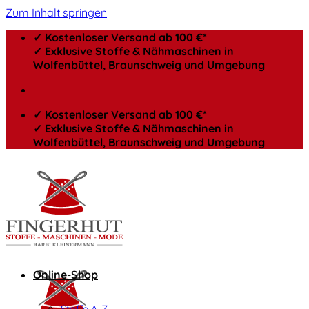
Zum Inhalt springen
✓ Kostenloser Versand ab 100 €*
✓ Exklusive Stoffe & Nähmaschinen in
Wolfenbüttel, Braunschweig und Umgebung
✓ Kostenloser Versand ab 100 €*
✓ Exklusive Stoffe & Nähmaschinen in
Wolfenbüttel, Braunschweig und Umgebung
Online-Shop
Stoffe A-Z