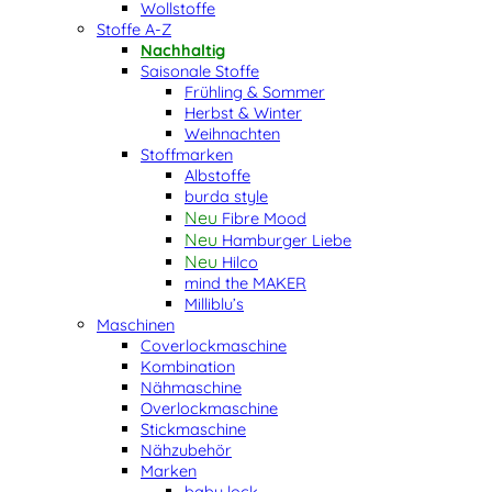
Wollstoffe
Stoffe A-Z
Nachhaltig
Saisonale Stoffe
Frühling & Sommer
Herbst & Winter
Weihnachten
Stoffmarken
Albstoffe
burda style
Fibre Mood
Hamburger Liebe
Hilco
mind the MAKER
Milliblu’s
Maschinen
Coverlockmaschine
Kombination
Nähmaschine
Overlockmaschine
Stickmaschine
Nähzubehör
Marken
baby lock