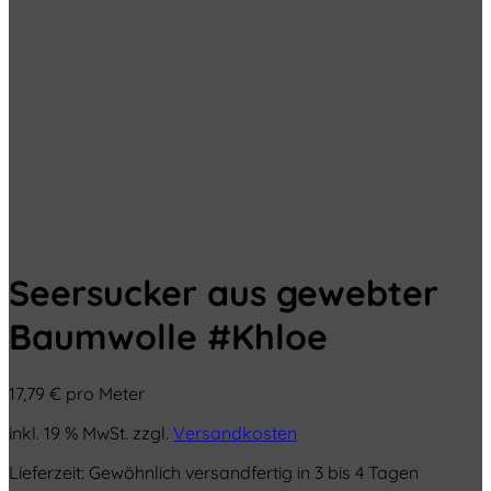
Seersucker aus gewebter
Baumwolle #Khloe
17,79
€
pro Meter
inkl. 19 % MwSt.
zzgl.
Versandkosten
Lieferzeit:
Gewöhnlich versandfertig in 3 bis 4 Tagen