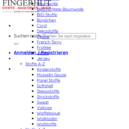
Baumwolle
Beschichtete Baumwolle
BIO-Stoffe
Bündchen
Cord
Dekostoffe
Suchen nach:
Fleece
French Terry
Frottee
Anmelden / Registrieren
Jeans
Jersey
Stoffe A-Z
Kinderstoffe
Musselin Gauze
Panel Stoffe
Softshell
Steppstoffe
Strickstoffe
Sweat
Viskose
Waffelpiqué
Walkloden
Wollstoffe