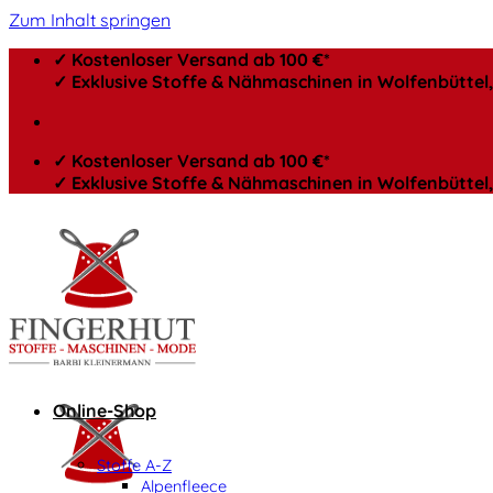
Zum Inhalt springen
✓ Kostenloser Versand ab 100 €*
✓ Exklusive Stoffe & Nähmaschinen in Wolfenbütte
✓ Kostenloser Versand ab 100 €*
✓ Exklusive Stoffe & Nähmaschinen in Wolfenbütte
Online-Shop
Stoffe A-Z
Alpenfleece