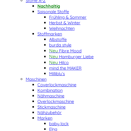
Stoffe A-Z
Nachhaltig
Saisonale Stoffe
Frühling & Sommer
Herbst & Winter
Weihnachten
Stoffmarken
Albstoffe
burda style
Fibre Mood
Hamburger Liebe
Hilco
mind the MAKER
Milliblu’s
Maschinen
Coverlockmaschine
Kombination
Nähmaschine
Overlockmaschine
Stickmaschine
Nähzubehör
Marken
baby lock
Elna