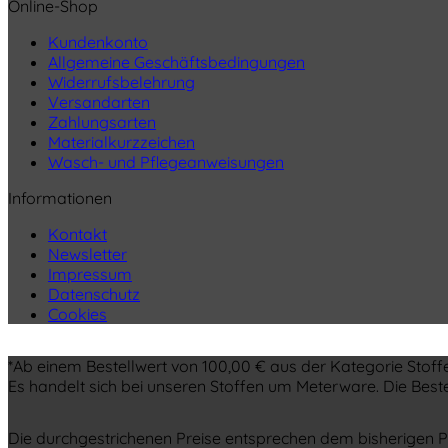
Online-Shop
Kundenkonto
Allgemeine Geschäftsbedingungen
Widerrufsbelehrung
Versandarten
Zahlungsarten
Materialkurzzeichen
Wasch- und Pflegeanweisungen
Informationen
Kontakt
Newsletter
Impressum
Datenschutz
Cookies
*Ab einem Bestellwert von 100,00 € aus der Kategorie Stoffe
Es handelt sich bei unseren Stoffen um Meterware. Die Best
Die durchgestrichenen Preise entsprechen dem bisherigen Pr