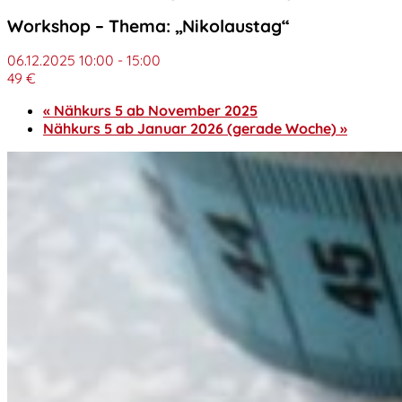
Workshop – Thema: „Nikolaustag“
06.12.2025 10:00
-
15:00
49 €
«
Nähkurs 5 ab November 2025
Nähkurs 5 ab Januar 2026 (gerade Woche)
»