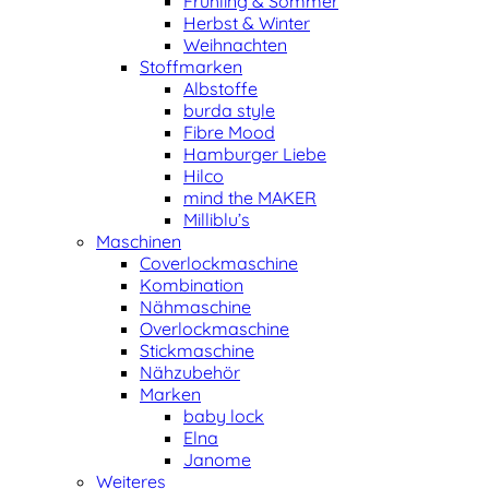
Frühling & Sommer
Herbst & Winter
Weihnachten
Stoffmarken
Albstoffe
burda style
Fibre Mood
Hamburger Liebe
Hilco
mind the MAKER
Milliblu’s
Maschinen
Coverlockmaschine
Kombination
Nähmaschine
Overlockmaschine
Stickmaschine
Nähzubehör
Marken
baby lock
Elna
Janome
Weiteres