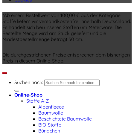
*Ab einem Bestellwert von 100,00 € aus der Kategorie
Stoffe liefern wir versandkostenfrei innerhalb Deutschland.
Es handelt sich bei unseren Stoffen um Meterware. Die
Bestellte Menge wird am Stück geliefert und die
Mindestbestellmenge beträgt 50 cm.
Die durchgestrichenen Preise entsprechen dem bisherigen
Preis in diesem Online-Shop.
Suchen nach:
Online-Shop
Stoffe A-Z
Alpenfleece
Baumwolle
Beschichtete Baumwolle
BIO-Stoffe
Bündchen