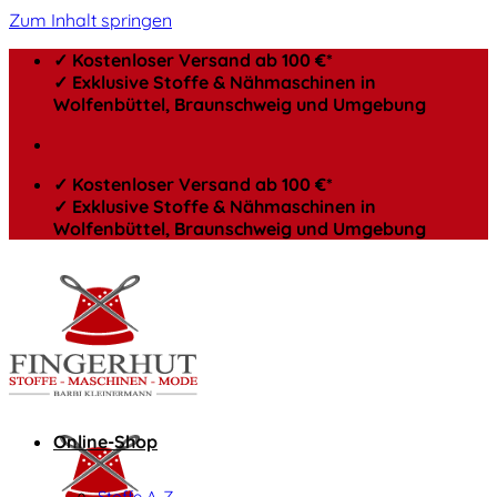
Zum Inhalt springen
✓ Kostenloser Versand ab 100 €*
✓ Exklusive Stoffe & Nähmaschinen in
Wolfenbüttel, Braunschweig und Umgebung
✓ Kostenloser Versand ab 100 €*
✓ Exklusive Stoffe & Nähmaschinen in
Wolfenbüttel, Braunschweig und Umgebung
Online-Shop
Stoffe A-Z