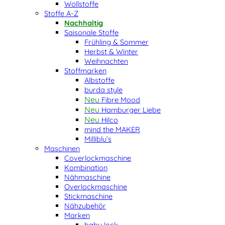
Wollstoffe
Stoffe A-Z
Nachhaltig
Saisonale Stoffe
Frühling & Sommer
Herbst & Winter
Weihnachten
Stoffmarken
Albstoffe
burda style
Fibre Mood
Hamburger Liebe
Hilco
mind the MAKER
Milliblu’s
Maschinen
Coverlockmaschine
Kombination
Nähmaschine
Overlockmaschine
Stickmaschine
Nähzubehör
Marken
baby lock