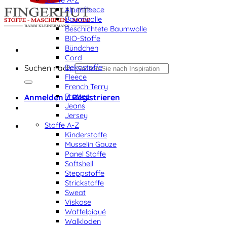
Alpenfleece
Baumwolle
Beschichtete Baumwolle
BIO-Stoffe
Bündchen
Cord
Dekostoffe
Suchen nach:
Fleece
French Terry
Frottee
Anmelden / Registrieren
Jeans
Jersey
Stoffe A-Z
Kinderstoffe
Musselin Gauze
Panel Stoffe
Softshell
Steppstoffe
Strickstoffe
Sweat
Viskose
Waffelpiqué
Walkloden