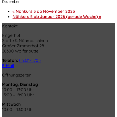
Dezember
«
Nähkurs 5 ab November 2025
Nähkurs 5 ab Januar 2026 (gerade Woche)
»
Kontakt
Fingerhut
Stoffe & Nähmaschinen
Großer Zimmerhof 28
38300 Wolfenbüttel
Telefon:
05331-5705
E-Mail
Öffnungszeiten
Montag, Dienstag
10:00 – 13:00 Uhr
15:00 – 18:00 Uhr
Mittwoch
10:00 – 13:00 Uhr