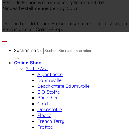
Bestellte Menge wird am Stück geliefert und die
Mindestbestellmenge beträgt 50 cm.
Die durchgestrichenen Preise entsprechen dem bisherigen
Preis in diesem Online-Shop.
Suchen nach:
Online-Shop
Stoffe A-Z
Alpenfleece
Baumwolle
Beschichtete Baumwolle
BIO-Stoffe
Bündchen
Cord
Dekostoffe
Fleece
French Terry
Frottee