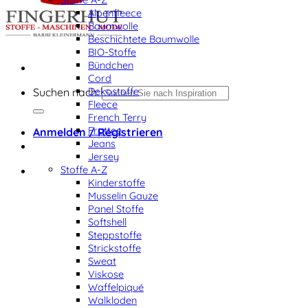
Alpenfleece
Baumwolle
Beschichtete Baumwolle
BIO-Stoffe
Bündchen
Cord
Dekostoffe
Suchen nach:
Fleece
French Terry
Frottee
Anmelden / Registrieren
Jeans
Jersey
Stoffe A-Z
Kinderstoffe
Musselin Gauze
Panel Stoffe
Softshell
Steppstoffe
Strickstoffe
Sweat
Viskose
Waffelpiqué
Walkloden