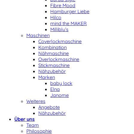
Fibre Mood
Hamburger Liebe
Hilco
mind the MAKER
Milliblu’s
Maschinen
Coverlockmaschine
Kombination
Nähmaschine
Overlockmaschine
Stickmaschine
Nähzubehör
Marken
baby lock
Elna
Janome
Weiteres
Angebote
Nähzubehör
Über uns
Team
Philosophie