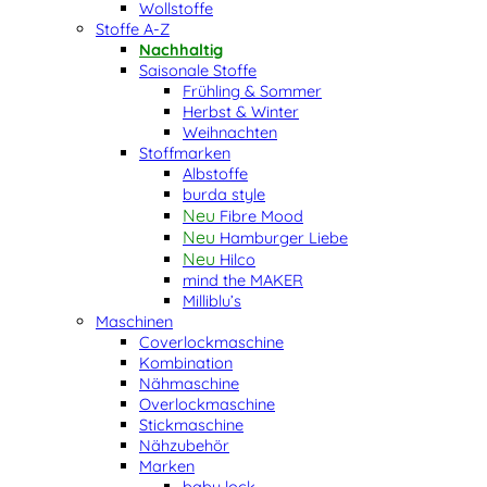
Wollstoffe
Stoffe A-Z
Nachhaltig
Saisonale Stoffe
Frühling & Sommer
Herbst & Winter
Weihnachten
Stoffmarken
Albstoffe
burda style
Fibre Mood
Hamburger Liebe
Hilco
mind the MAKER
Milliblu’s
Maschinen
Coverlockmaschine
Kombination
Nähmaschine
Overlockmaschine
Stickmaschine
Nähzubehör
Marken
baby lock