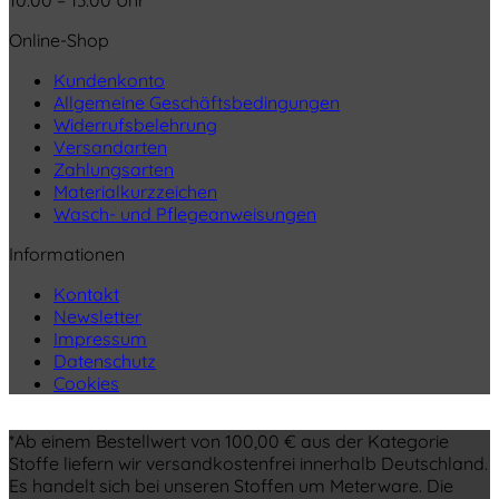
Online-Shop
Kundenkonto
Allgemeine Geschäftsbedingungen
Widerrufsbelehrung
Versandarten
Zahlungsarten
Materialkurzzeichen
Wasch- und Pflegeanweisungen
Informationen
Kontakt
Newsletter
Impressum
Datenschutz
Cookies
*Ab einem Bestellwert von 100,00 € aus der Kategorie
Stoffe liefern wir versandkostenfrei innerhalb Deutschland.
Es handelt sich bei unseren Stoffen um Meterware. Die