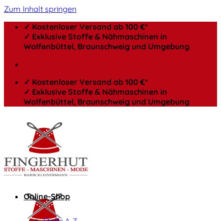
Zum Inhalt springen
✓ Kostenloser Versand ab 100 €*
✓ Exklusive Stoffe & Nähmaschinen in
Wolfenbüttel, Braunschweig und Umgebung
✓ Kostenloser Versand ab 100 €*
✓ Exklusive Stoffe & Nähmaschinen in
Wolfenbüttel, Braunschweig und Umgebung
Online-Shop
Stoffe A-Z