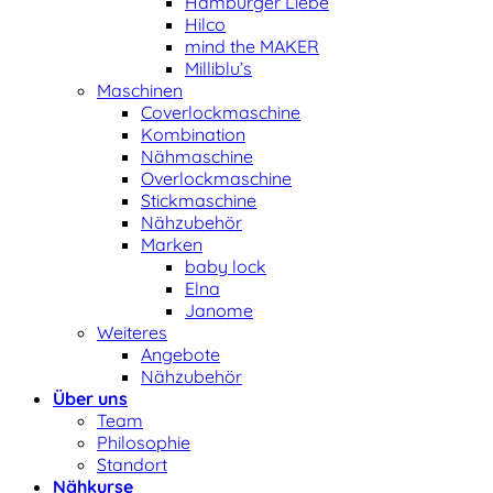
Hamburger Liebe
Hilco
mind the MAKER
Milliblu’s
Maschinen
Coverlockmaschine
Kombination
Nähmaschine
Overlockmaschine
Stickmaschine
Nähzubehör
Marken
baby lock
Elna
Janome
Weiteres
Angebote
Nähzubehör
Über uns
Team
Philosophie
Standort
Nähkurse