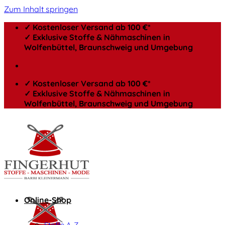
Zum Inhalt springen
✓ Kostenloser Versand ab 100 €*
✓ Exklusive Stoffe & Nähmaschinen in
Wolfenbüttel, Braunschweig und Umgebung
✓ Kostenloser Versand ab 100 €*
✓ Exklusive Stoffe & Nähmaschinen in
Wolfenbüttel, Braunschweig und Umgebung
Online-Shop
Stoffe A-Z