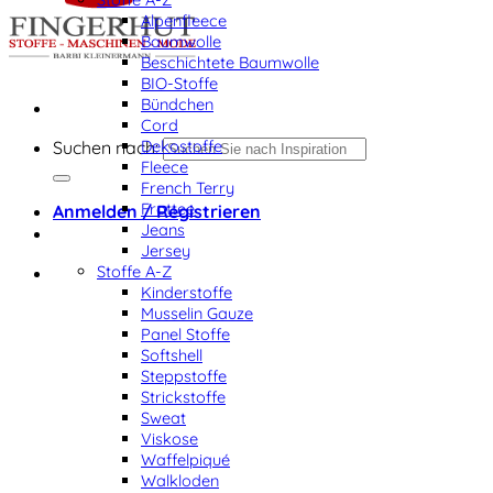
Alpenfleece
Baumwolle
Beschichtete Baumwolle
BIO-Stoffe
Bündchen
Cord
Dekostoffe
Suchen nach:
Fleece
French Terry
Frottee
Anmelden / Registrieren
Jeans
Jersey
Stoffe A-Z
Kinderstoffe
Musselin Gauze
Panel Stoffe
Softshell
Steppstoffe
Strickstoffe
Sweat
Viskose
Waffelpiqué
Walkloden