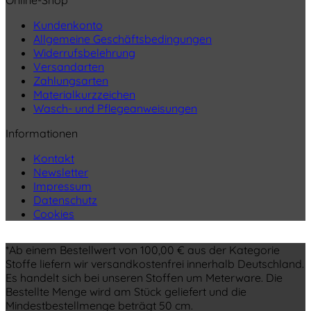
Kundenkonto
Allgemeine Geschäftsbedingungen
Widerrufsbelehrung
Versandarten
Zahlungsarten
Materialkurzzeichen
Wasch- und Pflegeanweisungen
Informationen
Kontakt
Newsletter
Impressum
Datenschutz
Cookies
*Ab einem Bestellwert von 100,00 € aus der Kategorie
Stoffe liefern wir versandkostenfrei innerhalb Deutschland.
Es handelt sich bei unseren Stoffen um Meterware. Die
Bestellte Menge wird am Stück geliefert und die
Mindestbestellmenge beträgt 50 cm.