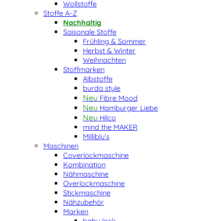
Wollstoffe
Stoffe A-Z
Nachhaltig
Saisonale Stoffe
Frühling & Sommer
Herbst & Winter
Weihnachten
Stoffmarken
Albstoffe
burda style
Fibre Mood
Hamburger Liebe
Hilco
mind the MAKER
Milliblu’s
Maschinen
Coverlockmaschine
Kombination
Nähmaschine
Overlockmaschine
Stickmaschine
Nähzubehör
Marken
baby lock