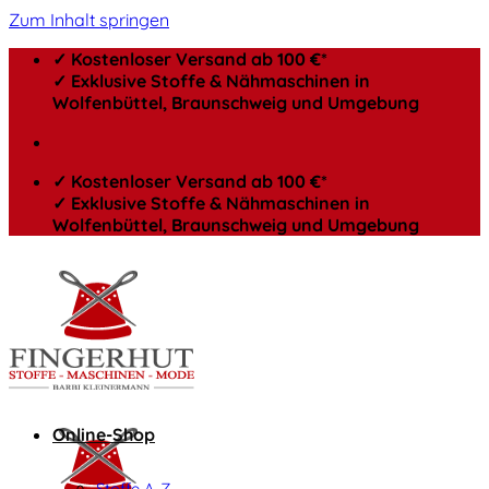
Zum Inhalt springen
✓ Kostenloser Versand ab 100 €*
✓ Exklusive Stoffe & Nähmaschinen in
Wolfenbüttel, Braunschweig und Umgebung
✓ Kostenloser Versand ab 100 €*
✓ Exklusive Stoffe & Nähmaschinen in
Wolfenbüttel, Braunschweig und Umgebung
Online-Shop
Stoffe A-Z