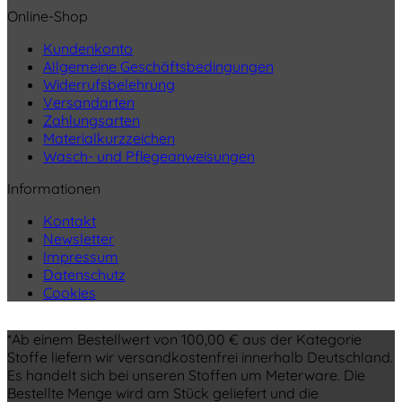
Online-Shop
Kundenkonto
Allgemeine Geschäftsbedingungen
Widerrufsbelehrung
Versandarten
Zahlungsarten
Materialkurzzeichen
Wasch- und Pflegeanweisungen
Informationen
Kontakt
Newsletter
Impressum
Datenschutz
Cookies
*Ab einem Bestellwert von 100,00 € aus der Kategorie
Stoffe liefern wir versandkostenfrei innerhalb Deutschland.
Es handelt sich bei unseren Stoffen um Meterware. Die
Bestellte Menge wird am Stück geliefert und die