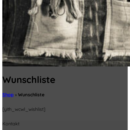
Wunschliste
Shop
»
Wunschliste
[yith_wcwl_wishlist]
Kontakt