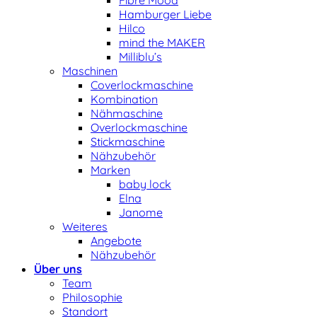
Hamburger Liebe
Hilco
mind the MAKER
Milliblu’s
Maschinen
Coverlockmaschine
Kombination
Nähmaschine
Overlockmaschine
Stickmaschine
Nähzubehör
Marken
baby lock
Elna
Janome
Weiteres
Angebote
Nähzubehör
Über uns
Team
Philosophie
Standort