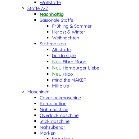
Wollstoffe
Stoffe A-Z
Nachhaltig
Saisonale Stoffe
Frühling & Sommer
Herbst & Winter
Weihnachten
Stoffmarken
Albstoffe
burda style
Fibre Mood
Hamburger Liebe
Hilco
mind the MAKER
Milliblu’s
Maschinen
Coverlockmaschine
Kombination
Nähmaschine
Overlockmaschine
Stickmaschine
Nähzubehör
Marken
baby lock