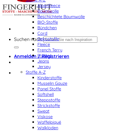
Alpenfleece
Baumwolle
Beschichtete Baumwolle
BIO-Stoffe
Bündchen
Cord
Dekostoffe
Suchen nach:
Fleece
French Terry
Frottee
Anmelden / Registrieren
Jeans
Jersey
Stoffe A-Z
Kinderstoffe
Musselin Gauze
Panel Stoffe
Softshell
Steppstoffe
Strickstoffe
Sweat
Viskose
Waffelpiqué
Walkloden