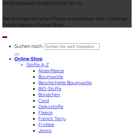
Mindestbestellmenge beträgt 50 cm.
Die durchgestrichenen Preise entsprechen dem bisherigen
Preis in diesem Online-Shop.
Suchen nach:
Online-Shop
Stoffe A-Z
Alpenfleece
Baumwolle
Beschichtete Baumwolle
BIO-Stoffe
Bündchen
Cord
Dekostoffe
Fleece
French Terry
Frottee
Jeans