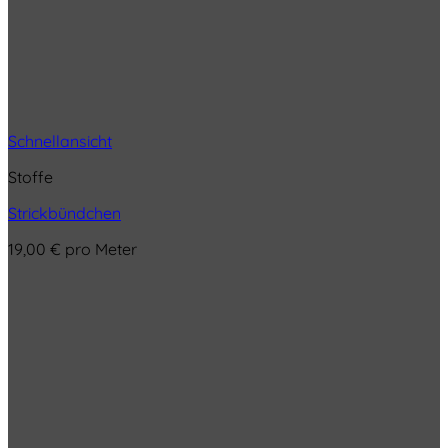
Schnellansicht
Stoffe
Strickbündchen
19,00
€
pro Meter