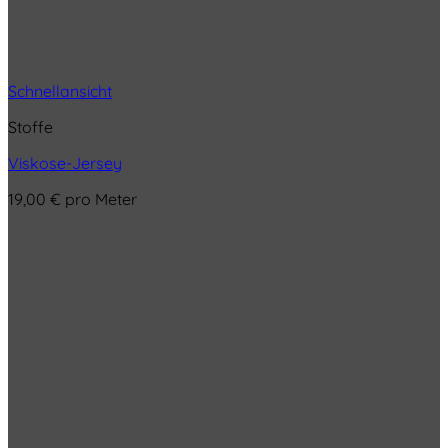
Schnellansicht
Stoffe
Viskose-Jersey
19,00
€
pro Meter