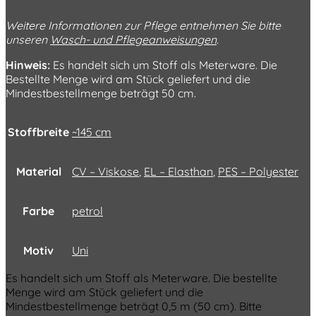
Weitere Informationen zur Pflege entnehmen Sie bitte
unseren
Wasch- und Pflegeanweisungen
.
Hinweis:
Es handelt sich um Stoff als Meterware. Die
Bestellte Menge wird am Stück geliefert und die
Mindestbestellmenge beträgt 50 cm.
Stoffbreite
~145 cm
Material
CV – Viskose
,
EL – Elasthan
,
PES – Polyester
Farbe
petrol
Motiv
Uni
Es handelt sich um Stoff als Meterware. Die bestellte
Menge wird am Stück geliefert und die
Mindestbestellmenge beträgt 0,5 m (50 cm). Bitte