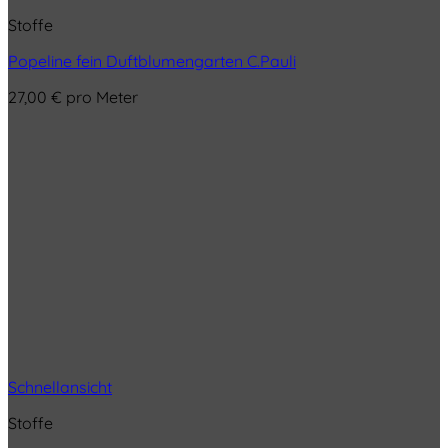
Stoffe
Popeline fein Duftblumengarten C.Pauli
27,00
€
pro Meter
Schnellansicht
Stoffe