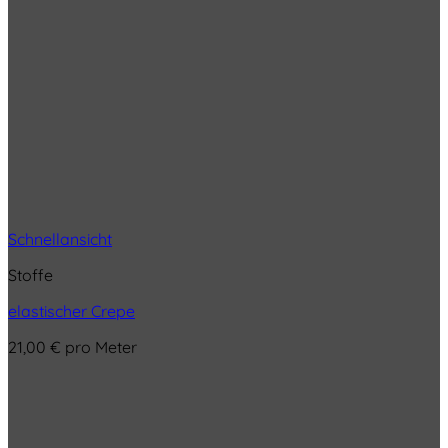
Schnellansicht
Stoffe
elastischer Crepe
21,00
€
pro Meter