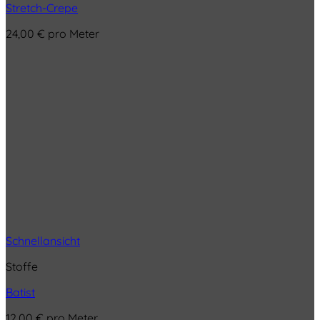
Stretch-Crepe
24,00
€
pro Meter
Schnellansicht
Stoffe
Batist
12,00
€
pro Meter