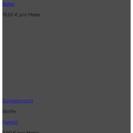
Batist
19,00
€
pro Meter
Schnellansicht
Stoffe
Feintüll
9,00
€
pro Meter