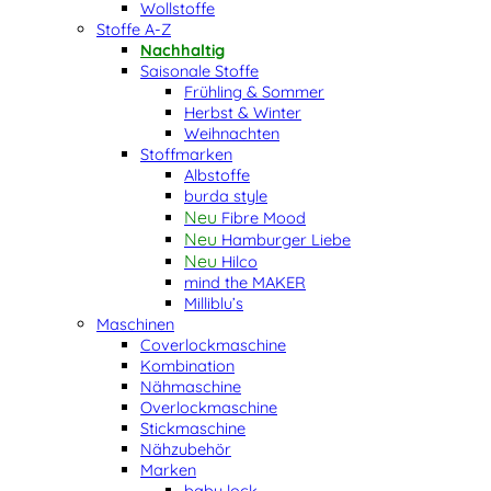
Wollstoffe
Stoffe A-Z
Nachhaltig
Saisonale Stoffe
Frühling & Sommer
Herbst & Winter
Weihnachten
Stoffmarken
Albstoffe
burda style
Fibre Mood
Hamburger Liebe
Hilco
mind the MAKER
Milliblu’s
Maschinen
Coverlockmaschine
Kombination
Nähmaschine
Overlockmaschine
Stickmaschine
Nähzubehör
Marken
baby lock