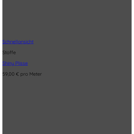
Schnellansicht
Stoffe
Shiny Plisse
59,00
€
pro Meter