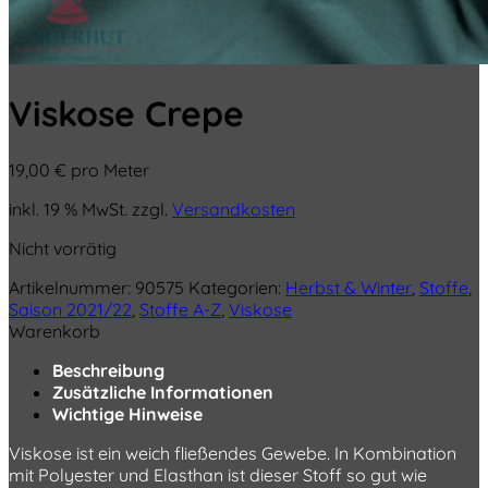
Viskose Crepe
19,00
€
pro Meter
inkl. 19 % MwSt.
zzgl.
Versandkosten
Nicht vorrätig
Artikelnummer:
90575
Kategorien:
Herbst & Winter
,
Stoffe
,
Saison 2021/22
,
Stoffe A-Z
,
Viskose
Warenkorb
Beschreibung
Zusätzliche Informationen
Wichtige Hinweise
Viskose ist ein weich fließendes Gewebe. In Kombination
mit Polyester und Elasthan ist dieser Stoff so gut wie