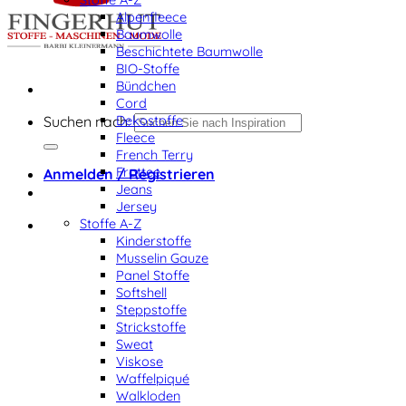
Alpenfleece
Baumwolle
Beschichtete Baumwolle
BIO-Stoffe
Bündchen
Cord
Dekostoffe
Suchen nach:
Fleece
French Terry
Frottee
Anmelden / Registrieren
Jeans
Jersey
Stoffe A-Z
Kinderstoffe
Musselin Gauze
Panel Stoffe
Softshell
Steppstoffe
Strickstoffe
Sweat
Viskose
Waffelpiqué
Walkloden