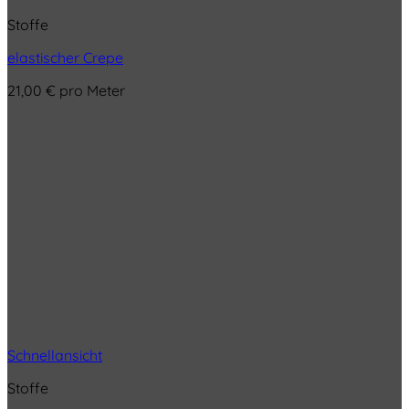
Stoffe
elastischer Crepe
21,00
€
pro Meter
Schnellansicht
Stoffe