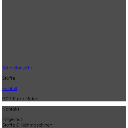
Schnellansicht
Stoffe
Feintüll
9,00
€
pro Meter
Kontakt
Fingerhut
Stoffe & Nähmaschinen