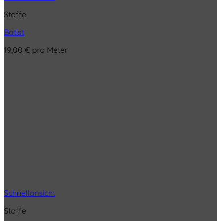
Stoffe
Batist
19,00
€
pro Meter
Schnellansicht
Stoffe