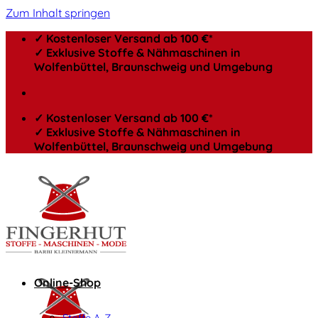
Zum Inhalt springen
✓ Kostenloser Versand ab 100 €*
✓ Exklusive Stoffe & Nähmaschinen in
Wolfenbüttel, Braunschweig und Umgebung
✓ Kostenloser Versand ab 100 €*
✓ Exklusive Stoffe & Nähmaschinen in
Wolfenbüttel, Braunschweig und Umgebung
Online-Shop
Stoffe A-Z