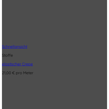
Schnellansicht
Stoffe
elastischer Crepe
21,00
€
pro Meter