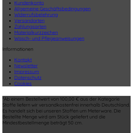
Kundenkonto
Allgemeine Geschäftsbedingungen
Widerrufsbelehrung
Versandarten
Zahlungsarten
Materialkurzzeichen
Wasch- und Pflegeanweisungen
Informationen
Kontakt
Newsletter
Impressum
Datenschutz
Cookies
*Ab einem Bestellwert von 100,00 € aus der Kategorie
Stoffe liefern wir versandkostenfrei innerhalb Deutschland.
Es handelt sich bei unseren Stoffen um Meterware. Die
Bestellte Menge wird am Stück geliefert und die
Mindestbestellmenge beträgt 50 cm.