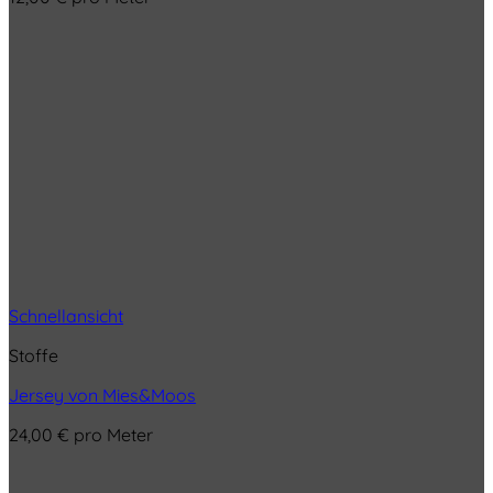
Schnellansicht
Stoffe
Jersey von Mies&Moos
24,00
€
pro Meter