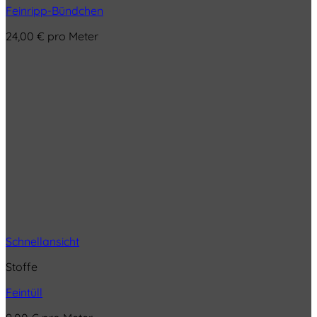
Feinripp-Bündchen
24,00
€
pro Meter
Schnellansicht
Stoffe
Feintüll