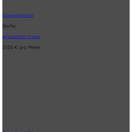
Schnellansicht
Stoffe
elastischer Crepe
21,00
€
pro Meter