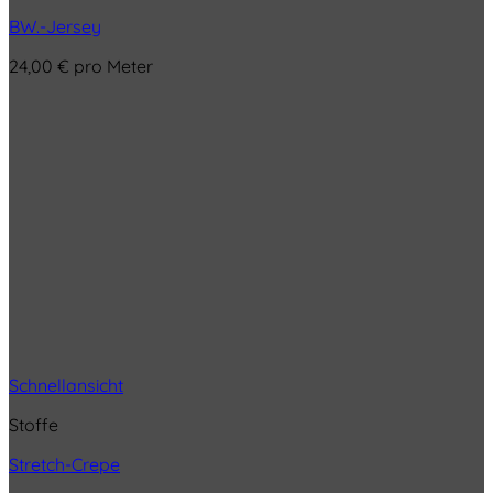
BW.-Jersey
24,00
€
pro Meter
Schnellansicht
Stoffe
Stretch-Crepe