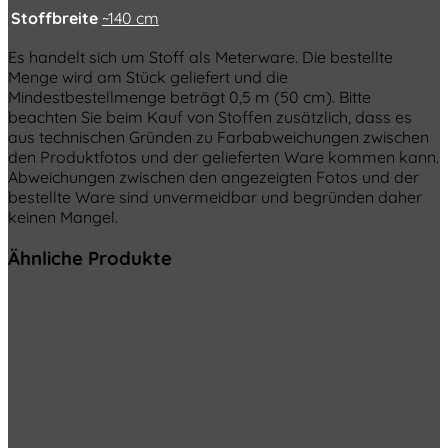
Stoffbreite
~140 cm
Es handelt sich um Stoff als Meterware. Die bestellte
Menge wird am Stück geliefert und die
Mindestbestellmenge beträgt 0,5 m (50 cm). Bitte
beachten Sie beim Kauf von Stoffen zusätzlich, dass es
aus technischen Gründen zu Farbabweichungen zwischen
den Produktfotos und der gelieferten Ware kommen kann.
Abweichungen zwischen den angezeigten Fotos und der
bestellte Ware sind unvermeidbar und begründen daher
keinen Mangel.
Ähnliche Produkte