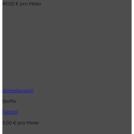
49,00
€
pro Meter
Schnellansicht
Stoffe
Feintüll
9,00
€
pro Meter