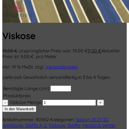
Viskose
19,00
€
Ursprünglicher Preis war: 19,00 €
9,00
€
Aktueller
Preis ist: 9,00 €.
pro Meter
inkl. 19 % MwSt.
zzgl.
Versandkosten
Lieferzeit:
Gewöhnlich versandfertig in 3 bis 4 Tagen
Benötigte Länge (cm)
Produktpreis
Viskose Menge
In den Warenkorb
Artikelnummer:
90562
Kategorien:
Saison 2021/22
,
Angebote
,
Stoffe A-Z
,
Viskose
,
Stoffe
,
Herbst & Winter