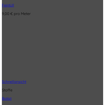
Feintüll
9,00
€
pro Meter
Schnellansicht
Stoffe
Batist