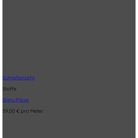
Schnellansicht
Stoffe
Shiny Plisse
59,00
€
pro Meter