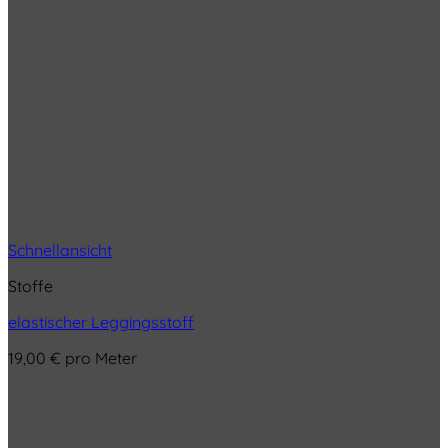
Schnellansicht
Stoffe
elastischer Leggingsstoff
19,00
€
pro Meter