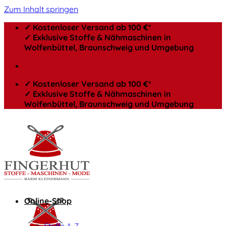
Zum Inhalt springen
✓ Kostenloser Versand ab 100 €*
✓ Exklusive Stoffe & Nähmaschinen in
Wolfenbüttel, Braunschweig und Umgebung
✓ Kostenloser Versand ab 100 €*
✓ Exklusive Stoffe & Nähmaschinen in
Wolfenbüttel, Braunschweig und Umgebung
Online-Shop
Stoffe A-Z