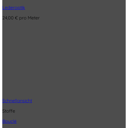
Lederoptik
24,00
€
pro Meter
Schnellansicht
Stoffe
Bouclé