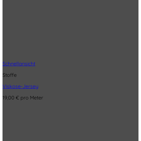
Schnellansicht
Stoffe
Viskose-Jersey
19,00
€
pro Meter