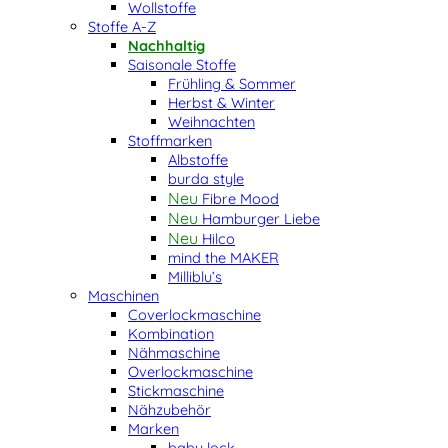
Wollstoffe
Stoffe A-Z
Nachhaltig
Saisonale Stoffe
Frühling & Sommer
Herbst & Winter
Weihnachten
Stoffmarken
Albstoffe
burda style
Fibre Mood
Hamburger Liebe
Hilco
mind the MAKER
Milliblu’s
Maschinen
Coverlockmaschine
Kombination
Nähmaschine
Overlockmaschine
Stickmaschine
Nähzubehör
Marken
baby lock