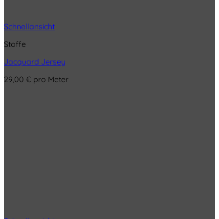
Schnellansicht
Stoffe
Jacquard Jersey
29,00
€
pro Meter