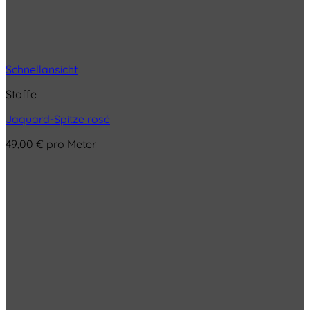
Schnellansicht
Stoffe
Jaquard-Spitze rosé
49,00
€
pro Meter