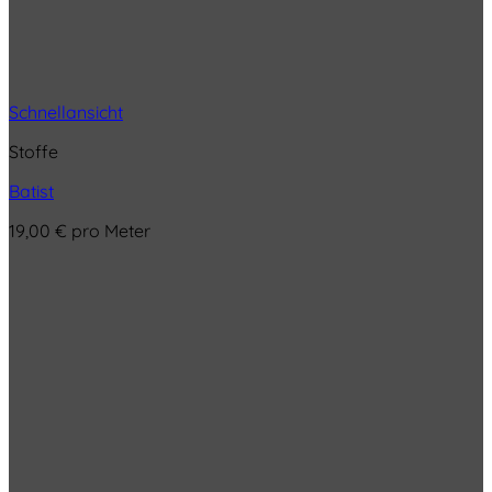
Schnellansicht
Stoffe
Batist
19,00
€
pro Meter