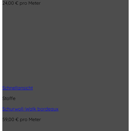
24,00
€
pro Meter
Schnellansicht
Stoffe
Schurwoll-Walk bordeaux
59,00
€
pro Meter