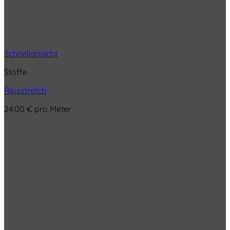
Schnellansicht
Stoffe
Ripsstretch
24,00
€
pro Meter