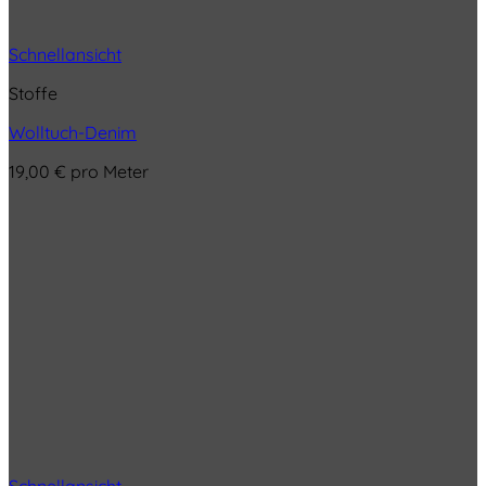
Schnellansicht
Stoffe
Wolltuch-Denim
19,00
€
pro Meter