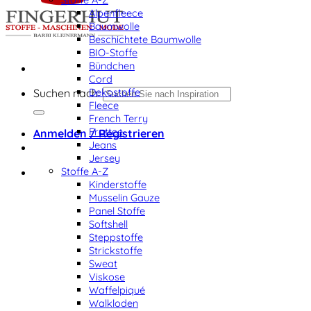
Alpenfleece
Baumwolle
Beschichtete Baumwolle
BIO-Stoffe
Bündchen
Cord
Dekostoffe
Suchen nach:
Fleece
French Terry
Frottee
Anmelden / Registrieren
Jeans
Jersey
Stoffe A-Z
Kinderstoffe
Musselin Gauze
Panel Stoffe
Softshell
Steppstoffe
Strickstoffe
Sweat
Viskose
Waffelpiqué
Walkloden