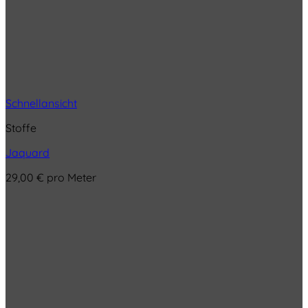
Schnellansicht
Stoffe
Jaquard
29,00
€
pro Meter