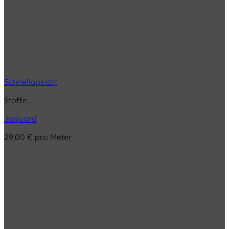
Schnellansicht
Stoffe
Jaquard
29,00
€
pro Meter