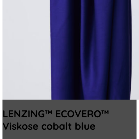
LENZING™ ECOVERO™
Viskose cobalt blue