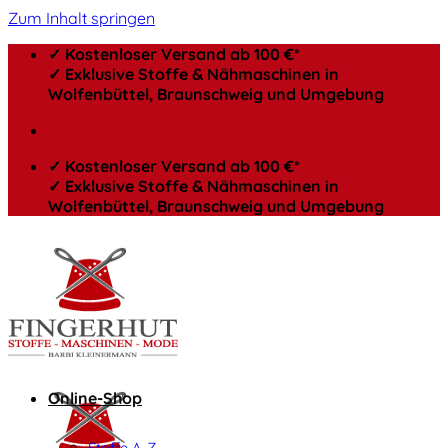
Zum Inhalt springen
✓ Kostenloser Versand ab 100 €*
✓ Exklusive Stoffe & Nähmaschinen in
Wolfenbüttel, Braunschweig und Umgebung
✓ Kostenloser Versand ab 100 €*
✓ Exklusive Stoffe & Nähmaschinen in
Wolfenbüttel, Braunschweig und Umgebung
Online-Shop
Stoffe A-Z