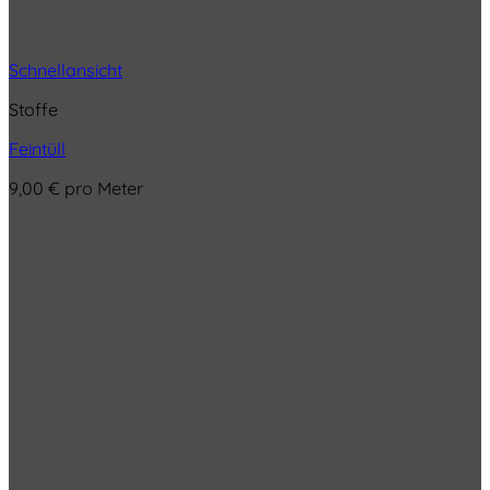
Schnellansicht
Stoffe
Feintüll
9,00
€
pro Meter