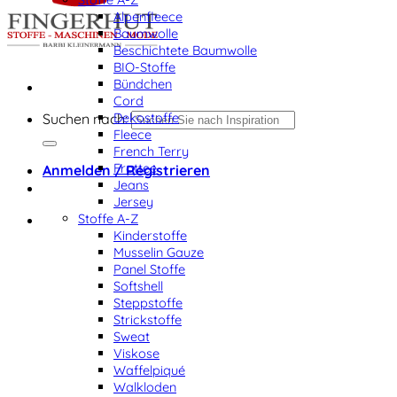
Alpenfleece
Baumwolle
Beschichtete Baumwolle
BIO-Stoffe
Bündchen
Cord
Dekostoffe
Suchen nach:
Fleece
French Terry
Frottee
Anmelden / Registrieren
Jeans
Jersey
Stoffe A-Z
Kinderstoffe
Musselin Gauze
Panel Stoffe
Softshell
Steppstoffe
Strickstoffe
Sweat
Viskose
Waffelpiqué
Walkloden