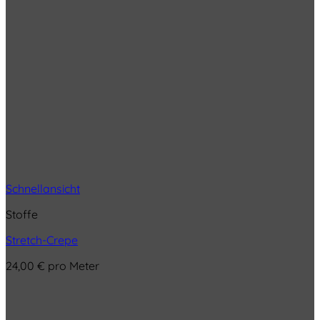
Schnellansicht
Stoffe
Stretch-Crepe
24,00
€
pro Meter