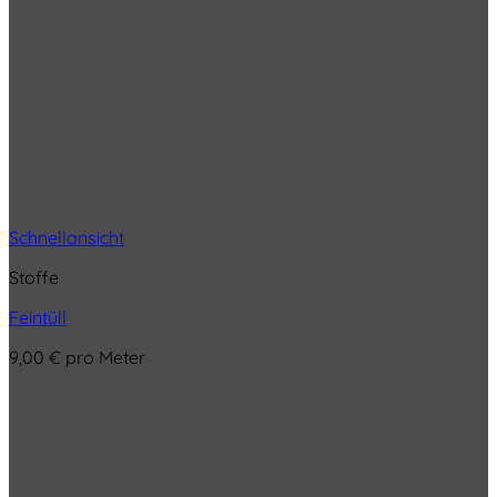
Schnellansicht
Stoffe
Feintüll
9,00
€
pro Meter