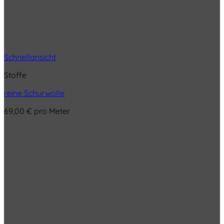
Schnellansicht
Stoffe
reine Schurwolle
69,00
€
pro Meter