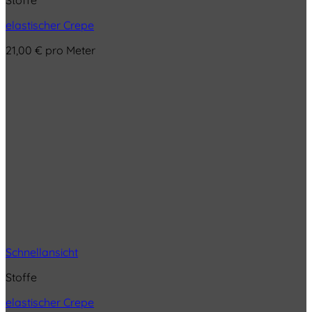
elastischer Crepe
21,00
€
pro Meter
Schnellansicht
Stoffe
elastischer Crepe