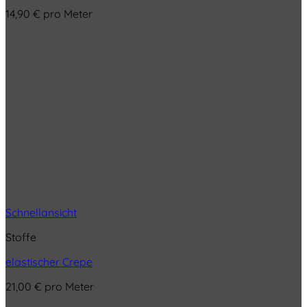
14,90
€
pro Meter
Schnellansicht
Stoffe
elastischer Crepe
21,00
€
pro Meter