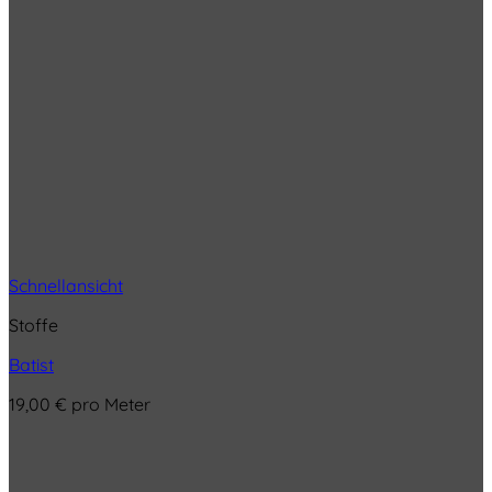
Schnellansicht
Stoffe
Batist
19,00
€
pro Meter