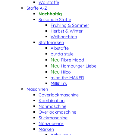
Wollstoffe
Stoffe A-Z
Nachhaltig
Saisonale Stoffe
Frühling & Sommer
Herbst & Winter
Weihnachten
Stoffmarken
Albstoffe
burda style
Fibre Mood
Hamburger Liebe
Hilco
mind the MAKER
Milliblu’s
Maschinen
Coverlockmaschine
Kombination
Nähmaschine
Overlockmaschine
Stickmaschine
Nähzubehör
Marken
baby lock