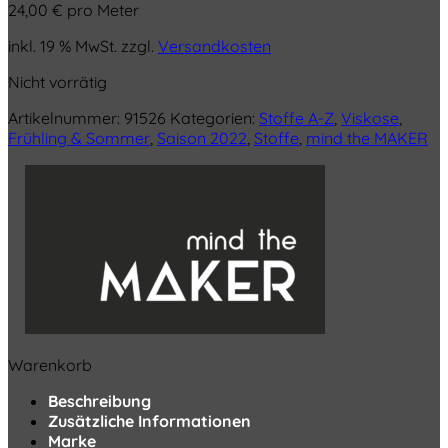
24,00
€
pro Meter
inkl. 19 % MwSt.
zzgl.
Versandkosten
Nicht vorrätig
Artikelnummer:
91526
Kategorien:
Stoffe A-Z
,
Viskose
,
Frühling & Sommer
,
Saison 2022
,
Stoffe
,
mind the MAKER
Warenkorb
Beschreibung
Zusätzliche Informationen
Marke