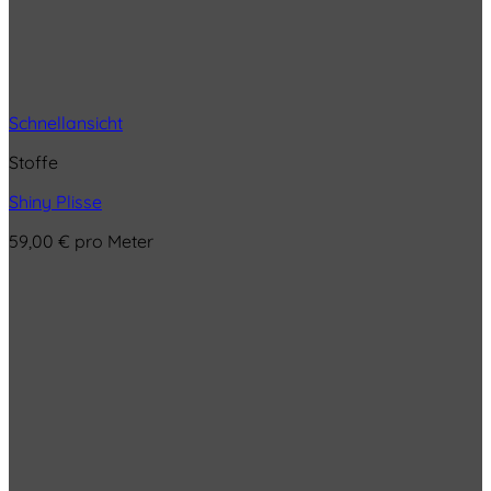
Schnellansicht
Stoffe
Shiny Plisse
59,00
€
pro Meter