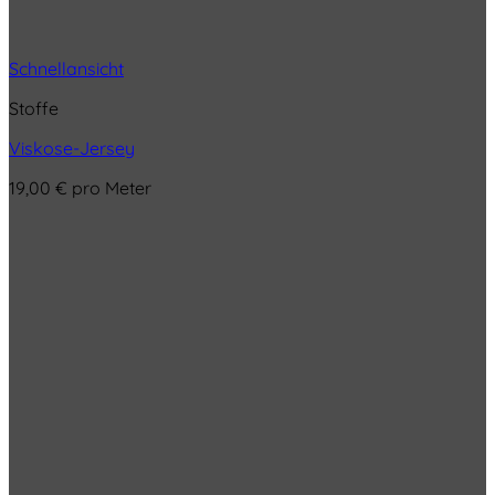
Schnellansicht
Stoffe
Viskose-Jersey
19,00
€
pro Meter