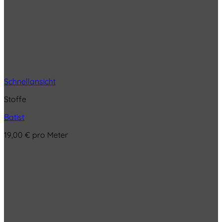
Schnellansicht
Stoffe
Batist
19,00
€
pro Meter