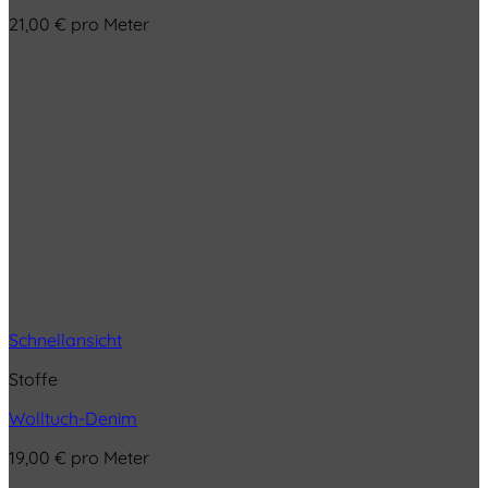
21,00
€
pro Meter
Schnellansicht
Stoffe
Wolltuch-Denim
19,00
€
pro Meter