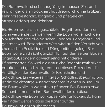
Die Baumwolle ist sehr saugfähig, im nassen Zustand
reißfähiger als im trocknen, hautfreundlich ohne kratzen,
sehr hitzebeständig, langlebig und pflegeleicht,
strapazierfähig und dehnbar.
Bio-Baumwolle ist ein geschützter Begriff und darf nur
dann verwendet werden, wenn die Baumwolle nach den
Vorschriften des ökologischen Landbaus angebaut und
geerntet wird. Besonderen Wert wird auf den Verzicht von
chemischen Pestiziden und Düngemitteln gelegt. Bio-
Baumwolle wird nicht ganzjährlich auf demselben Boden
angebaut, sondern abwechselnd mit anderen
Pflanzenarten. So wird die natürliche Bodenfruchtbarkeit
erhalten und gleichzeitig reduziert dieses Prozedere die
Anfälligkeit der Baumwolle für Krankheiten und
Schädlinge. Ein weiteres Mittel zur Schädlingsbekämpfung
ist die gleichzeitige Aussaat anderer Pflanzen in und um
die Baumwolle. In Westafrika pflanzen Bio-Bauern etwa
Sonnenblumen um ihre Baumwollfelder, da diese
Schädlinge wie Baumwollkapselkäfer anlocken. So kann
verhindert werden, dass die Käfer auf die
Baumwollpflanzen übergehen.