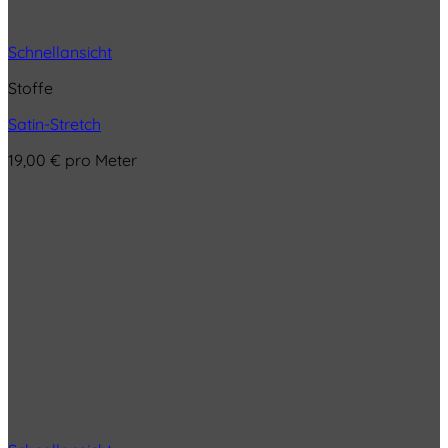
Schnellansicht
Stoffe
Satin-Stretch
19,00
€
pro Meter