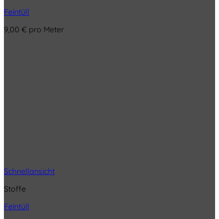
Feintüll
9,00
€
pro Meter
Schnellansicht
Stoffe
Feintüll