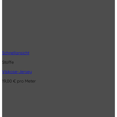
Schnellansicht
Stoffe
Viskose-Jersey
19,00
€
pro Meter