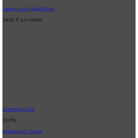
Jersey von Mies&Moos
24,00
€
pro Meter
Schnellansicht
Stoffe
elastischer Crepe