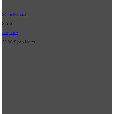
Schnellansicht
Stoffe
Jaquard
29,00
€
pro Meter