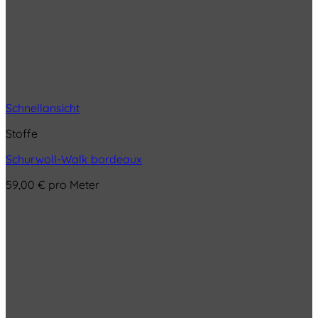
Schnellansicht
Stoffe
Schurwoll-Walk bordeaux
59,00
€
pro Meter