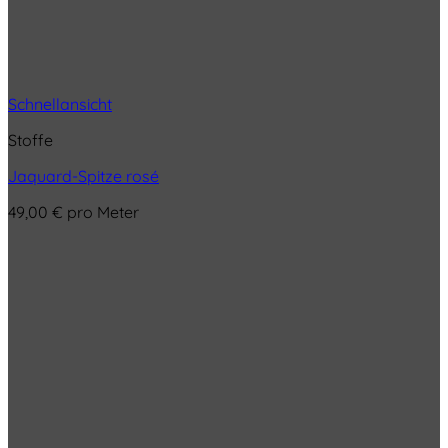
Schnellansicht
Stoffe
Jaquard-Spitze rosé
49,00
€
pro Meter