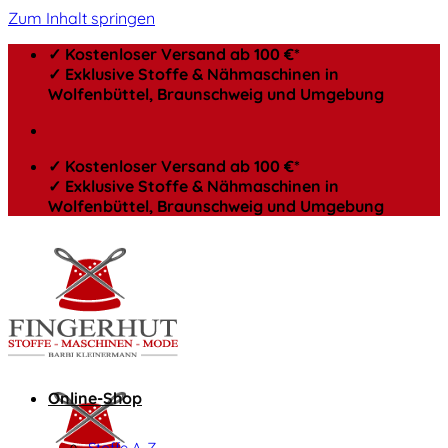
Zum Inhalt springen
✓ Kostenloser Versand ab 100 €*
✓ Exklusive Stoffe & Nähmaschinen in
Wolfenbüttel, Braunschweig und Umgebung
✓ Kostenloser Versand ab 100 €*
✓ Exklusive Stoffe & Nähmaschinen in
Wolfenbüttel, Braunschweig und Umgebung
Online-Shop
Stoffe A-Z