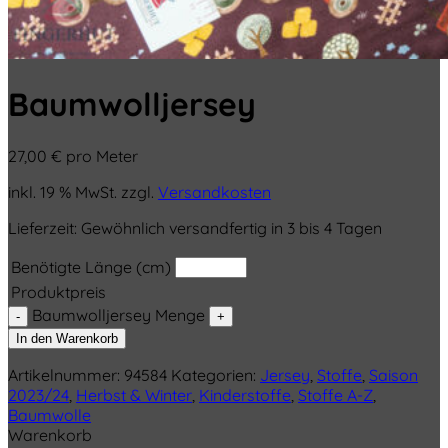
Baumwolljersey
27,00
€
pro Meter
inkl. 19 % MwSt.
zzgl.
Versandkosten
Lieferzeit:
Gewöhnlich versandfertig in 3 bis 4 Tagen
Benötigte Länge (cm)
Produktpreis
Baumwolljersey Menge
In den Warenkorb
Artikelnummer:
94584
Kategorien:
Jersey
,
Stoffe
,
Saison
2023/24
,
Herbst & Winter
,
Kinderstoffe
,
Stoffe A-Z
,
Baumwolle
Warenkorb