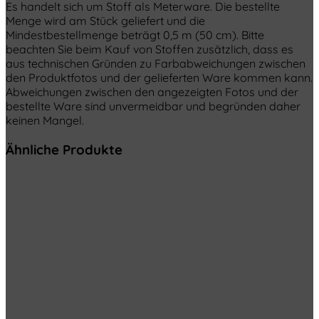
Es handelt sich um Stoff als Meterware. Die bestellte
Menge wird am Stück geliefert und die
Mindestbestellmenge beträgt 0,5 m (50 cm). Bitte
beachten Sie beim Kauf von Stoffen zusätzlich, dass es
aus technischen Gründen zu Farbabweichungen zwischen
den Produktfotos und der gelieferten Ware kommen kann.
Abweichungen zwischen den angezeigten Fotos und der
bestellte Ware sind unvermeidbar und begründen daher
keinen Mangel.
Ähnliche Produkte