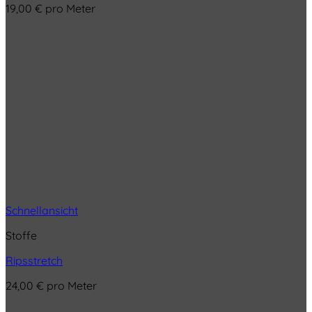
19,00
€
pro Meter
Schnellansicht
Stoffe
Ripsstretch
24,00
€
pro Meter