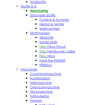
Wollstoffe
Stoffe A-Z
Nachhaltig
Saisonale Stoffe
Frühling & Sommer
Herbst & Winter
Weihnachten
Stoffmarken
Albstoffe
burda style
Fibre Mood
Hamburger Liebe
Hilco
mind the MAKER
Milliblu’s
Maschinen
Coverlockmaschine
Kombination
Nähmaschine
Overlockmaschine
Stickmaschine
Nähzubehör
Marken
baby lock