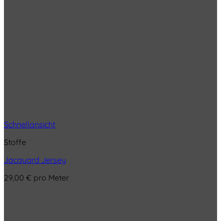
Schnellansicht
Stoffe
Jacquard Jersey
29,00
€
pro Meter