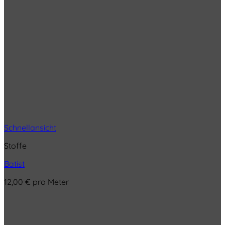
Schnellansicht
Stoffe
Batist
12,00
€
pro Meter