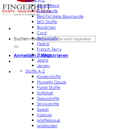
Alpenfleece
Baumwolle
Beschichtete Baumwolle
BIO-Stoffe
Bündchen
Cord
Dekostoffe
Suchen nach:
Fleece
French Terry
Frottee
Anmelden / Registrieren
Jeans
Jersey
Stoffe A-Z
Kinderstoffe
Musselin Gauze
Panel Stoffe
Softshell
Steppstoffe
Strickstoffe
Sweat
Viskose
Waffelpiqué
Walkloden