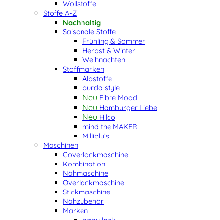
Wollstoffe
Stoffe A-Z
Nachhaltig
Saisonale Stoffe
Frühling & Sommer
Herbst & Winter
Weihnachten
Stoffmarken
Albstoffe
burda style
Fibre Mood
Hamburger Liebe
Hilco
mind the MAKER
Milliblu’s
Maschinen
Coverlockmaschine
Kombination
Nähmaschine
Overlockmaschine
Stickmaschine
Nähzubehör
Marken
baby lock