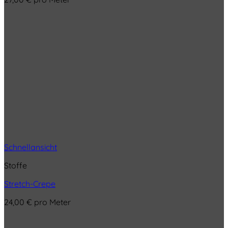
Schnellansicht
Stoffe
Stretch-Crepe
24,00
€
pro Meter