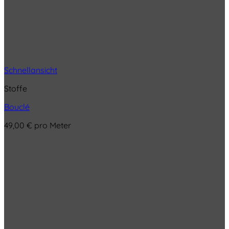
Schnellansicht
Stoffe
Bouclé
49,00
€
pro Meter