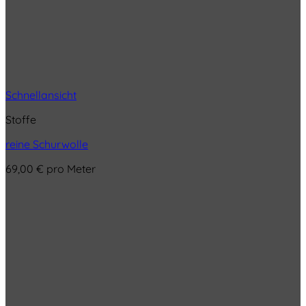
Schnellansicht
Stoffe
reine Schurwolle
69,00
€
pro Meter