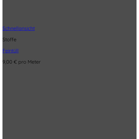
Schnellansicht
Stoffe
Feintüll
9,00
€
pro Meter