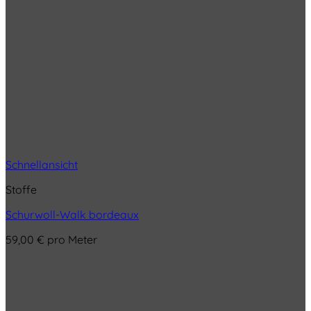
Schnellansicht
Stoffe
Schurwoll-Walk bordeaux
59,00
€
pro Meter