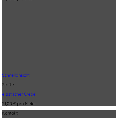
Schnellansicht
Stoffe
elastischer Crepe
21,00
€
pro Meter
Kontakt