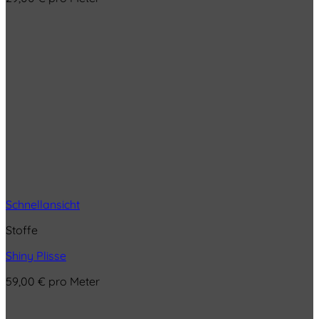
Schnellansicht
Stoffe
Shiny Plisse
59,00
€
pro Meter