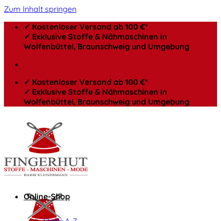
Zum Inhalt springen
✓ Kostenloser Versand ab 100 €*
✓ Exklusive Stoffe & Nähmaschinen in
Wolfenbüttel, Braunschweig und Umgebung
✓ Kostenloser Versand ab 100 €*
✓ Exklusive Stoffe & Nähmaschinen in
Wolfenbüttel, Braunschweig und Umgebung
Online-Shop
Stoffe A-Z