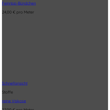
Feinripp-Bündchen
24,00
€
pro Meter
Schnellansicht
Stoffe
reine Viskose
27,00
€
pro Meter