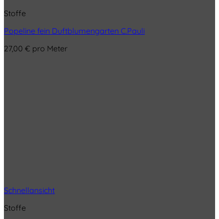
Stoffe
Popeline fein Duftblumengarten C.Pauli
27,00
€
pro Meter
Schnellansicht
Stoffe