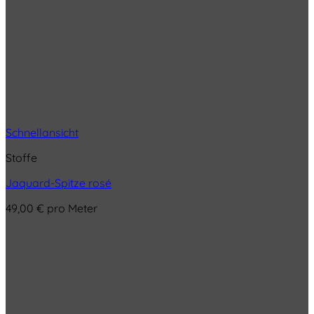
Schnellansicht
Stoffe
Jaquard-Spitze rosé
49,00
€
pro Meter