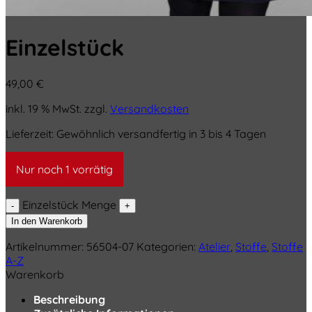
Einzelstück
49,00
€
inkl. 19 % MwSt.
zzgl.
Versandkosten
Lieferzeit:
Gewöhnlich versandfertig in 3 bis 4 Tagen
Nur noch 1 vorrätig
Einzelstück Menge
In den Warenkorb
Artikelnummer:
56504-07
Kategorien:
Atelier
,
Stoffe
,
Stoffe
A-Z
Warenkorb
Beschreibung