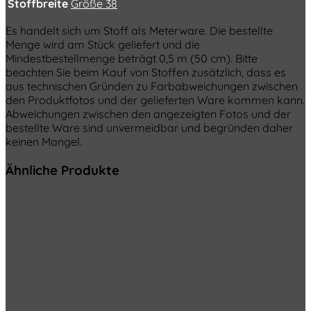
Stoffbreite
Größe 38
Es handelt sich um Stoff als Meterware. Die bestellte
Menge wird am Stück geliefert und die
Mindestbestellmenge beträgt 0,5 m (50 cm). Bitte
beachten Sie beim Kauf von Stoffen zusätzlich, dass es
aus technischen Gründen zu Farbabweichungen zwischen
den Produktfotos und der gelieferten Ware kommen kann.
Abweichungen zwischen den angezeigten Fotos und der
bestellte Ware sind unvermeidbar und begründen daher
keinen Mangel.
Ähnliche Produkte