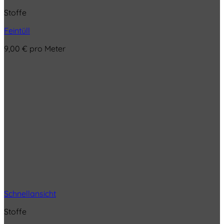
Stoffe
Feintüll
9,00
€
pro Meter
Schnellansicht
Stoffe