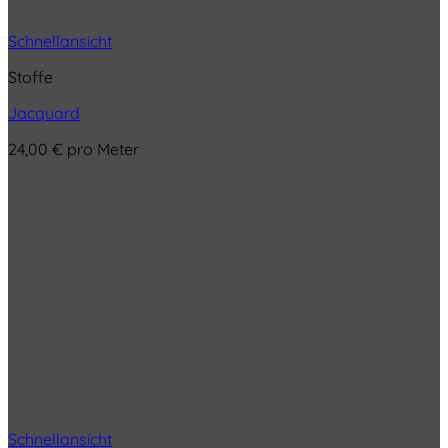
Schnellansicht
Stoffe
Jacquard
24,00
€
pro Meter
Schnellansicht