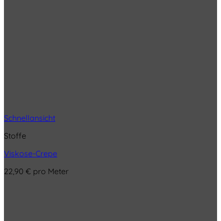
Schnellansicht
Stoffe
Viskose-Crepe
22,90
€
pro Meter