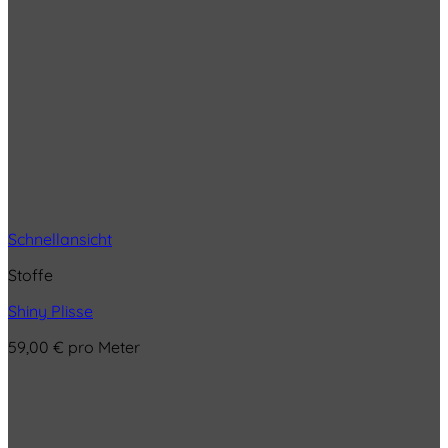
Schnellansicht
Stoffe
Shiny Plisse
59,00
€
pro Meter