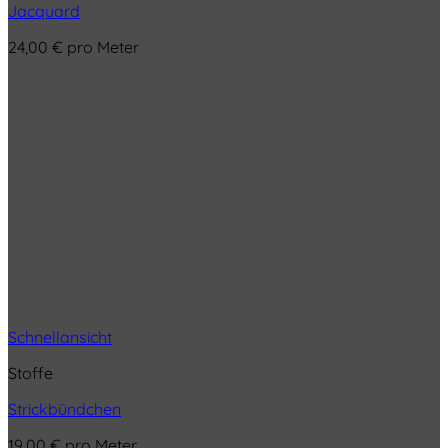
Jacquard
24,00
€
pro Meter
Schnellansicht
Stoffe
Strickbündchen
19,00
€
pro Meter