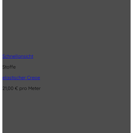
Schnellansicht
Stoffe
elastischer Crepe
21,00
€
pro Meter