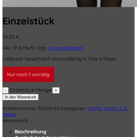
Einzelstück
59,00
€
inkl. 19 % MwSt.
zzgl.
Versandkosten
Lieferzeit:
Gewöhnlich versandfertig in 3 bis 4 Tagen
Nur noch 1 vorrätig
Einzelstück Menge
In den Warenkorb
Artikelnummer:
56504-02
Kategorien:
Stoffe
,
Stoffe A-Z
,
Atelier
Warenkorb
Beschreibung