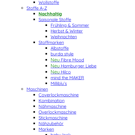
Wollstoffe
Stoffe A-Z
Nachhaltig
Saisonale Stoffe
Frühling & Sommer
Herbst & Winter
Weihnachten
Stoffmarken
Albstoffe
burda style
Fibre Mood
Hamburger Liebe
Hilco
mind the MAKER
Milliblu’s
Maschinen
Coverlockmaschine
Kombination
Nähmaschine
Overlockmaschine
Stickmaschine
Nähzubehör
Marken
baby lock