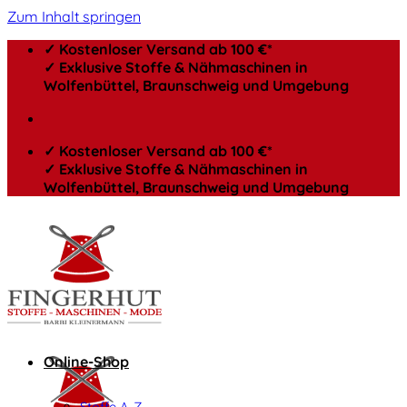
Zum Inhalt springen
✓ Kostenloser Versand ab 100 €*
✓ Exklusive Stoffe & Nähmaschinen in
Wolfenbüttel, Braunschweig und Umgebung
✓ Kostenloser Versand ab 100 €*
✓ Exklusive Stoffe & Nähmaschinen in
Wolfenbüttel, Braunschweig und Umgebung
Online-Shop
Stoffe A-Z