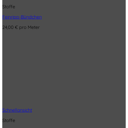
Stoffe
Feinripp-Bündchen
24,00
€
pro Meter
Schnellansicht
Stoffe