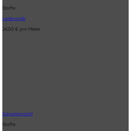
Stoffe
Lederoptik
24,00
€
pro Meter
Schnellansicht
Stoffe