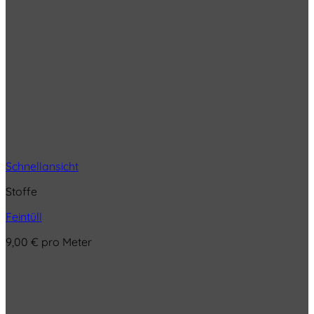
Schnellansicht
Stoffe
Feintüll
9,00
€
pro Meter