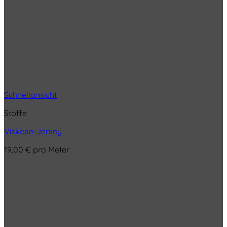
Schnellansicht
Stoffe
Viskose-Jersey
19,00
€
pro Meter