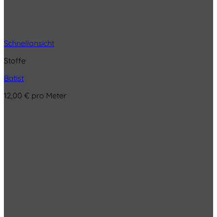
Schnellansicht
Stoffe
Batist
12,00
€
pro Meter