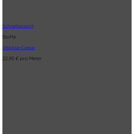
Schnellansicht
Stoffe
Viskose-Crepe
22,90
€
pro Meter