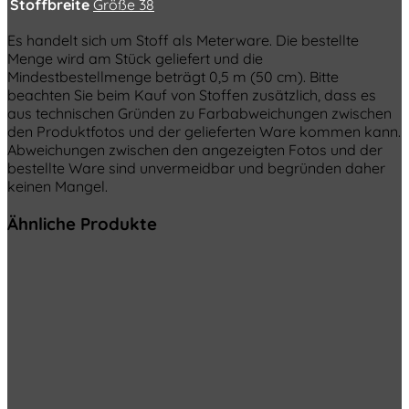
Stoffbreite
Größe 38
Es handelt sich um Stoff als Meterware. Die bestellte
Menge wird am Stück geliefert und die
Mindestbestellmenge beträgt 0,5 m (50 cm). Bitte
beachten Sie beim Kauf von Stoffen zusätzlich, dass es
aus technischen Gründen zu Farbabweichungen zwischen
den Produktfotos und der gelieferten Ware kommen kann.
Abweichungen zwischen den angezeigten Fotos und der
bestellte Ware sind unvermeidbar und begründen daher
keinen Mangel.
Ähnliche Produkte