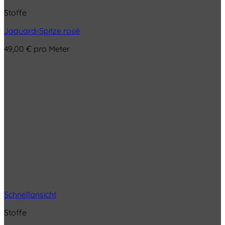
Stoffe
Jaquard-Spitze rosé
49,00
€
pro Meter
Schnellansicht
Stoffe