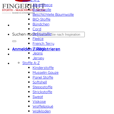
Alpenfleece
Baumwolle
Beschichtete Baumwolle
BIO-Stoffe
Bündchen
Cord
Dekostoffe
Suchen nach:
Fleece
French Terry
Frottee
Anmelden / Registrieren
Jeans
Jersey
Stoffe A-Z
Kinderstoffe
Musselin Gauze
Panel Stoffe
Softshell
Steppstoffe
Strickstoffe
Sweat
Viskose
Waffelpiqué
Walkloden