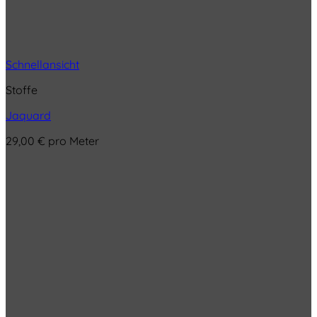
Schnellansicht
Stoffe
Jaquard
29,00
€
pro Meter