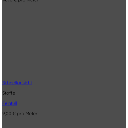
Schnellansicht
Stoffe
Feintüll
9,00
€
pro Meter