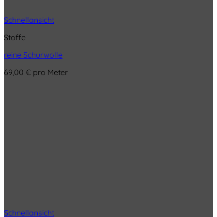
Schnellansicht
Stoffe
reine Schurwolle
69,00
€
pro Meter
Schnellansicht