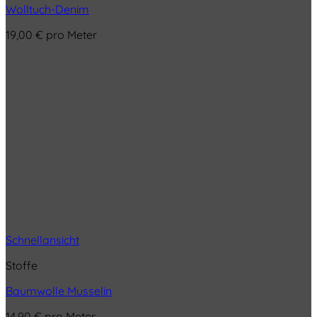
Wolltuch-Denim
19,00
€
pro Meter
Schnellansicht
Stoffe
Baumwolle Musselin
14,90
€
pro Meter