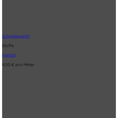
Schnellansicht
Stoffe
Feintüll
9,00
€
pro Meter