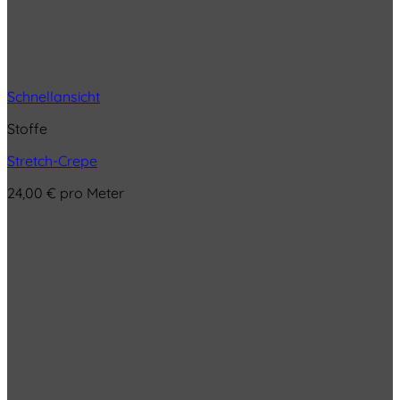
Schnellansicht
Stoffe
Stretch-Crepe
24,00
€
pro Meter