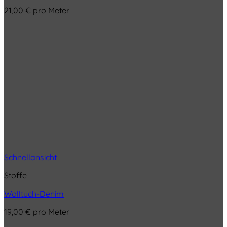
21,00
€
pro Meter
Schnellansicht
Stoffe
Wolltuch-Denim
19,00
€
pro Meter