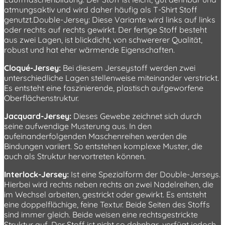
atmungsaktiv und wird daher häufig als T-Shirt Stoff
genutzt.Double-Jersey: Diese Variante wird links auf links
oder rechts auf rechts gewirkt. Der fertige Stoff besteht
aus zwei Lagen, ist blickdicht, von schwererer Qualität,
robust und hat eher wärmende Eigenschaften.
Cloqué-Jersey:
Bei diesem Jerseystoff werden zwei
unterschiedliche Lagen stellenweise miteinander verstrickt.
Es entsteht eine faszinierende, plastisch aufgeworfene
Oberflächenstruktur.
Jacquard-Jersey:
Dieses Gewebe zeichnet sich durch
seine aufwendige Musterung aus. In den
aufeinanderfolgenden Maschenreihen werden die
Bindungen variiert. So entstehen komplexe Muster, die
auch als Struktur hervortreten können.
Interlock-Jersey:
Ist eine Spezialform der Double-Jerseys.
Hierbei wird rechts neben rechts an zwei Nadelreihen, die
im Wechsel arbeiten, gestrickt oder gewirkt. Es entsteht
eine doppelflächige, feine Textur. Beide Seiten des Stoffs
sind immer gleich. Beide weisen eine rechtsgestrickte
Struktur auf. Der Stoff ist nicht so dehnbar, verfügt jedoch