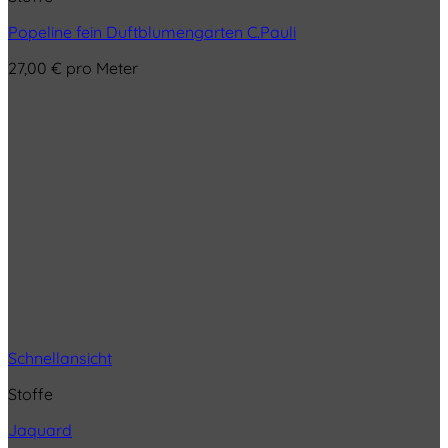
Popeline fein Duftblumengarten C.Pauli
27,00
€
pro Meter
Schnellansicht
Stoffe
Jaquard