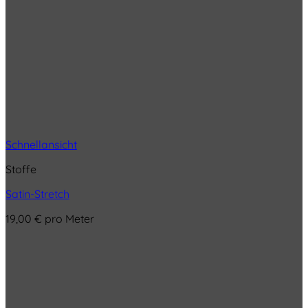
Schnellansicht
Stoffe
Satin-Stretch
19,00
€
pro Meter