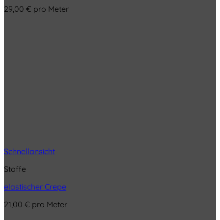
29,00
€
pro Meter
Schnellansicht
Stoffe
elastischer Crepe
21,00
€
pro Meter