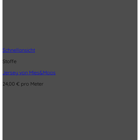
Schnellansicht
Stoffe
Jersey von Mies&Moos
24,00
€
pro Meter