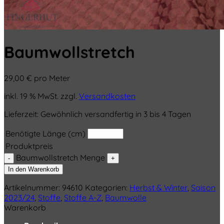
Baumwollstretch
29,00
€
pro Meter
inkl. 19 % MwSt.
zzgl.
Versandkosten
Lieferzeit:
Gewöhnlich versandfertig in 3 bis 4 Tagen
Benötigte Länge (cm)
Produktpreis
Baumwollstretch Menge
In den Warenkorb
Artikelnummer:
94610
Kategorien:
Herbst & Winter
,
Saison
2023/24
,
Stoffe
,
Stoffe A-Z
,
Baumwolle
Warenkorb