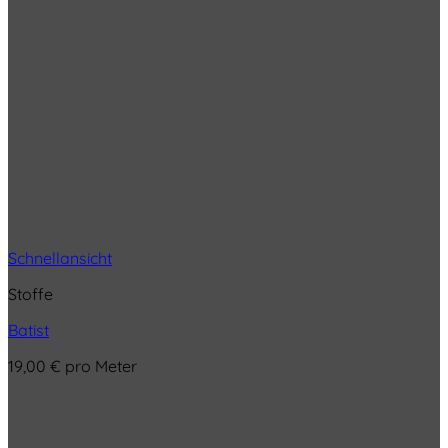
Schnellansicht
Stoffe
Batist
19,00
€
pro Meter