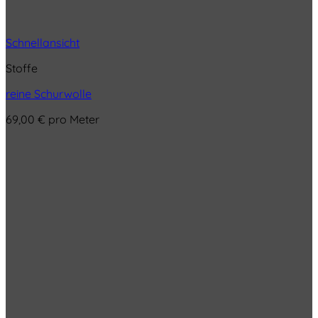
Schnellansicht
Stoffe
reine Schurwolle
69,00
€
pro Meter