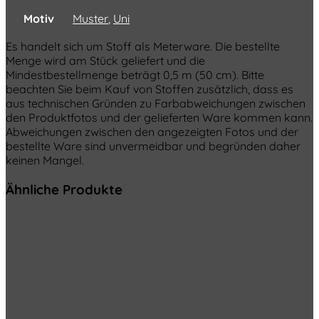
Motiv
Muster
,
Uni
Es handelt sich um Stoff als Meterware. Die bestellte
Menge wird am Stück geliefert und die
Mindestbestellmenge beträgt 0,5 m (50 cm). Bitte
beachten Sie beim Kauf von Stoffen zusätzlich, dass es
aus technischen Gründen zu Farbabweichungen zwischen
den Produktfotos und der gelieferten Ware kommen kann.
Abweichungen zwischen den angezeigten Fotos und der
bestellte Ware sind unvermeidbar und begründen daher
keinen Mangel.
Ähnliche Produkte