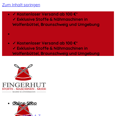
Zum Inhalt springen
✓ Kostenloser Versand ab 100 €*
✓ Exklusive Stoffe & Nähmaschinen in
Wolfenbüttel, Braunschweig und Umgebung
✓ Kostenloser Versand ab 100 €*
✓ Exklusive Stoffe & Nähmaschinen in
Wolfenbüttel, Braunschweig und Umgebung
Online-Shop
Stoffe A-Z