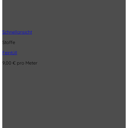
Schnellansicht
Stoffe
Feintüll
9,00
€
pro Meter