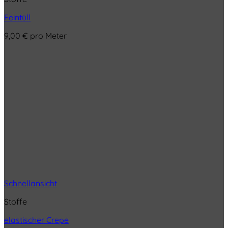
Feintüll
9,00
€
pro Meter
Schnellansicht
Stoffe
elastischer Crepe