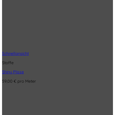
Schnellansicht
Stoffe
Shiny Plisse
59,00
€
pro Meter