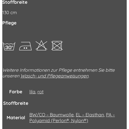
Stoffbreite
130 cm
Pflege
gEHU
Weitere Informationen zur Pflege entnehmen Sie bitte
unseren
Wasch- und Pflegeanweisungen
.
Farbe
lila
,
rot
Stoffbreite
BW/CO – Baumwolle
,
EL – Elasthan
,
PA –
Material
Polyamid (Perlon®, Nylon®)