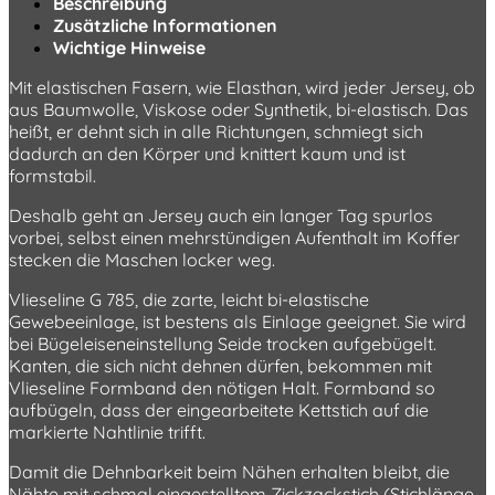
Beschreibung
Zusätzliche Informationen
Wichtige Hinweise
Mit elastischen Fasern, wie Elasthan, wird jeder Jersey, ob
aus Baumwolle, Viskose oder Synthetik, bi-elastisch. Das
heißt, er dehnt sich in alle Richtungen, schmiegt sich
dadurch an den Körper und knittert kaum und ist
formstabil.
Deshalb geht an Jersey auch ein langer Tag spurlos
vorbei, selbst einen mehrstündigen Aufenthalt im Koffer
stecken die Maschen locker weg.
Vlieseline G 785, die zarte, leicht bi-elastische
Gewebeeinlage, ist bestens als Einlage geeignet. Sie wird
bei Bügeleiseneinstellung Seide trocken aufgebügelt.
Kanten, die sich nicht dehnen dürfen, bekommen mit
Vlieseline Formband den nötigen Halt. Formband so
aufbügeln, dass der eingearbeitete Kettstich auf die
markierte Nahtlinie trifft.
Damit die Dehnbarkeit beim Nähen erhalten bleibt, die
Nähte mit schmal eingestelltem Zickzackstich (Stichlänge