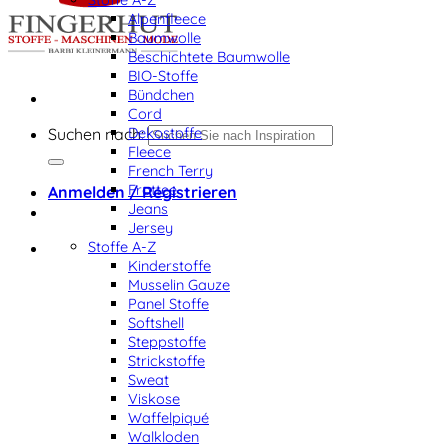
Alpenfleece
Baumwolle
Beschichtete Baumwolle
BIO-Stoffe
Bündchen
Cord
Dekostoffe
Suchen nach:
Fleece
French Terry
Frottee
Anmelden / Registrieren
Jeans
Jersey
Stoffe A-Z
Kinderstoffe
Musselin Gauze
Panel Stoffe
Softshell
Steppstoffe
Strickstoffe
Sweat
Viskose
Waffelpiqué
Walkloden