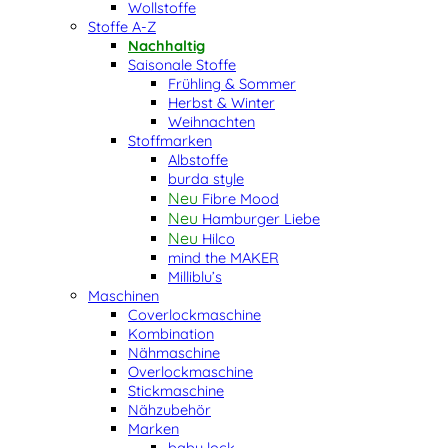
Wollstoffe
Stoffe A-Z
Nachhaltig
Saisonale Stoffe
Frühling & Sommer
Herbst & Winter
Weihnachten
Stoffmarken
Albstoffe
burda style
Fibre Mood
Hamburger Liebe
Hilco
mind the MAKER
Milliblu’s
Maschinen
Coverlockmaschine
Kombination
Nähmaschine
Overlockmaschine
Stickmaschine
Nähzubehör
Marken
baby lock