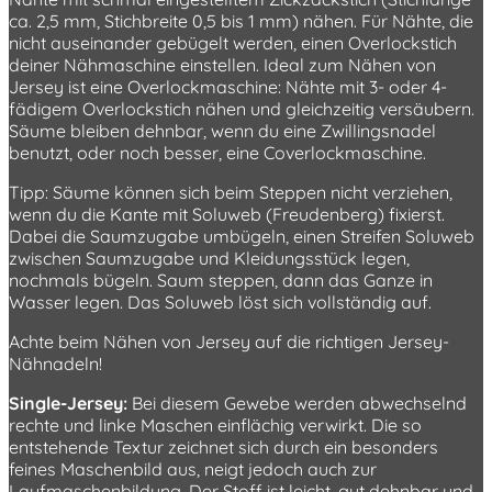
ca. 2,5 mm, Stichbreite 0,5 bis 1 mm) nähen. Für Nähte, die
nicht auseinander gebügelt werden, einen Overlockstich
deiner Nähmaschine einstellen. Ideal zum Nähen von
Jersey ist eine Overlockmaschine: Nähte mit 3- oder 4-
fädigem Overlockstich nähen und gleichzeitig versäubern.
Säume bleiben dehnbar, wenn du eine Zwillingsnadel
benutzt, oder noch besser, eine Coverlockmaschine.
Tipp: Säume können sich beim Steppen nicht verziehen,
wenn du die Kante mit Soluweb (Freudenberg) fixierst.
Dabei die Saumzugabe umbügeln, einen Streifen Soluweb
zwischen Saumzugabe und Kleidungsstück legen,
nochmals bügeln. Saum steppen, dann das Ganze in
Wasser legen. Das Soluweb löst sich vollständig auf.
Achte beim Nähen von Jersey auf die richtigen Jersey-
Nähnadeln!
Single-Jersey:
Bei diesem Gewebe werden abwechselnd
rechte und linke Maschen einflächig verwirkt. Die so
entstehende Textur zeichnet sich durch ein besonders
feines Maschenbild aus, neigt jedoch auch zur
Laufmaschenbildung. Der Stoff ist leicht, gut dehnbar und