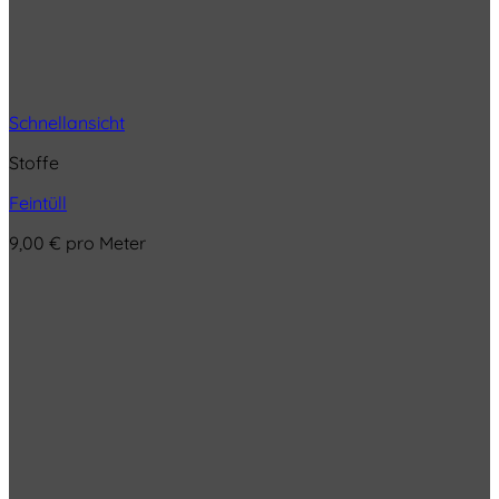
Schnellansicht
Stoffe
Feintüll
9,00
€
pro Meter