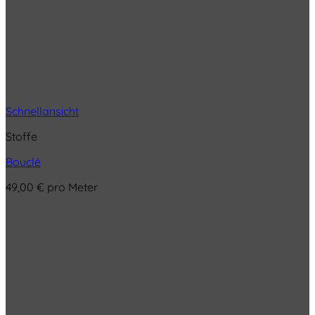
Schnellansicht
Stoffe
Bouclé
49,00
€
pro Meter