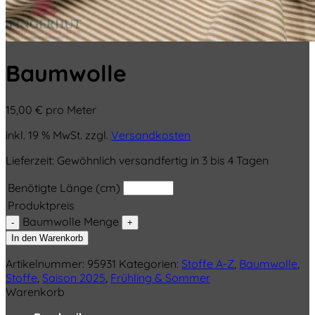
Baumwolle
15,00
€
pro Meter
inkl. 19 % MwSt.
zzgl.
Versandkosten
Lieferzeit:
Gewöhnlich versandfertig in 3 bis 4 Tagen
Benötigte Länge (cm)
Produktpreis
Baumwolle Menge
In den Warenkorb
Artikelnummer:
95931
Kategorien:
Stoffe A-Z
,
Baumwolle
,
Stoffe
,
Saison 2025
,
Frühling & Sommer
Warenkorb