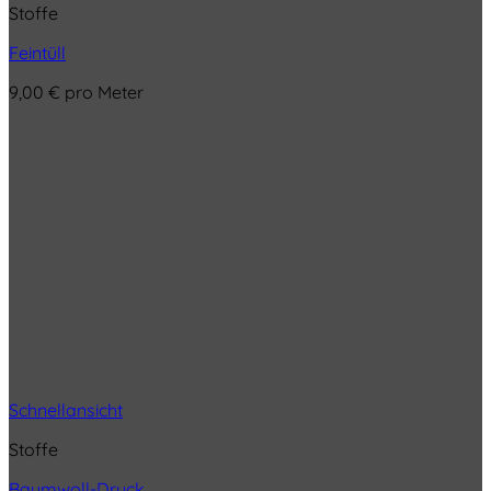
Stoffe
Feintüll
9,00
€
pro Meter
Schnellansicht
Stoffe
Baumwoll-Druck