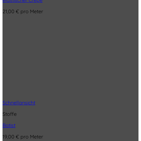
elastischer Crepe
21,00
€
pro Meter
Schnellansicht
Stoffe
Batist
19,00
€
pro Meter