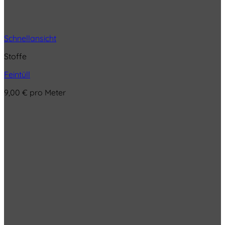
Schnellansicht
Stoffe
Feintüll
9,00
€
pro Meter