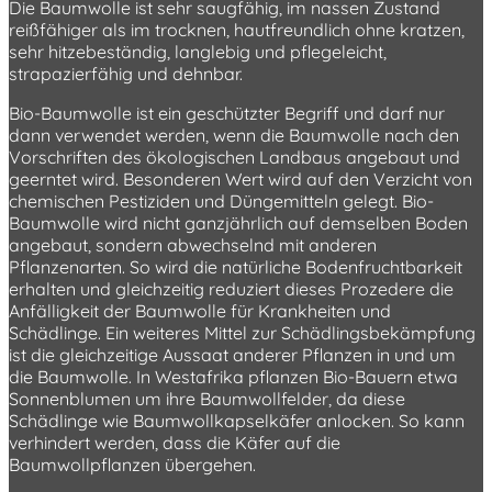
Die Baumwolle ist sehr saugfähig, im nassen Zustand
reißfähiger als im trocknen, hautfreundlich ohne kratzen,
sehr hitzebeständig, langlebig und pflegeleicht,
strapazierfähig und dehnbar.
Bio-Baumwolle ist ein geschützter Begriff und darf nur
dann verwendet werden, wenn die Baumwolle nach den
Vorschriften des ökologischen Landbaus angebaut und
geerntet wird. Besonderen Wert wird auf den Verzicht von
chemischen Pestiziden und Düngemitteln gelegt. Bio-
Baumwolle wird nicht ganzjährlich auf demselben Boden
angebaut, sondern abwechselnd mit anderen
Pflanzenarten. So wird die natürliche Bodenfruchtbarkeit
erhalten und gleichzeitig reduziert dieses Prozedere die
Anfälligkeit der Baumwolle für Krankheiten und
Schädlinge. Ein weiteres Mittel zur Schädlingsbekämpfung
ist die gleichzeitige Aussaat anderer Pflanzen in und um
die Baumwolle. In Westafrika pflanzen Bio-Bauern etwa
Sonnenblumen um ihre Baumwollfelder, da diese
Schädlinge wie Baumwollkapselkäfer anlocken. So kann
verhindert werden, dass die Käfer auf die
Baumwollpflanzen übergehen.