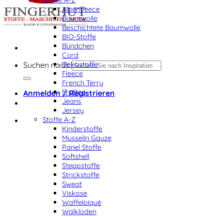
Alpenfleece
Baumwolle
Beschichtete Baumwolle
BIO-Stoffe
Bündchen
Cord
Dekostoffe
Suchen nach:
Fleece
French Terry
Frottee
Anmelden / Registrieren
Jeans
Jersey
Stoffe A-Z
Kinderstoffe
Musselin Gauze
Panel Stoffe
Softshell
Steppstoffe
Strickstoffe
Sweat
Viskose
Waffelpiqué
Walkloden