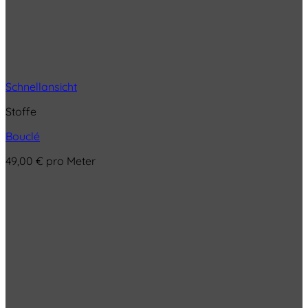
Schnellansicht
Stoffe
Bouclé
49,00
€
pro Meter