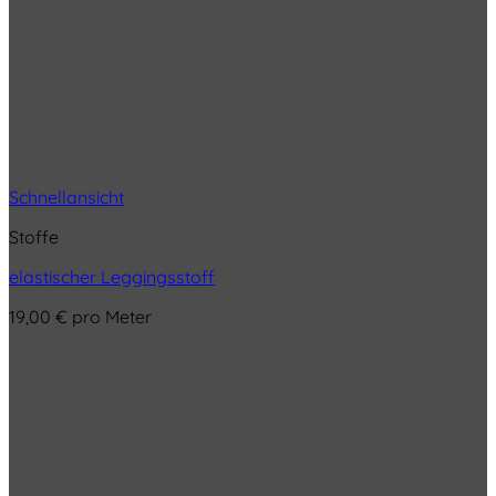
Schnellansicht
Stoffe
elastischer Leggingsstoff
19,00
€
pro Meter