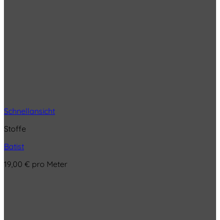
Schnellansicht
Stoffe
Batist
19,00
€
pro Meter