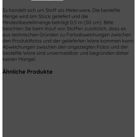
Es handelt sich um Stoff als Meterware. Die bestellte
Menge wird am Stück geliefert und die
Mindestbestellmenge beträgt 0,5 m (50 cm). Bitte
beachten Sie beim Kauf von Stoffen zusätzlich, dass es
aus technischen Gründen zu Farbabweichungen zwischen
den Produktfotos und der gelieferten Ware kommen kann.
Abweichungen zwischen den angezeigten Fotos und der
bestellte Ware sind unvermeidbar und begründen daher
keinen Mangel.
Ähnliche Produkte