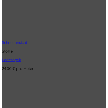
Schnellansicht
Stoffe
Lederoptik
24,00
€
pro Meter