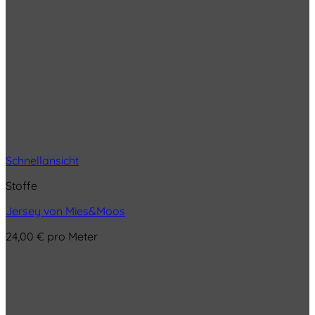
Schnellansicht
Stoffe
Jersey von Mies&Moos
24,00
€
pro Meter