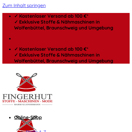
Zum Inhalt springen
✓ Kostenloser Versand ab 100 €*
✓ Exklusive Stoffe & Nähmaschinen in
Wolfenbüttel, Braunschweig und Umgebung
✓ Kostenloser Versand ab 100 €*
✓ Exklusive Stoffe & Nähmaschinen in
Wolfenbüttel, Braunschweig und Umgebung
Online-Shop
Stoffe A-Z