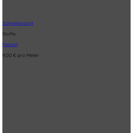
Schnellansicht
Stoffe
Feintüll
9,00
€
pro Meter