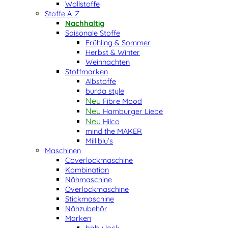
Wollstoffe
Stoffe A-Z
Nachhaltig
Saisonale Stoffe
Frühling & Sommer
Herbst & Winter
Weihnachten
Stoffmarken
Albstoffe
burda style
Fibre Mood
Hamburger Liebe
Hilco
mind the MAKER
Milliblu’s
Maschinen
Coverlockmaschine
Kombination
Nähmaschine
Overlockmaschine
Stickmaschine
Nähzubehör
Marken
baby lock