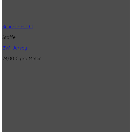
Schnellansicht
Stoffe
BW.-Jersey
24,00
€
pro Meter