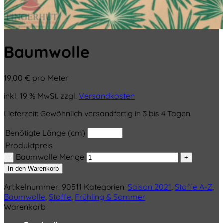
Baumwolle
19,00
€
pro Meter
inkl. 19 % MwSt.
zzgl.
Versandkosten
Lieferzeit:
Gewöhnlich versandfertig in 3 bis 4 Tagen
Benötigte Länge (cm)
Produktpreis
Baumwolle Menge
In den Warenkorb
Artikelnummer:
90511
Kategorien:
Saison 2021
,
Stoffe A-Z
,
Baumwolle
,
Stoffe
,
Frühling & Sommer
Warenkorb