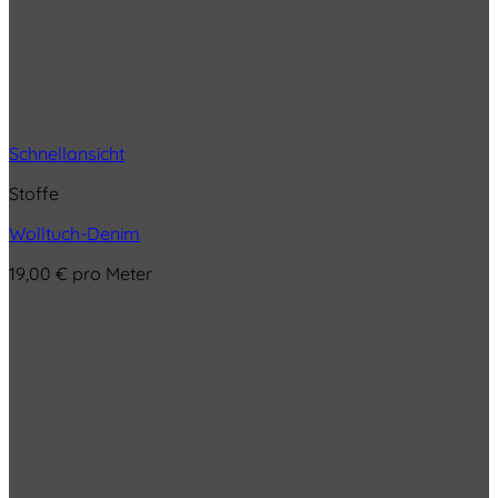
Schnellansicht
Stoffe
Wolltuch-Denim
19,00
€
pro Meter