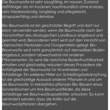
Die Baumwolle ist sehr saugfähig, im nassen Zustand
reißfähiger als im trocknen, hautfreundlich ohne kratzen,
sehr hitzebeständig, langlebig und pflegeleicht,
strapazierfähig und dehnbar.
Bio-Baumwolle ist ein geschützter Begriff und darf nur
dann verwendet werden, wenn die Baumwolle nach den
Vorschriften des ökologischen Landbaus angebaut und
geerntet wird. Besonderen Wert wird auf den Verzicht von
chemischen Pestiziden und Düngemitteln gelegt. Bio-
Baumwolle wird nicht ganzjährlich auf demselben Boden
angebaut, sondern abwechselnd mit anderen
Pflanzenarten. So wird die natürliche Bodenfruchtbarkeit
erhalten und gleichzeitig reduziert dieses Prozedere die
Anfälligkeit der Baumwolle für Krankheiten und
Schädlinge. Ein weiteres Mittel zur Schädlingsbekämpfung
ist die gleichzeitige Aussaat anderer Pflanzen in und um
die Baumwolle. In Westafrika pflanzen Bio-Bauern etwa
Sonnenblumen um ihre Baumwollfelder, da diese
Schädlinge wie Baumwollkapselkäfer anlocken. So kann
verhindert werden, dass die Käfer auf die
Baumwollpflanzen übergehen.