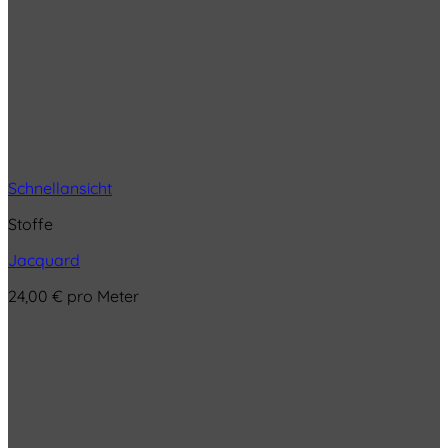
Schnellansicht
Stoffe
Jacquard
24,00
€
pro Meter