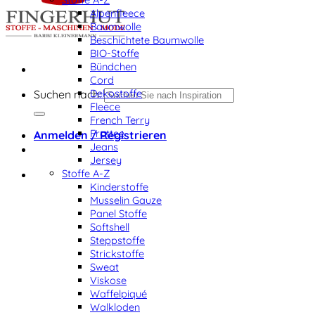
Alpenfleece
Baumwolle
Beschichtete Baumwolle
BIO-Stoffe
Bündchen
Cord
Dekostoffe
Suchen nach:
Fleece
French Terry
Frottee
Anmelden / Registrieren
Jeans
Jersey
Stoffe A-Z
Kinderstoffe
Musselin Gauze
Panel Stoffe
Softshell
Steppstoffe
Strickstoffe
Sweat
Viskose
Waffelpiqué
Walkloden