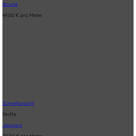
Bouclé
49,00
€
pro Meter
Schnellansicht
Stoffe
Jaquard