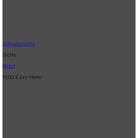
Schnellansicht
Stoffe
Batist
19,00
€
pro Meter