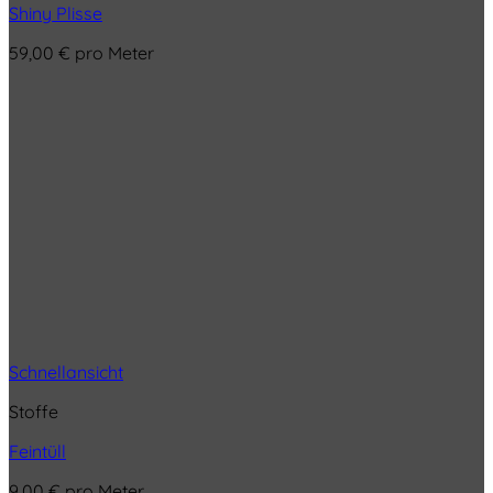
Shiny Plisse
59,00
€
pro Meter
Schnellansicht
Stoffe
Feintüll
9,00
€
pro Meter