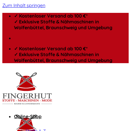
Zum Inhalt springen
✓ Kostenloser Versand ab 100 €*
✓ Exklusive Stoffe & Nähmaschinen in
Wolfenbüttel, Braunschweig und Umgebung
✓ Kostenloser Versand ab 100 €*
✓ Exklusive Stoffe & Nähmaschinen in
Wolfenbüttel, Braunschweig und Umgebung
Online-Shop
Stoffe A-Z