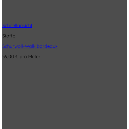
Schnellansicht
Stoffe
Schurwoll-Walk bordeaux
59,00
€
pro Meter