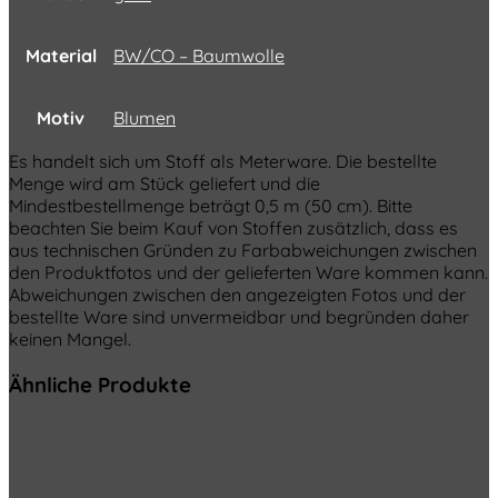
Material
BW/CO – Baumwolle
Motiv
Blumen
Es handelt sich um Stoff als Meterware. Die bestellte
Menge wird am Stück geliefert und die
Mindestbestellmenge beträgt 0,5 m (50 cm). Bitte
beachten Sie beim Kauf von Stoffen zusätzlich, dass es
aus technischen Gründen zu Farbabweichungen zwischen
den Produktfotos und der gelieferten Ware kommen kann.
Abweichungen zwischen den angezeigten Fotos und der
bestellte Ware sind unvermeidbar und begründen daher
keinen Mangel.
Ähnliche Produkte