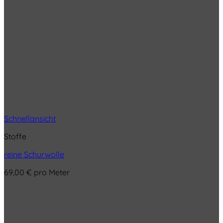
Schnellansicht
Stoffe
reine Schurwolle
69,00
€
pro Meter