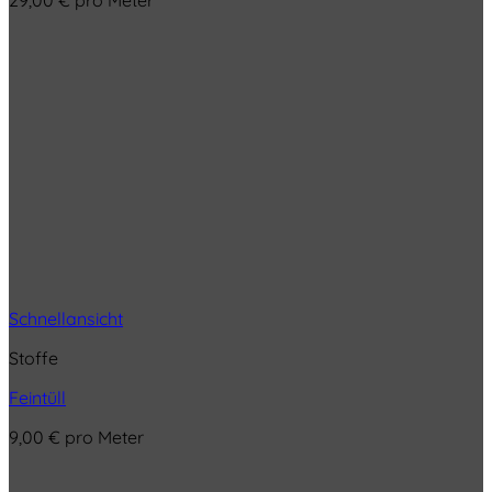
29,00
€
pro Meter
Schnellansicht
Stoffe
Feintüll
9,00
€
pro Meter