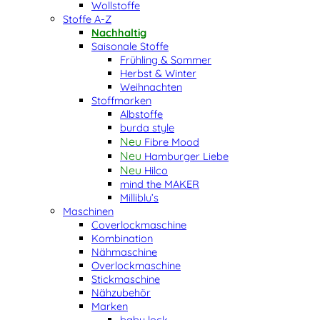
Wollstoffe
Stoffe A-Z
Nachhaltig
Saisonale Stoffe
Frühling & Sommer
Herbst & Winter
Weihnachten
Stoffmarken
Albstoffe
burda style
Fibre Mood
Hamburger Liebe
Hilco
mind the MAKER
Milliblu’s
Maschinen
Coverlockmaschine
Kombination
Nähmaschine
Overlockmaschine
Stickmaschine
Nähzubehör
Marken
baby lock