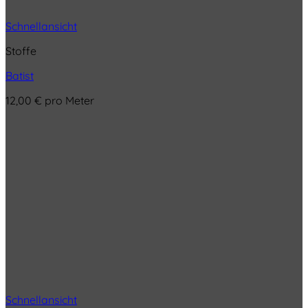
Schnellansicht
Stoffe
Batist
12,00
€
pro Meter
Schnellansicht