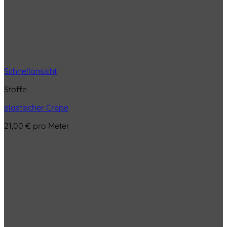
Schnellansicht
Stoffe
elastischer Crepe
21,00
€
pro Meter