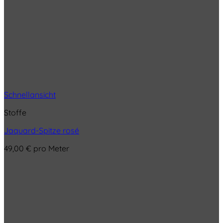
Schnellansicht
Stoffe
Jaquard-Spitze rosé
49,00
€
pro Meter