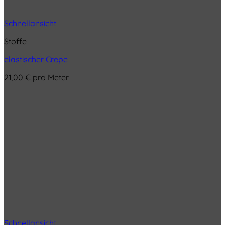
Schnellansicht
Stoffe
elastischer Crepe
21,00
€
pro Meter
Schnellansicht