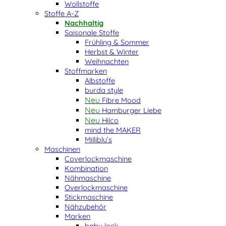
Wollstoffe
Stoffe A-Z
Nachhaltig
Saisonale Stoffe
Frühling & Sommer
Herbst & Winter
Weihnachten
Stoffmarken
Albstoffe
burda style
Fibre Mood
Hamburger Liebe
Hilco
mind the MAKER
Milliblu’s
Maschinen
Coverlockmaschine
Kombination
Nähmaschine
Overlockmaschine
Stickmaschine
Nähzubehör
Marken
baby lock