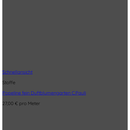
Schnellansicht
Stoffe
Popeline fein Duftblumengarten C.Pauli
27,00
€
pro Meter