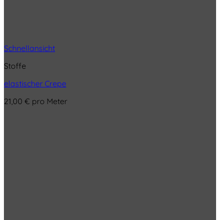
Schnellansicht
Stoffe
elastischer Crepe
21,00
€
pro Meter