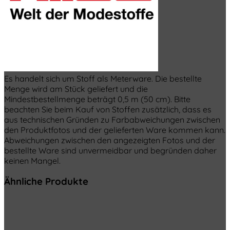
Es handelt sich um Stoff als Meterware. Die bestellte
Menge wird am Stück geliefert und die
Mindestbestellmenge beträgt 0,5 m (50 cm). Bitte
beachten Sie beim Kauf von Stoffen zusätzlich, dass es
aus technischen Gründen zu Farbabweichungen zwischen
den Produktfotos und der gelieferten Ware kommen kann.
Abweichungen zwischen den angezeigten Fotos und der
bestellte Ware sind unvermeidbar und begründen daher
keinen Mangel.
Ähnliche Produkte