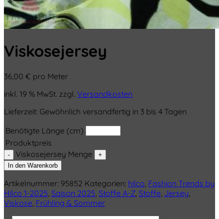
Viskosejersey
36,00
€
pro Meter
inkl. 19 % MwSt.
zzgl.
Versandkosten
Lieferzeit:
Gewöhnlich versandfertig in 3 bis 4 Tagen
Benötigte Länge (cm)
Produktpreis
Viskosejersey Menge
In den Warenkorb
Artikelnummer:
95852
Kategorien:
hilco
,
Fashion Trends by
Hilco 1-2025
,
Saison 2025
,
Stoffe A-Z
,
Stoffe
,
Jersey
,
Viskose
,
Frühling & Sommer