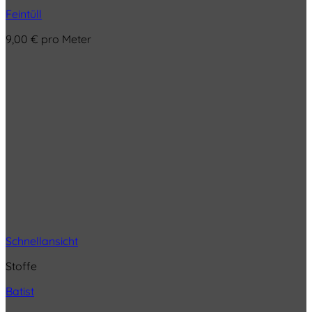
Feintüll
9,00
€
pro Meter
Schnellansicht
Stoffe
Batist