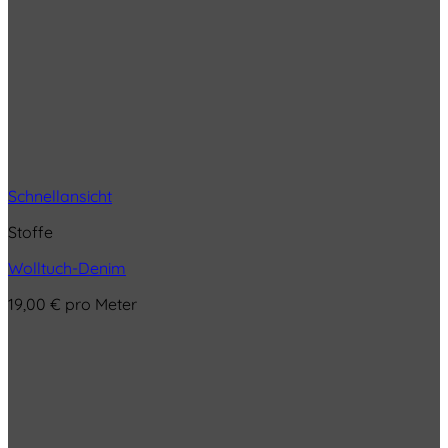
Schnellansicht
Stoffe
Wolltuch-Denim
19,00
€
pro Meter