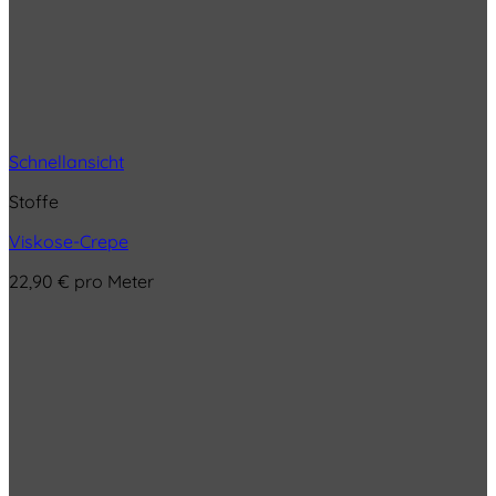
Schnellansicht
Stoffe
Viskose-Crepe
22,90
€
pro Meter