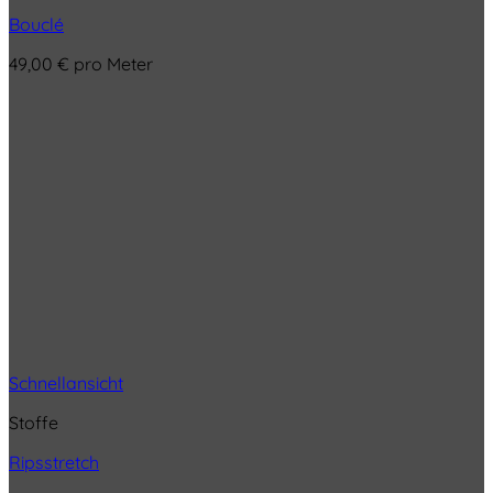
Bouclé
49,00
€
pro Meter
Schnellansicht
Stoffe
Ripsstretch