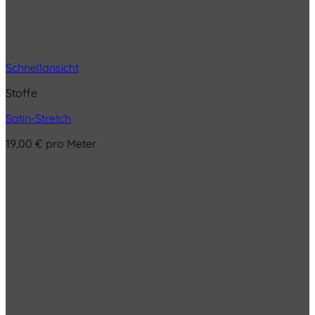
Schnellansicht
Stoffe
Satin-Stretch
19,00
€
pro Meter