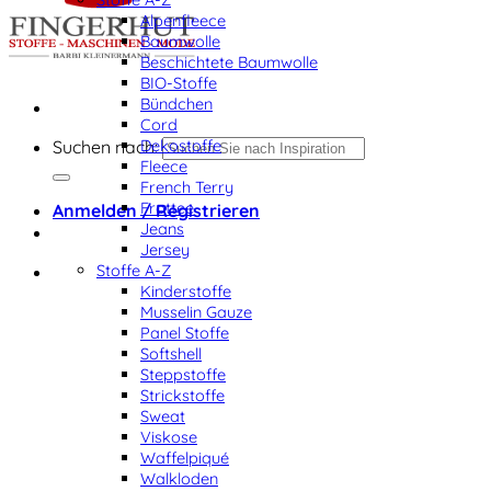
Alpenfleece
Baumwolle
Beschichtete Baumwolle
BIO-Stoffe
Bündchen
Cord
Dekostoffe
Suchen nach:
Fleece
French Terry
Frottee
Anmelden / Registrieren
Jeans
Jersey
Stoffe A-Z
Kinderstoffe
Musselin Gauze
Panel Stoffe
Softshell
Steppstoffe
Strickstoffe
Sweat
Viskose
Waffelpiqué
Walkloden