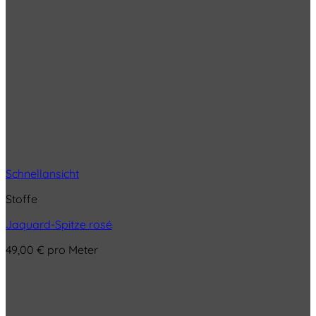
Schnellansicht
Stoffe
Jaquard-Spitze rosé
49,00
€
pro Meter