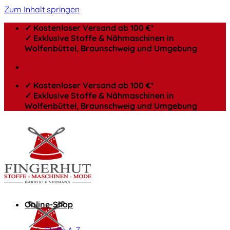
Zum Inhalt springen
✓ Kostenloser Versand ab 100 €*
✓ Exklusive Stoffe & Nähmaschinen in
Wolfenbüttel, Braunschweig und Umgebung
✓ Kostenloser Versand ab 100 €*
✓ Exklusive Stoffe & Nähmaschinen in
Wolfenbüttel, Braunschweig und Umgebung
Online-Shop
Stoffe A-Z