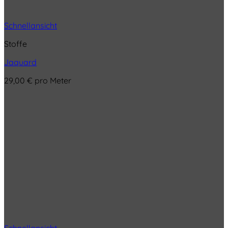
Schnellansicht
Stoffe
Jaquard
29,00
€
pro Meter