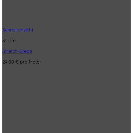
Schnellansicht
Stoffe
Stretch-Crepe
24,00
€
pro Meter