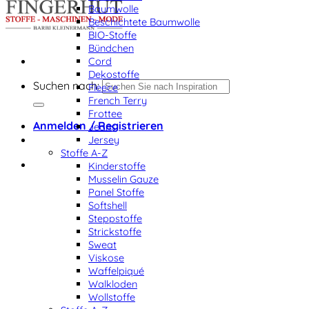
Baumwolle
Beschichtete Baumwolle
BIO-Stoffe
Bündchen
Cord
Dekostoffe
Suchen nach:
Fleece
French Terry
Frottee
Anmelden / Registrieren
Jeans
Jersey
Stoffe A-Z
Kinderstoffe
Musselin Gauze
Panel Stoffe
Softshell
Steppstoffe
Strickstoffe
Sweat
Viskose
Waffelpiqué
Walkloden
Wollstoffe