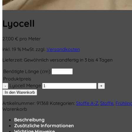
Lyocell
27,00
€
pro Meter
inkl. 19 % MwSt.
zzgl.
Versandkosten
Lieferzeit:
Gewöhnlich versandfertig in 3 bis 4 Tagen
Benötigte Länge (cm)
Produktpreis
Lyocell Menge
In den Warenkorb
Artikelnummer:
91368
Kategorien:
Stoffe A-Z
,
Stoffe
,
Frühli
Warenkorb
Beschreibung
Zusätzliche Informationen
Wichtige Hinweise