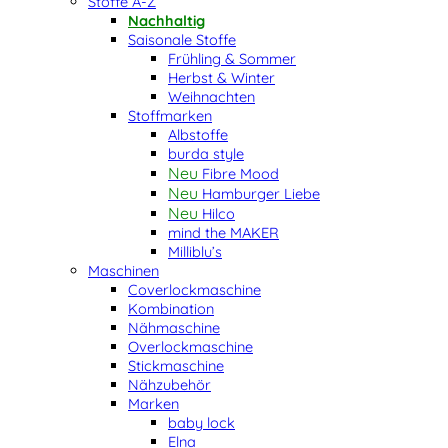
Stoffe A-Z
Nachhaltig
Saisonale Stoffe
Frühling & Sommer
Herbst & Winter
Weihnachten
Stoffmarken
Albstoffe
burda style
Fibre Mood
Hamburger Liebe
Hilco
mind the MAKER
Milliblu’s
Maschinen
Coverlockmaschine
Kombination
Nähmaschine
Overlockmaschine
Stickmaschine
Nähzubehör
Marken
baby lock
Elna