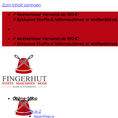
Zum Inhalt springen
✓ Kostenloser Versand ab 100 €*
✓ Exklusive Stoffe & Nähmaschinen in Wolfenbütte
✓ Kostenloser Versand ab 100 €*
✓ Exklusive Stoffe & Nähmaschinen in Wolfenbütte
Online-Shop
Stoffe A-Z
Alpenfleece