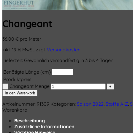
Changeant
36,00
€
pro Meter
inkl. 19 % MwSt.
zzgl.
Versandkosten
Lieferzeit:
Gewöhnlich versandfertig in 3 bis 4 Tagen
Benötigte Länge (cm)
Produktpreis
Changeant Menge
In den Warenkorb
Artikelnummer:
91309
Kategorien:
Saison 2022
,
Stoffe A-Z
,
S
Warenkorb
Beschreibung
Zusätzliche Informationen
Wichtige Hinweise