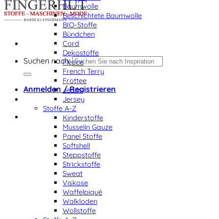
Baumwolle
Beschichtete Baumwolle
BIO-Stoffe
Bündchen
Cord
Dekostoffe
Suchen nach:
Fleece
French Terry
Frottee
Anmelden / Registrieren
Jeans
Jersey
Stoffe A-Z
Kinderstoffe
Musselin Gauze
Panel Stoffe
Softshell
Steppstoffe
Strickstoffe
Sweat
Viskose
Waffelpiqué
Walkloden
Wollstoffe