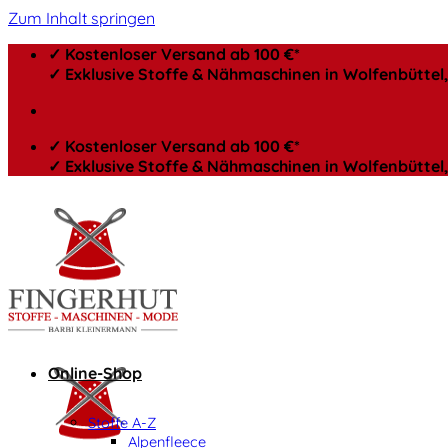
Zum Inhalt springen
✓ Kostenloser Versand ab 100 €*
✓ Exklusive Stoffe & Nähmaschinen in Wolfenbütte
✓ Kostenloser Versand ab 100 €*
✓ Exklusive Stoffe & Nähmaschinen in Wolfenbütte
Online-Shop
Stoffe A-Z
Alpenfleece