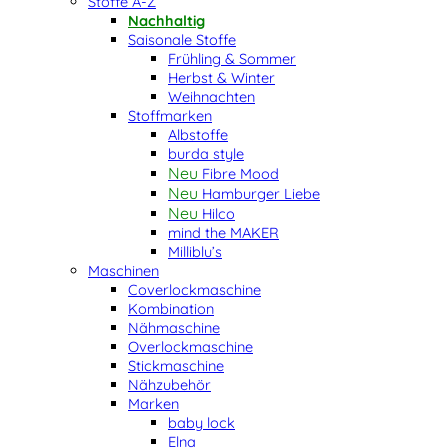
Stoffe A-Z
Nachhaltig
Saisonale Stoffe
Frühling & Sommer
Herbst & Winter
Weihnachten
Stoffmarken
Albstoffe
burda style
Fibre Mood
Hamburger Liebe
Hilco
mind the MAKER
Milliblu’s
Maschinen
Coverlockmaschine
Kombination
Nähmaschine
Overlockmaschine
Stickmaschine
Nähzubehör
Marken
baby lock
Elna