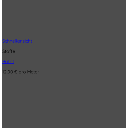
Schnellansicht
Stoffe
Batist
12,00
€
pro Meter