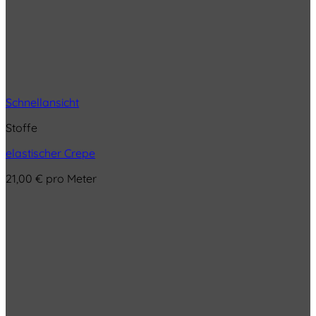
Schnellansicht
Stoffe
elastischer Crepe
21,00
€
pro Meter