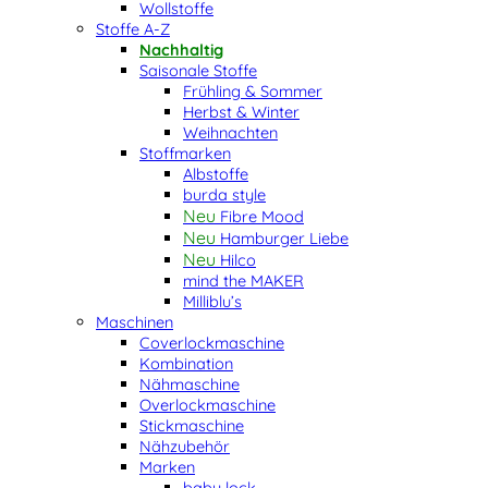
Wollstoffe
Stoffe A-Z
Nachhaltig
Saisonale Stoffe
Frühling & Sommer
Herbst & Winter
Weihnachten
Stoffmarken
Albstoffe
burda style
Fibre Mood
Hamburger Liebe
Hilco
mind the MAKER
Milliblu’s
Maschinen
Coverlockmaschine
Kombination
Nähmaschine
Overlockmaschine
Stickmaschine
Nähzubehör
Marken
baby lock