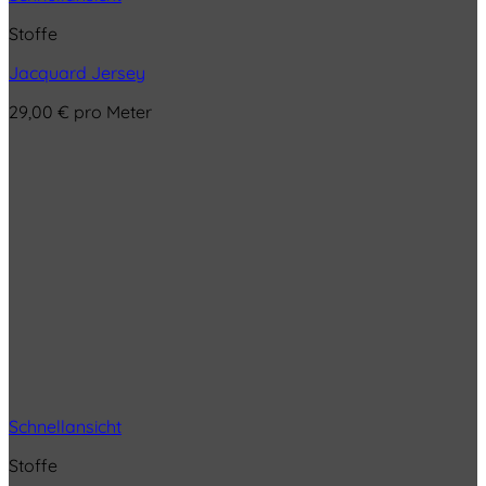
Stoffe
Jacquard Jersey
29,00
€
pro Meter
Schnellansicht
Stoffe