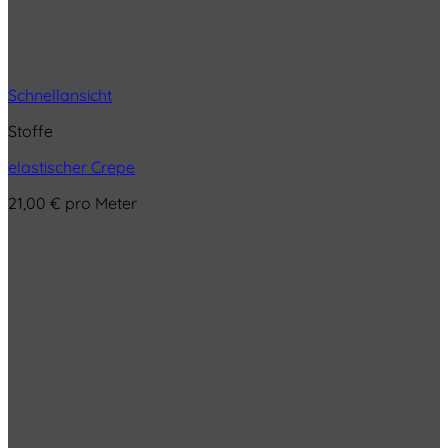
Schnellansicht
Stoffe
elastischer Crepe
21,00
€
pro Meter