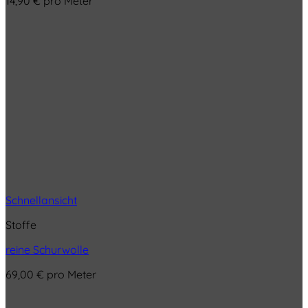
14,90
€
pro Meter
Schnellansicht
Stoffe
reine Schurwolle
69,00
€
pro Meter