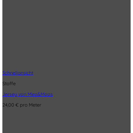
Schnellansicht
Stoffe
Jersey von Mies&Moos
24,00
€
pro Meter