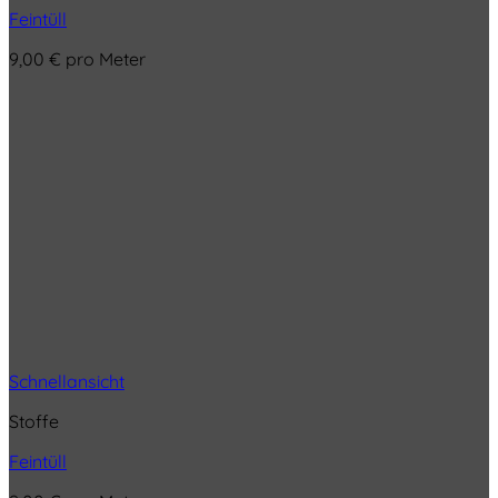
Feintüll
9,00
€
pro Meter
Schnellansicht
Stoffe
Feintüll