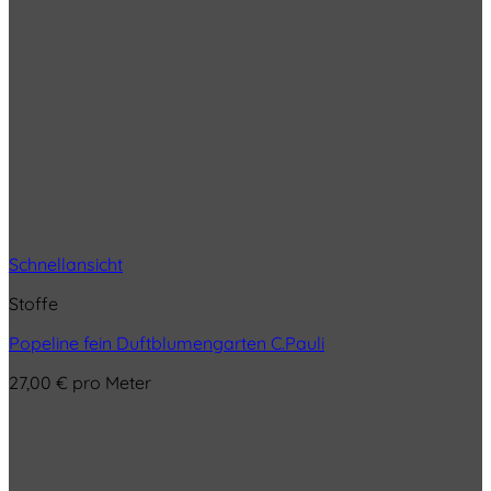
Schnellansicht
Stoffe
Popeline fein Duftblumengarten C.Pauli
27,00
€
pro Meter