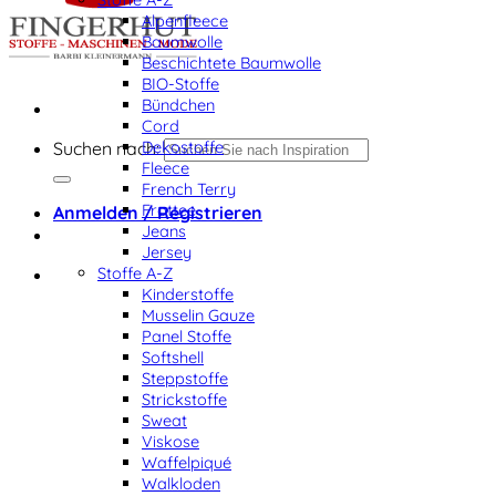
Alpenfleece
Baumwolle
Beschichtete Baumwolle
BIO-Stoffe
Bündchen
Cord
Dekostoffe
Suchen nach:
Fleece
French Terry
Frottee
Anmelden / Registrieren
Jeans
Jersey
Stoffe A-Z
Kinderstoffe
Musselin Gauze
Panel Stoffe
Softshell
Steppstoffe
Strickstoffe
Sweat
Viskose
Waffelpiqué
Walkloden