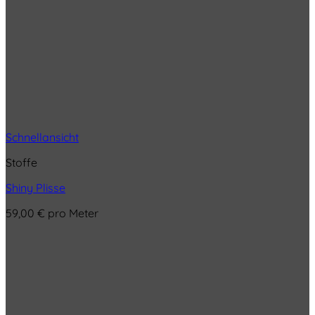
Schnellansicht
Stoffe
Shiny Plisse
59,00
€
pro Meter