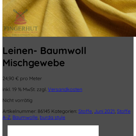
Leinen- Baumwoll
Mischgewebe
24,90
€
pro Meter
inkl. 19 % MwSt.
zzgl.
Versandkosten
Nicht vorrätig
Artikelnummer:
86145
Kategorien:
Stoffe
,
Juni 2021
,
Stoffe
A-Z
,
Baumwolle
,
burda style