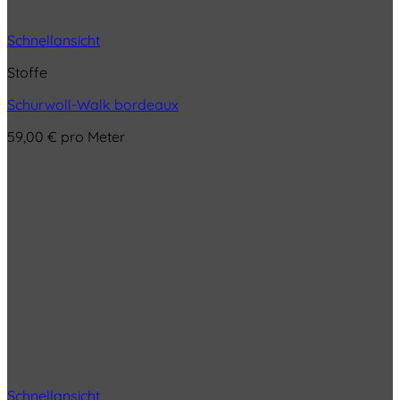
Schnellansicht
Stoffe
Schurwoll-Walk bordeaux
59,00
€
pro Meter
Schnellansicht