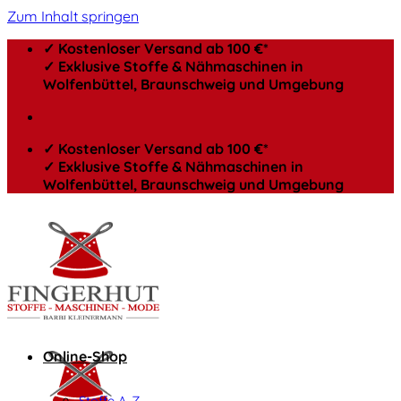
Zum Inhalt springen
✓ Kostenloser Versand ab 100 €*
✓ Exklusive Stoffe & Nähmaschinen in
Wolfenbüttel, Braunschweig und Umgebung
✓ Kostenloser Versand ab 100 €*
✓ Exklusive Stoffe & Nähmaschinen in
Wolfenbüttel, Braunschweig und Umgebung
Online-Shop
Stoffe A-Z