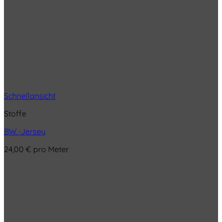
Schnellansicht
Stoffe
BW.-Jersey
24,00
€
pro Meter