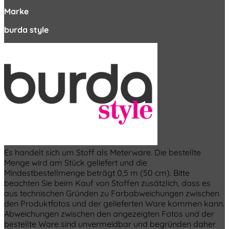
Marke
burda style
Es handelt sich um Stoff als Meterware. Die bestellte
Menge wird am Stück geliefert und die
Mindestbestellmenge beträgt 0,5 m (50 cm). Bitte
beachten Sie beim Kauf von Stoffen zusätzlich, dass es
aus technischen Gründen zu Farbabweichungen zwischen
den Produktfotos und der gelieferten Ware kommen kann.
Abweichungen zwischen den angezeigten Fotos und der
bestellte Ware sind unvermeidbar und begründen daher