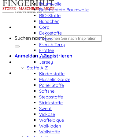
Baumwolle
Beschichtete Baumwolle
BIO-Stoffe
Bündchen
Cord
Dekostoffe
Suchen nach:
Fleece
French Terry
Frottee
Anmelden / Registrieren
Jeans
Jersey
Stoffe A-Z
Kinderstoffe
Musselin Gauze
Panel Stoffe
Softshell
Steppstoffe
Strickstoffe
Sweat
Viskose
Waffelpiqué
Walkloden
Wollstoffe