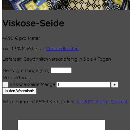
Viskose-Seide
49,90
€
pro Meter
inkl. 19 % MwSt.
zzgl.
Versandkosten
Lieferzeit:
Gewöhnlich versandfertig in 3 bis 4 Tagen
Benötigte Länge (cm)
Produktpreis
Viskose-Seide Menge
In den Warenkorb
Artikelnummer:
86158
Kategorien:
Juli 2021
,
Stoffe
,
Stoffe A