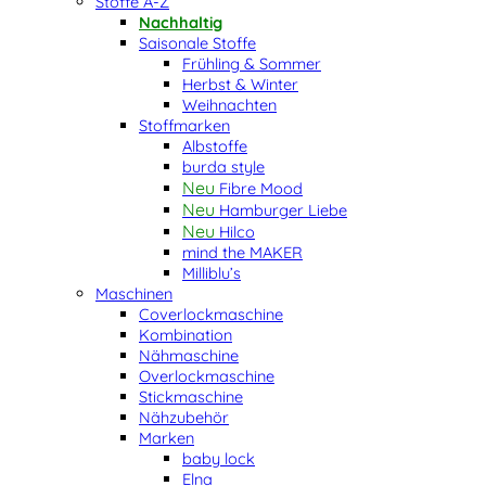
Stoffe A-Z
Nachhaltig
Saisonale Stoffe
Frühling & Sommer
Herbst & Winter
Weihnachten
Stoffmarken
Albstoffe
burda style
Fibre Mood
Hamburger Liebe
Hilco
mind the MAKER
Milliblu’s
Maschinen
Coverlockmaschine
Kombination
Nähmaschine
Overlockmaschine
Stickmaschine
Nähzubehör
Marken
baby lock
Elna