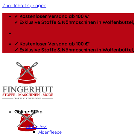
Zum Inhalt springen
✓ Kostenloser Versand ab 100 €*
✓ Exklusive Stoffe & Nähmaschinen in Wolfenbütte
✓ Kostenloser Versand ab 100 €*
✓ Exklusive Stoffe & Nähmaschinen in Wolfenbütte
Online-Shop
Stoffe A-Z
Alpenfleece