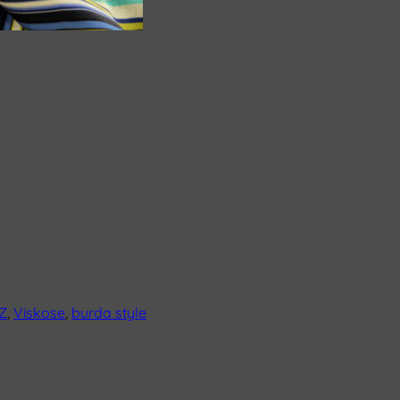
-Z
,
Viskose
,
burda style