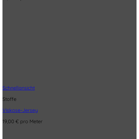
Schnellansicht
Stoffe
Viskose-Jersey
19,00
€
pro Meter