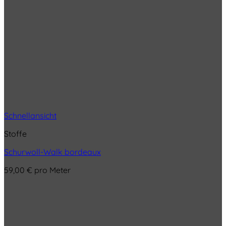
Schnellansicht
Stoffe
Schurwoll-Walk bordeaux
59,00
€
pro Meter