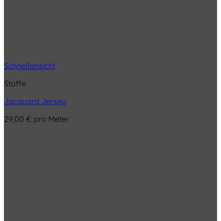
Schnellansicht
Stoffe
Jacquard Jersey
29,00
€
pro Meter