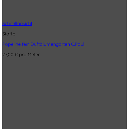
Schnellansicht
Stoffe
Popeline fein Duftblumengarten C.Pauli
27,00
€
pro Meter