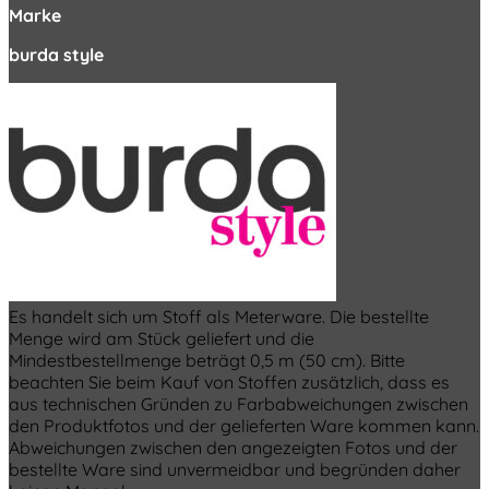
Marke
burda style
Es handelt sich um Stoff als Meterware. Die bestellte
Menge wird am Stück geliefert und die
Mindestbestellmenge beträgt 0,5 m (50 cm). Bitte
beachten Sie beim Kauf von Stoffen zusätzlich, dass es
aus technischen Gründen zu Farbabweichungen zwischen
den Produktfotos und der gelieferten Ware kommen kann.
Abweichungen zwischen den angezeigten Fotos und der
bestellte Ware sind unvermeidbar und begründen daher