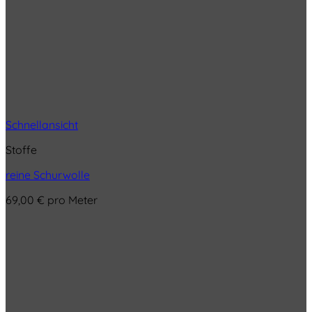
Schnellansicht
Stoffe
reine Schurwolle
69,00
€
pro Meter