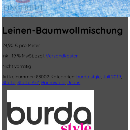
Leinen-Baumwollmischung
24,90
€
pro Meter
inkl. 19 % MwSt.
zzgl.
Versandkosten
Nicht vorrätig
Artikelnummer:
83002
Kategorien:
burda style
,
Juli 2019
,
Stoffe
,
Stoffe A-Z
,
Baumwolle
,
Jeans