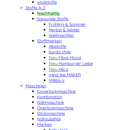
Wollstoffe
Stoffe A-Z
Nachhaltig
Saisonale Stoffe
Frühling & Sommer
Herbst & Winter
Weihnachten
Stoffmarken
Albstoffe
burda style
Fibre Mood
Hamburger Liebe
Hilco
mind the MAKER
Milliblu’s
Maschinen
Coverlockmaschine
Kombination
Nähmaschine
Overlockmaschine
Stickmaschine
Nähzubehör
Marken
baby lock