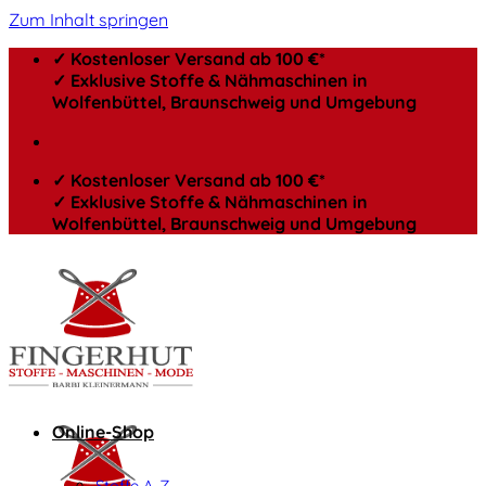
Zum Inhalt springen
✓ Kostenloser Versand ab 100 €*
✓ Exklusive Stoffe & Nähmaschinen in
Wolfenbüttel, Braunschweig und Umgebung
✓ Kostenloser Versand ab 100 €*
✓ Exklusive Stoffe & Nähmaschinen in
Wolfenbüttel, Braunschweig und Umgebung
Online-Shop
Stoffe A-Z