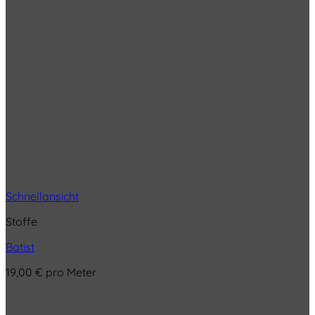
Schnellansicht
Stoffe
Batist
19,00
€
pro Meter