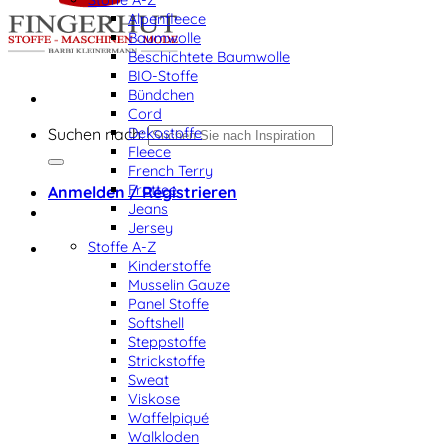
Alpenfleece
Baumwolle
Beschichtete Baumwolle
BIO-Stoffe
Bündchen
Cord
Dekostoffe
Suchen nach:
Fleece
French Terry
Frottee
Anmelden / Registrieren
Jeans
Jersey
Stoffe A-Z
Kinderstoffe
Musselin Gauze
Panel Stoffe
Softshell
Steppstoffe
Strickstoffe
Sweat
Viskose
Waffelpiqué
Walkloden