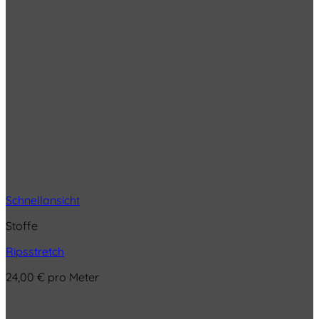
Schnellansicht
Stoffe
Ripsstretch
24,00
€
pro Meter