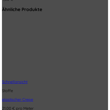
Ähnliche Produkte
Schnellansicht
Stoffe
elastischer Crepe
21,00
€
pro Meter