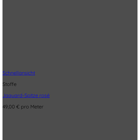
Schnellansicht
Stoffe
Jaquard-Spitze rosé
49,00
€
pro Meter