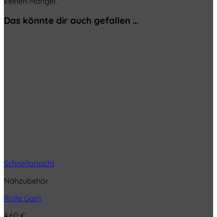
keinen Mangel.
Das könnte dir auch gefallen …
Schnellansicht
Nähzubehör
Rolle Garn
4,60
€