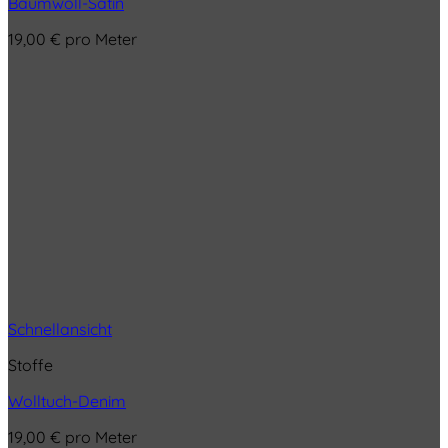
Baumwoll-Satin
19,00
€
pro Meter
Schnellansicht
Stoffe
Wolltuch-Denim
19,00
€
pro Meter