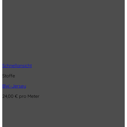
Schnellansicht
Stoffe
BW.-Jersey
24,00
€
pro Meter