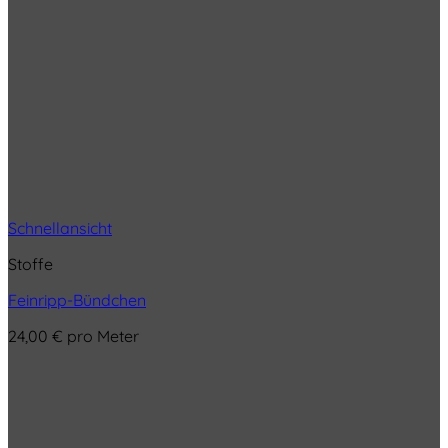
Schnellansicht
Stoffe
Feinripp-Bündchen
24,00
€
pro Meter