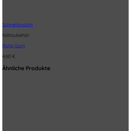
Schnellansicht
Nähzubehör
Rolle Garn
4,60
€
Ähnliche Produkte