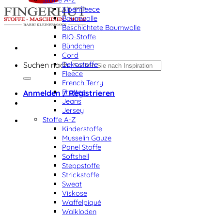
Alpenfleece
Baumwolle
Beschichtete Baumwolle
BIO-Stoffe
Bündchen
Cord
Dekostoffe
Suchen nach:
Fleece
French Terry
Frottee
Anmelden / Registrieren
Jeans
Jersey
Stoffe A-Z
Kinderstoffe
Musselin Gauze
Panel Stoffe
Softshell
Steppstoffe
Strickstoffe
Sweat
Viskose
Waffelpiqué
Walkloden