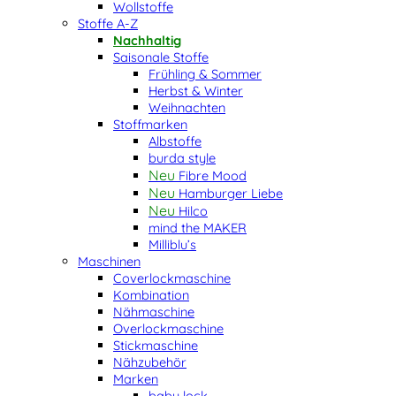
Wollstoffe
Stoffe A-Z
Nachhaltig
Saisonale Stoffe
Frühling & Sommer
Herbst & Winter
Weihnachten
Stoffmarken
Albstoffe
burda style
Fibre Mood
Hamburger Liebe
Hilco
mind the MAKER
Milliblu’s
Maschinen
Coverlockmaschine
Kombination
Nähmaschine
Overlockmaschine
Stickmaschine
Nähzubehör
Marken
baby lock