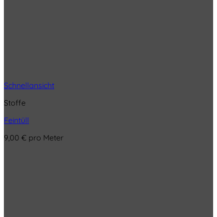
Schnellansicht
Stoffe
Feintüll
9,00
€
pro Meter