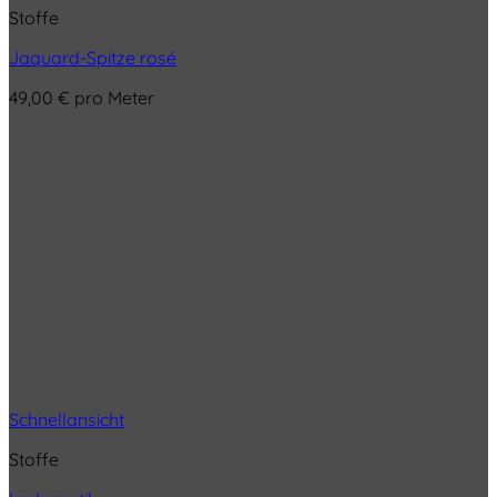
Stoffe
Jaquard-Spitze rosé
49,00
€
pro Meter
Schnellansicht
Stoffe