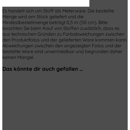
Es handelt sich um Stoff als Meterware. Die bestellte
Menge wird am Stück geliefert und die
Mindestbestellmenge beträgt 0,5 m (50 cm). Bitte
beachten Sie beim Kauf von Stoffen zusätzlich, dass es
aus technischen Gründen zu Farbabweichungen zwischen
den Produktfotos und der gelieferten Ware kommen kann.
Abweichungen zwischen den angezeigten Fotos und der
bestellte Ware sind unvermeidbar und begründen daher
keinen Mangel.
Das könnte dir auch gefallen …