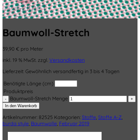
Baumwoll-Stretch
39,90
€
pro Meter
inkl. 19 % MwSt.
zzgl.
Versandkosten
Lieferzeit:
Gewöhnlich versandfertig in 3 bis 4 Tagen
Benötigte Länge (cm)
Produktpreis
Baumwoll-Stretch Menge
In den Warenkorb
Artikelnummer:
82525
Kategorien:
Stoffe
,
Stoffe A-Z
,
burda style
,
Baumwolle
,
Februar 2019