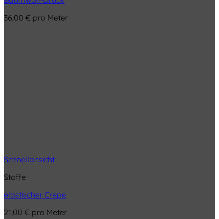
36,00
€
pro Meter
Schnellansicht
Stoffe
elastischer Crepe
21,00
€
pro Meter