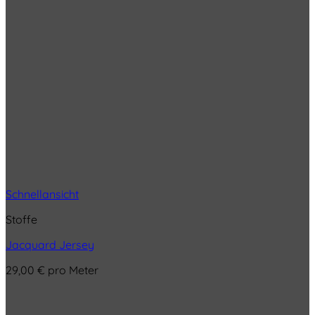
Schnellansicht
Stoffe
Jacquard Jersey
29,00
€
pro Meter