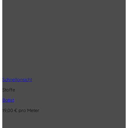
Schnellansicht
Stoffe
Batist
19,00
€
pro Meter