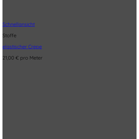
Schnellansicht
Stoffe
elastischer Crepe
21,00
€
pro Meter