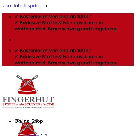
Zum Inhalt springen
✓ Kostenloser Versand ab 100 €*
✓ Exklusive Stoffe & Nähmaschinen in
Wolfenbüttel, Braunschweig und Umgebung
✓ Kostenloser Versand ab 100 €*
✓ Exklusive Stoffe & Nähmaschinen in
Wolfenbüttel, Braunschweig und Umgebung
Online-Shop
Stoffe A-Z