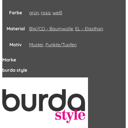
Farbe
grün
,
rosa
,
weiß
Material
BW/CO – Baumwolle
,
EL – Elasthan
Motiv
Muster
,
Punkte/Tupfen
Marke
burda style