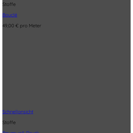
Stoffe
Bouclé
49,00
€
pro Meter
Schnellansicht
Stoffe
Baumwoll-Druck