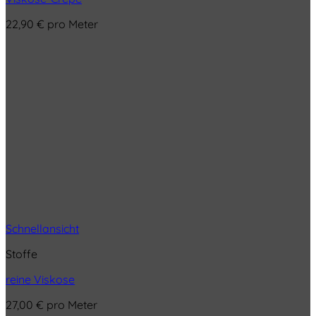
22,90
€
pro Meter
Schnellansicht
Stoffe
reine Viskose
27,00
€
pro Meter