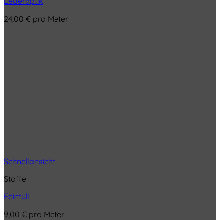
Lederoptik
24,00
€
pro Meter
Schnellansicht
Stoffe
Feintüll
9,00
€
pro Meter