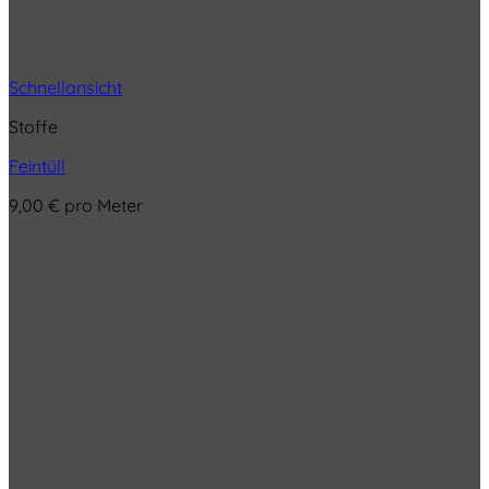
Schnellansicht
Stoffe
Feintüll
9,00
€
pro Meter