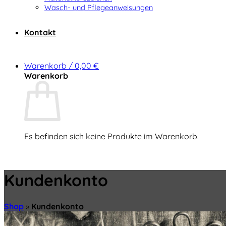
Wasch- und Pflegeanweisungen
Kontakt
Warenkorb /
0,00
€
Warenkorb
Es befinden sich keine Produkte im Warenkorb.
Zurück zum Shop
Kundenkonto
Shop
»
Kundenkonto