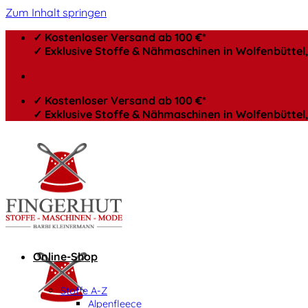
Zum Inhalt springen
✓ Kostenloser Versand ab 100 €*
✓ Exklusive Stoffe & Nähmaschinen in Wolfenbütte
✓ Kostenloser Versand ab 100 €*
✓ Exklusive Stoffe & Nähmaschinen in Wolfenbütte
Online-Shop
Stoffe A-Z
Alpenfleece