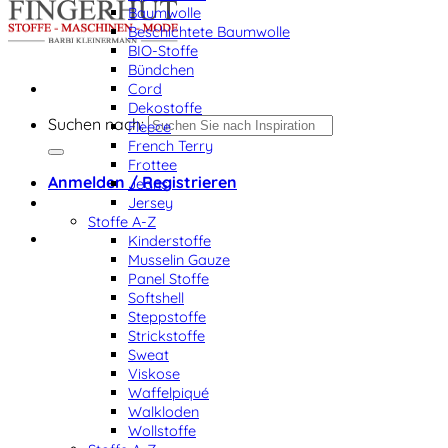
Baumwolle
Beschichtete Baumwolle
BIO-Stoffe
Bündchen
Cord
Dekostoffe
Suchen nach:
Fleece
French Terry
Frottee
Anmelden / Registrieren
Jeans
Jersey
Stoffe A-Z
Kinderstoffe
Musselin Gauze
Panel Stoffe
Softshell
Steppstoffe
Strickstoffe
Sweat
Viskose
Waffelpiqué
Walkloden
Wollstoffe