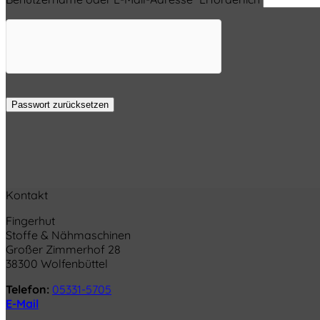
Passwort zurücksetzen
Kontakt
Fingerhut
Stoffe & Nähmaschinen
Großer Zimmerhof 28
38300 Wolfenbüttel
Telefon:
05331-5705
E-Mail