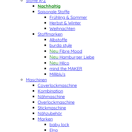
Stoffe A-Z
Nachhaltig
Saisonale Stoffe
Frühling & Sommer
Herbst & Winter
Weihnachten
Stoffmarken
Albstoffe
burda style
Fibre Mood
Hamburger Liebe
Hilco
mind the MAKER
Milliblu’s
Maschinen
Coverlockmaschine
Kombination
Nähmaschine
Overlockmaschine
Stickmaschine
Nähzubehör
Marken
baby lock
Elna