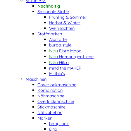
Stoffe A-Z
Nachhaltig
Saisonale Stoffe
Frühling & Sommer
Herbst & Winter
Weihnachten
Stoffmarken
Albstoffe
burda style
Fibre Mood
Hamburger Liebe
Hilco
mind the MAKER
Milliblu’s
Maschinen
Coverlockmaschine
Kombination
Nähmaschine
Overlockmaschine
Stickmaschine
Nähzubehör
Marken
baby lock
Elna