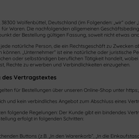
38300 Wolfenbüttel, Deutschland (im Folgenden: „wir“ oder „
p für Waren. Die nachfolgenden allgemeinen Geschäftsbeding
punkt der Bestellung gültigen Fassung, soweit nicht etwas an
 jede natürliche Person, die ein Rechtsgeschäft zu Zwecken a
 können. „Unternehmer“ ist eine natürliche oder juristische P
chen oder selbständigen beruflichen Tätigkeit handelt, wobei
 ist, Rechte zu erwerben und Verbindlichkeiten einzugehen.
 des Vertragstextes
lten für Bestellungen über unseren Online-Shop unter https:
lich und kein verbindliches Angebot zum Abschluss eines Vert
elten folgende Regelungen: Der Kunde gibt ein bindendes Ver
ellung erfolgt in folgenden Schritten:
enden Buttons (z.B. „In den Warenkorb“, „In die Einkaufstasch