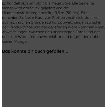
Es handelt sich um Stoff als Meterware. Die bestellte
Menge wird am Stück geliefert und die
Mindestbestellmenge beträgt 0,5 m (50 cm). Bitte
beachten Sie beim Kauf von Stoffen zusätzlich, dass es
aus technischen Gründen zu Farbabweichungen zwischen
den Produktfotos und der gelieferten Ware kommen kann.
Abweichungen zwischen den angezeigten Fotos und der
bestellte Ware sind unvermeidbar und begründen daher
keinen Mangel.
Das könnte dir auch gefallen …