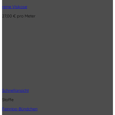
reine Viskose
27,00
€
pro Meter
Schnellansicht
Stoffe
Feinripp-Bündchen