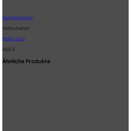
Schnellansicht
Nähzubehör
Rolle Garn
4,60
€
Ähnliche Produkte