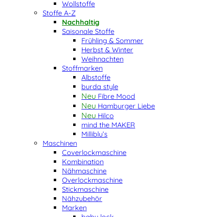
Wollstoffe
Stoffe A-Z
Nachhaltig
Saisonale Stoffe
Frühling & Sommer
Herbst & Winter
Weihnachten
Stoffmarken
Albstoffe
burda style
Fibre Mood
Hamburger Liebe
Hilco
mind the MAKER
Milliblu’s
Maschinen
Coverlockmaschine
Kombination
Nähmaschine
Overlockmaschine
Stickmaschine
Nähzubehör
Marken
baby lock