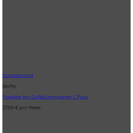
Schnellansicht
Stoffe
Popeline fein Duftblumengarten C.Pauli
27,00
€
pro Meter