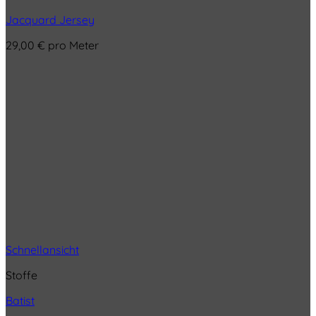
Jacquard Jersey
29,00
€
pro Meter
Schnellansicht
Stoffe
Batist