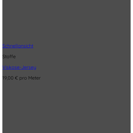
Schnellansicht
Stoffe
Viskose-Jersey
19,00
€
pro Meter