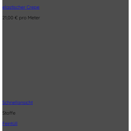
elastischer Crepe
21,00
€
pro Meter
Schnellansicht
Stoffe
Feintüll