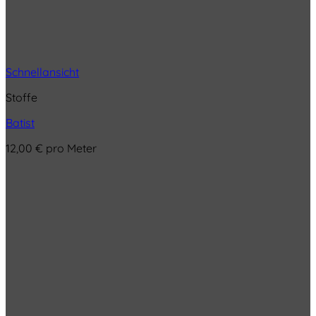
Schnellansicht
Stoffe
Batist
12,00
€
pro Meter