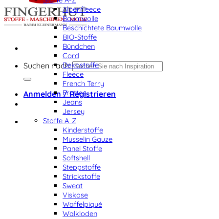
Alpenfleece
Baumwolle
Beschichtete Baumwolle
BIO-Stoffe
Bündchen
Cord
Dekostoffe
Suchen nach:
Fleece
French Terry
Frottee
Anmelden / Registrieren
Jeans
Jersey
Stoffe A-Z
Kinderstoffe
Musselin Gauze
Panel Stoffe
Softshell
Steppstoffe
Strickstoffe
Sweat
Viskose
Waffelpiqué
Walkloden