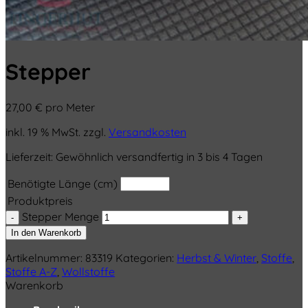
Stepper
27,00
€
pro Meter
inkl. 19 % MwSt.
zzgl.
Versandkosten
Lieferzeit:
Gewöhnlich versandfertig in 3 bis 4 Tagen
Benötigte Länge (cm)
Produktpreis
Stepper Menge
In den Warenkorb
Artikelnummer:
83319
Kategorien:
Herbst & Winter
,
Stoffe
,
Stoffe A-Z
,
Wollstoffe
Warenkorb