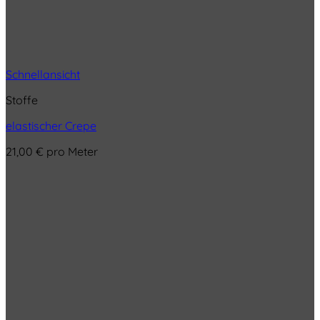
Schnellansicht
Stoffe
elastischer Crepe
21,00
€
pro Meter