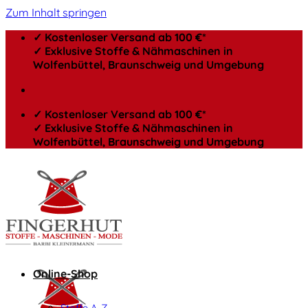
Zum Inhalt springen
✓ Kostenloser Versand ab 100 €*
✓ Exklusive Stoffe & Nähmaschinen in
Wolfenbüttel, Braunschweig und Umgebung
✓ Kostenloser Versand ab 100 €*
✓ Exklusive Stoffe & Nähmaschinen in
Wolfenbüttel, Braunschweig und Umgebung
Online-Shop
Stoffe A-Z