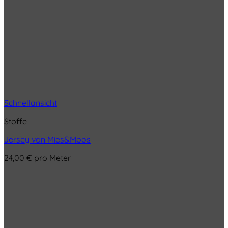
Schnellansicht
Stoffe
Jersey von Mies&Moos
24,00
€
pro Meter