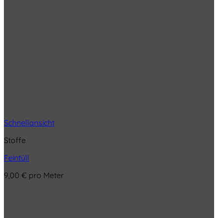
Schnellansicht
Stoffe
Feintüll
9,00
€
pro Meter