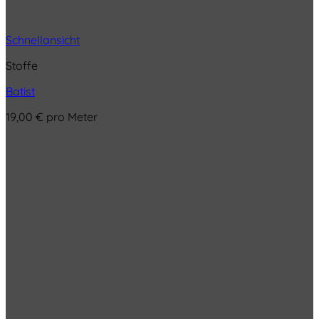
Schnellansicht
Stoffe
Batist
19,00
€
pro Meter