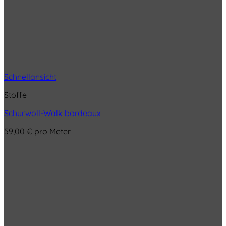
Schnellansicht
Stoffe
Schurwoll-Walk bordeaux
59,00
€
pro Meter