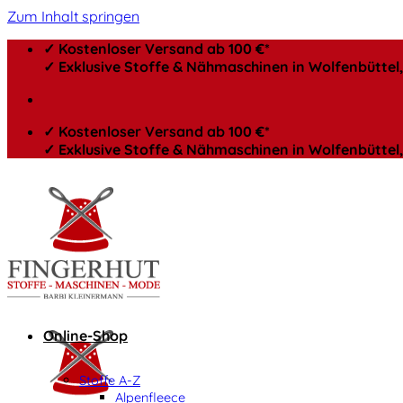
Zum Inhalt springen
✓ Kostenloser Versand ab 100 €*
✓ Exklusive Stoffe & Nähmaschinen in Wolfenbütte
✓ Kostenloser Versand ab 100 €*
✓ Exklusive Stoffe & Nähmaschinen in Wolfenbütte
Online-Shop
Stoffe A-Z
Alpenfleece