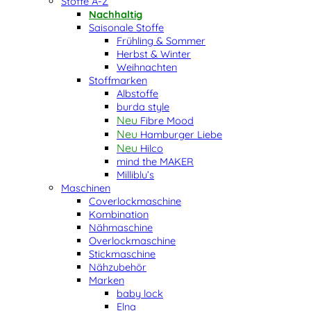
Stoffe A-Z
Nachhaltig
Saisonale Stoffe
Frühling & Sommer
Herbst & Winter
Weihnachten
Stoffmarken
Albstoffe
burda style
Fibre Mood
Hamburger Liebe
Hilco
mind the MAKER
Milliblu’s
Maschinen
Coverlockmaschine
Kombination
Nähmaschine
Overlockmaschine
Stickmaschine
Nähzubehör
Marken
baby lock
Elna