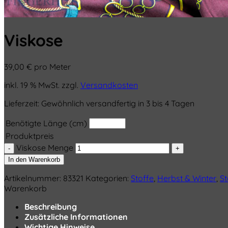
Viskose
39,00
€
pro Meter
inkl. 19 % MwSt.
zzgl.
Versandkosten
Lieferzeit:
Gewöhnlich versandfertig in 3 bis 4 Tagen
Benötigte Länge (cm)
Produktpreis
Viskose Menge
In den Warenkorb
Artikelnummer:
83321
Kategorien:
Stoffe
,
Herbst & Winter
,
St
Warenkorb
Beschreibung
Zusätzliche Informationen
Wichtige Hinweise