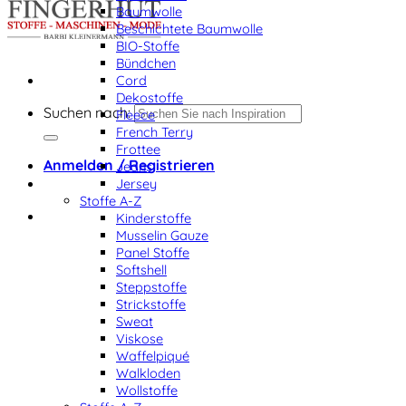
Baumwolle
Beschichtete Baumwolle
BIO-Stoffe
Bündchen
Cord
Dekostoffe
Suchen nach:
Fleece
French Terry
Frottee
Anmelden / Registrieren
Jeans
Jersey
Stoffe A-Z
Kinderstoffe
Musselin Gauze
Panel Stoffe
Softshell
Steppstoffe
Strickstoffe
Sweat
Viskose
Waffelpiqué
Walkloden
Wollstoffe