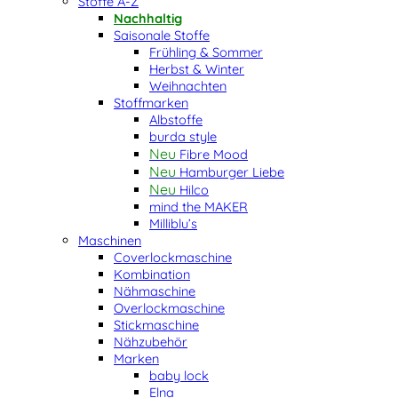
Stoffe A-Z
Nachhaltig
Saisonale Stoffe
Frühling & Sommer
Herbst & Winter
Weihnachten
Stoffmarken
Albstoffe
burda style
Fibre Mood
Hamburger Liebe
Hilco
mind the MAKER
Milliblu’s
Maschinen
Coverlockmaschine
Kombination
Nähmaschine
Overlockmaschine
Stickmaschine
Nähzubehör
Marken
baby lock
Elna