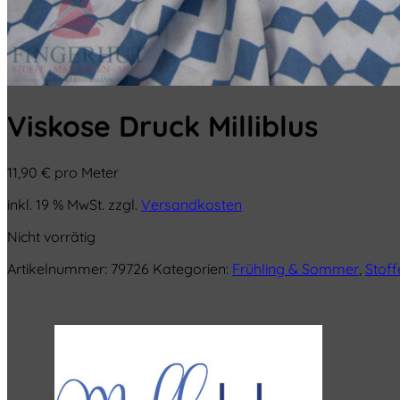
Viskose Druck Milliblus
11,90
€
pro Meter
inkl. 19 % MwSt.
zzgl.
Versandkosten
Nicht vorrätig
Artikelnummer:
79726
Kategorien:
Frühling & Sommer
,
Stoff