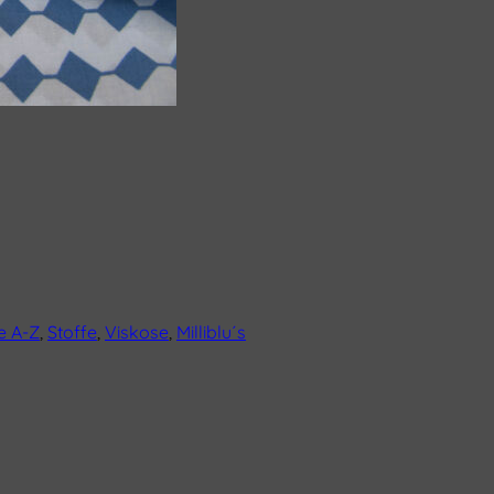
e A-Z
,
Stoffe
,
Viskose
,
Milliblu´s