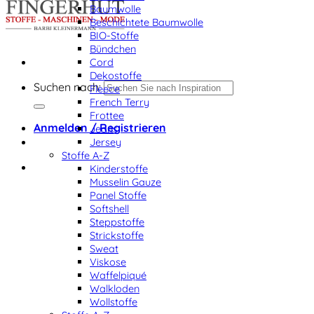
Baumwolle
Beschichtete Baumwolle
BIO-Stoffe
Bündchen
Cord
Dekostoffe
Suchen nach:
Fleece
French Terry
Frottee
Anmelden / Registrieren
Jeans
Jersey
Stoffe A-Z
Kinderstoffe
Musselin Gauze
Panel Stoffe
Softshell
Steppstoffe
Strickstoffe
Sweat
Viskose
Waffelpiqué
Walkloden
Wollstoffe