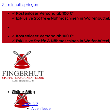
Zum Inhalt springen
✓ Kostenloser Versand ab 100 €*
✓ Exklusive Stoffe & Nähmaschinen in Wolfenbütte
✓ Kostenloser Versand ab 100 €*
✓ Exklusive Stoffe & Nähmaschinen in Wolfenbütte
Online-Shop
Stoffe A-Z
Alpenfleece