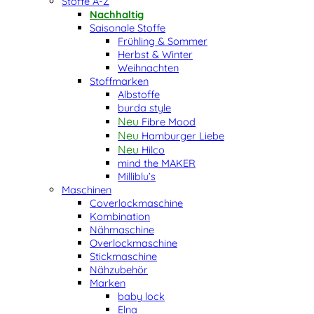
Stoffe A-Z
Nachhaltig
Saisonale Stoffe
Frühling & Sommer
Herbst & Winter
Weihnachten
Stoffmarken
Albstoffe
burda style
Fibre Mood
Hamburger Liebe
Hilco
mind the MAKER
Milliblu’s
Maschinen
Coverlockmaschine
Kombination
Nähmaschine
Overlockmaschine
Stickmaschine
Nähzubehör
Marken
baby lock
Elna