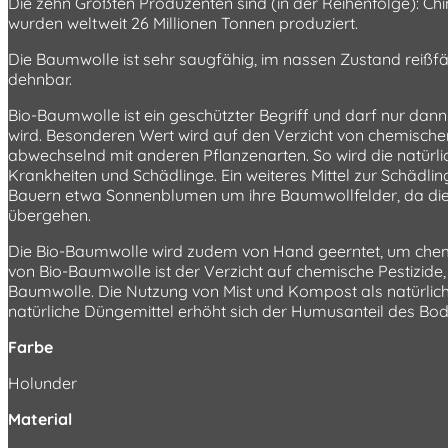
Die zehn Größten Produzenten sind (in der Reihenfolge): China
wurden weltweit 26 Millionen Tonnen produziert.
Die Baumwolle ist sehr saugfähig, im nassen Zustand reißfäh
dehnbar.
Bio-Baumwolle ist ein geschützter Begriff und darf nur d
wird. Besonderen Wert wird auf den Verzicht von chemische
abwechselnd mit anderen Pflanzenarten. So wird die natürlic
Krankheiten und Schädlinge. Ein weiteres Mittel zur Schädli
Bauern etwa Sonnenblumen um ihre Baumwollfelder, da dies
übergehen.
Die Bio-Baumwolle wird zudem von Hand geerntet, um chemis
von Bio-Baumwolle ist der Verzicht auf chemische Pestizide,
Baumwolle. Die Nutzung von Mist und Kompost als natürliche
natürliche Düngemittel erhöht sich der Humusanteil des B
Farbe
Holunder
Material