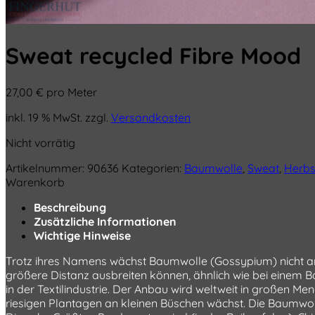
Sweat recycled Fibre Mood
27,00
€
pro Meter
inkl. 19 % MwSt.
zzgl.
Versandkosten
Nicht vorrätig
Artikelnummer:
90636
Kategorien:
Baumwolle
,
Sweat
,
Herbs
Warenkorb
Beschreibung
Zusätzliche Informationen
Wichtige Hinweise
Trotz ihres Namens wächst Baumwolle (Gossypium) nicht an
größere Distanz ausbreiten können, ähnlich wie bei einem Ba
in der Textilindustrie. Der Anbau wird weltweit in großen 
riesigen Plantagen an kleinen Büschen wächst. Die Baumwo