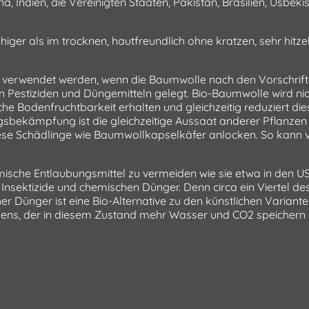
, Indien, die Vereinigten Staaten, Pakistan, Brasilien, Usbekis
iger als im trocknen, hautfreundlich ohne kratzen, sehr hitze
ann verwendet werden, wenn die Baumwolle nach den Vorschri
n Pestiziden und Düngemitteln gelegt. Bio-Baumwolle wird n
he Bodenfruchtbarkeit erhalten und gleichzeitig reduziert di
ngsbekämpfung ist die gleichzeitige Aussaat anderer Pflanzen
e Schädlinge wie Baumwollkapselkäfer anlocken. So kann ve
che Entlaubungsmittel zu vermeiden wie sie etwa in den USA
 Insektizide und chemischen Dünger. Denn circa ein Viertel de
r Dünger ist eine Bio-Alternative zu den künstlichen Varian
odens, der in diesem Zustand mehr Wasser und CO2 speichern