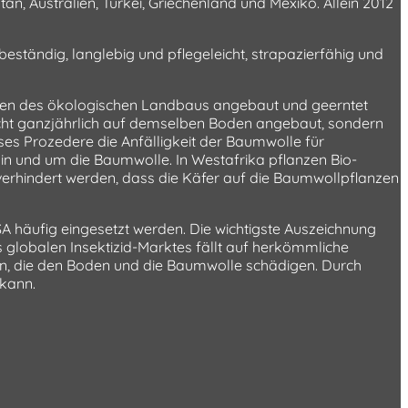
tan, Australien, Türkei, Griechenland und Mexiko. Allein 2012
beständig, langlebig und pflegeleicht, strapazierfähig und
ften des ökologischen Landbaus angebaut und geerntet
icht ganzjährlich auf demselben Boden angebaut, sondern
eses Prozedere die Anfälligkeit der Baumwolle für
 in und um die Baumwolle. In Westafrika pflanzen Bio-
rhindert werden, dass die Käfer auf die Baumwollpflanzen
 häufig eingesetzt werden. Die wichtigste Auszeichnung
s globalen Insektizid-Marktes fällt auf herkömmliche
ten, die den Boden und die Baumwolle schädigen. Durch
 kann.