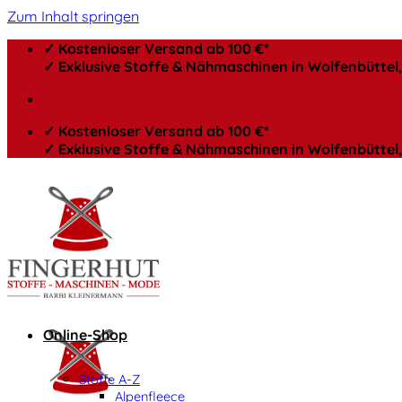
Zum Inhalt springen
✓ Kostenloser Versand ab 100 €*
✓ Exklusive Stoffe & Nähmaschinen in Wolfenbütte
✓ Kostenloser Versand ab 100 €*
✓ Exklusive Stoffe & Nähmaschinen in Wolfenbütte
Online-Shop
Stoffe A-Z
Alpenfleece