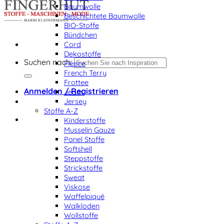
Baumwolle
Beschichtete Baumwolle
BIO-Stoffe
Bündchen
Cord
Dekostoffe
Suchen nach:
Fleece
French Terry
Frottee
Anmelden / Registrieren
Jeans
Jersey
Stoffe A-Z
Kinderstoffe
Musselin Gauze
Panel Stoffe
Softshell
Steppstoffe
Strickstoffe
Sweat
Viskose
Waffelpiqué
Walkloden
Wollstoffe