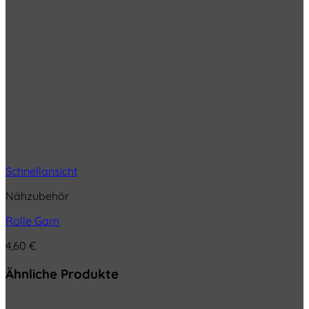
Schnellansicht
Nähzubehör
Rolle Garn
4,60
€
Ähnliche Produkte