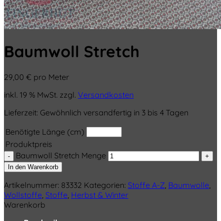
Baumwoll Stretch
29,00
€
pro Meter
inkl. 19 % MwSt.
zzgl.
Versandkosten
Lieferzeit:
Gewöhnlich versandfertig in 3 bis 4 Tagen
Benötigte Länge (cm)
Produktpreis
Baumwoll Stretch Menge
In den Warenkorb
Artikelnummer:
83332
Kategorien:
Stoffe A-Z
,
Baumwolle
,
Wollstoffe
,
Stoffe
,
Herbst & Winter
Warenkorb