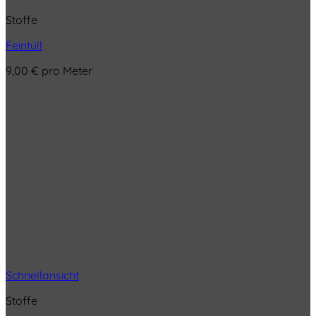
Stoffe
Feintüll
9,00
€
pro Meter
Schnellansicht
Stoffe