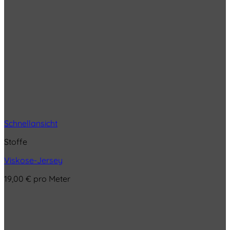
Schnellansicht
Stoffe
Viskose-Jersey
19,00
€
pro Meter