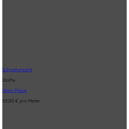
Schnellansicht
Stoffe
Shiny Plisse
59,00
€
pro Meter