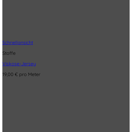
Schnellansicht
Stoffe
Viskose-Jersey
19,00
€
pro Meter