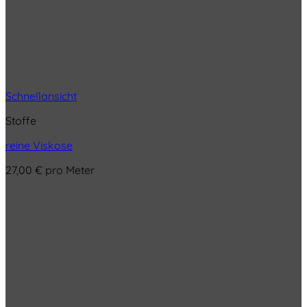
Schnellansicht
Stoffe
reine Viskose
27,00
€
pro Meter