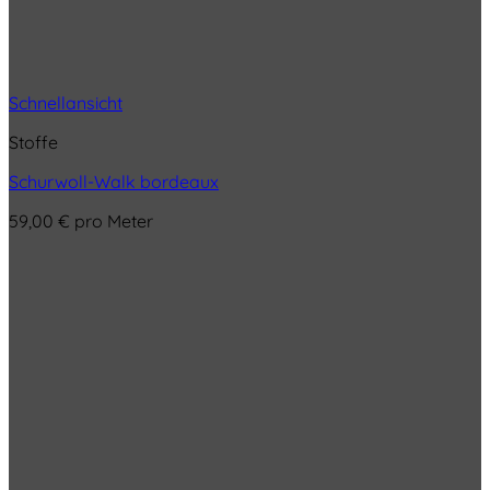
Schnellansicht
Stoffe
Schurwoll-Walk bordeaux
59,00
€
pro Meter