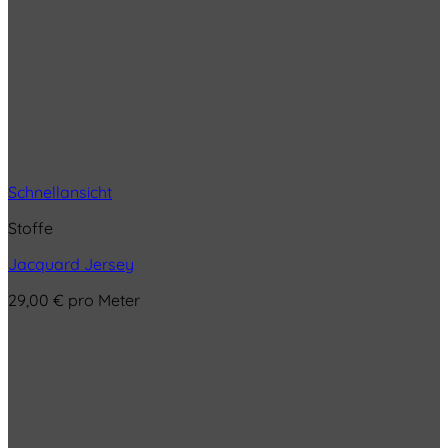
Schnellansicht
Stoffe
Jacquard Jersey
29,00
€
pro Meter