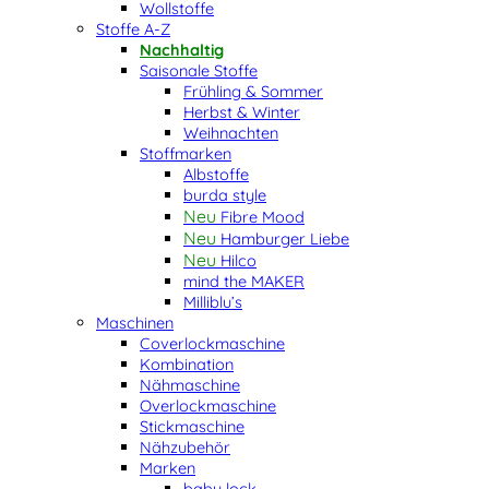
Wollstoffe
Stoffe A-Z
Nachhaltig
Saisonale Stoffe
Frühling & Sommer
Herbst & Winter
Weihnachten
Stoffmarken
Albstoffe
burda style
Fibre Mood
Hamburger Liebe
Hilco
mind the MAKER
Milliblu’s
Maschinen
Coverlockmaschine
Kombination
Nähmaschine
Overlockmaschine
Stickmaschine
Nähzubehör
Marken
baby lock