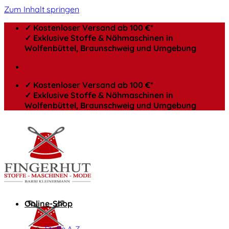
Zum Inhalt springen
✓ Kostenloser Versand ab 100 €*
✓ Exklusive Stoffe & Nähmaschinen in
Wolfenbüttel, Braunschweig und Umgebung
✓ Kostenloser Versand ab 100 €*
✓ Exklusive Stoffe & Nähmaschinen in
Wolfenbüttel, Braunschweig und Umgebung
Online-Shop
Stoffe A-Z