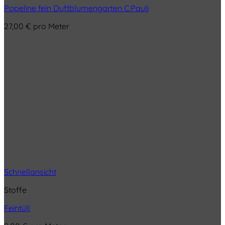
Popeline fein Duftblumengarten C.Pauli
27,00
€
pro Meter
Schnellansicht
Stoffe
Feintüll