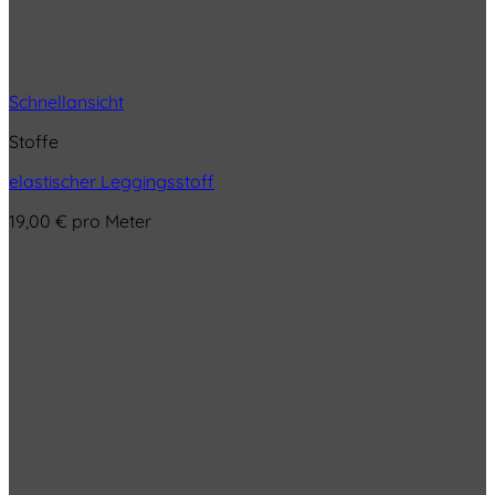
Schnellansicht
Stoffe
elastischer Leggingsstoff
19,00
€
pro Meter