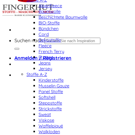
Alpenfleece
Baumwolle
Beschichtete Baumwolle
BIO-Stoffe
Bündchen
Cord
Dekostoffe
Suchen nach:
Fleece
French Terry
Frottee
Anmelden / Registrieren
Jeans
Jersey
Stoffe A-Z
Kinderstoffe
Musselin Gauze
Panel Stoffe
Softshell
Steppstoffe
Strickstoffe
Sweat
Viskose
Waffelpiqué
Walkloden