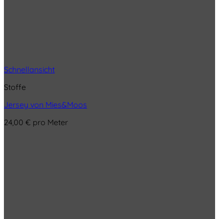
Schnellansicht
Stoffe
Jersey von Mies&Moos
24,00
€
pro Meter