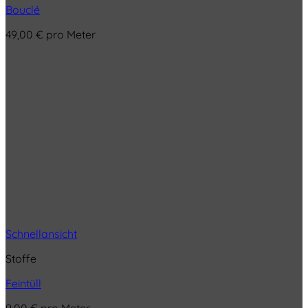
Bouclé
49,00
€
pro Meter
Schnellansicht
Stoffe
Feintüll
9,00
€
pro Meter