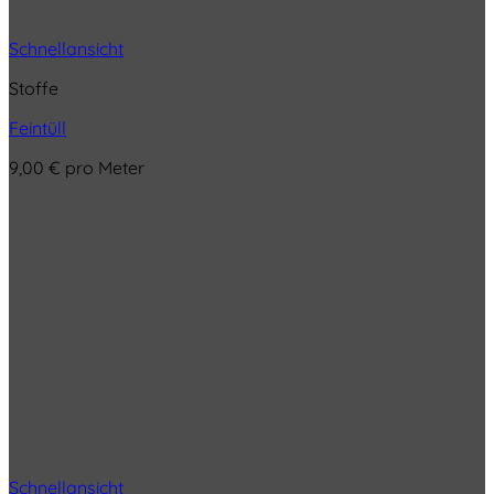
Schnellansicht
Stoffe
Feintüll
9,00
€
pro Meter
Schnellansicht