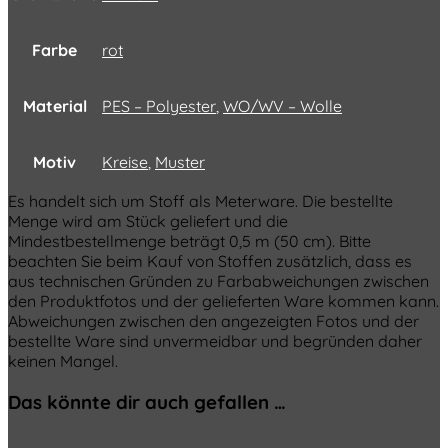
Farbe
rot
Material
PES – Polyester
,
WO/WV – Wolle
Motiv
Kreise
,
Muster
Es handelt sich um Stoff als Meterware. Die bestellte
Menge wird am Stück geliefert und die
Mindestbestellmenge beträgt 0,5 m (50 cm). Bitte
beachten Sie beim Kauf von Stoffen zusätzlich, dass es
aus technischen Gründen zu Farbabweichungen zwischen
den Produktfotos und der gelieferten Ware kommen kann.
Abweichungen zwischen den angezeigten Fotos und der
bestellte Ware sind unvermeidbar und begründen daher
keinen Mangel.
Das könnte dir auch gefallen …