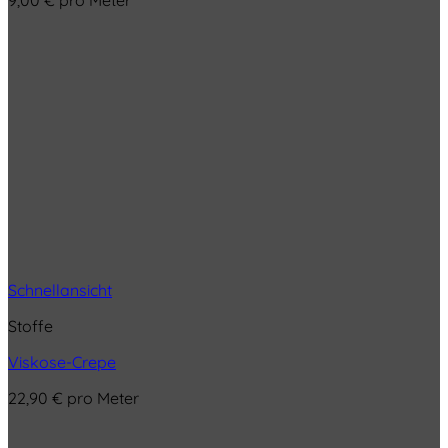
Schnellansicht
Stoffe
Viskose-Crepe
22,90
€
pro Meter