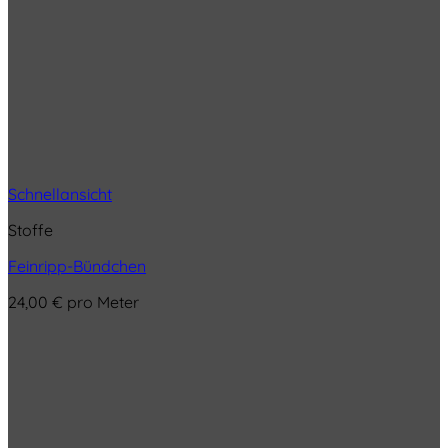
Schnellansicht
Stoffe
Feinripp-Bündchen
24,00
€
pro Meter