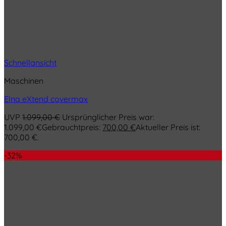
Schnellansicht
Maschinen
Elna eXtend covermax
UVP
1.099,00
€
Ursprünglicher Preis war:
1.099,00 €
Gebrauchtpreis:
700,00
€
Aktueller Preis ist:
700,00 €.
-32%