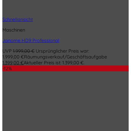
Schnellansicht
Maschinen
Janome HD9 Professional
UVP
1.999,00
€
Ursprünglicher Preis war:
1.999,00 €
Räumungsverkauf/Geschäftsaufgabe
1.399,00
€
Aktueller Preis ist: 1.399,00 €.
-12%