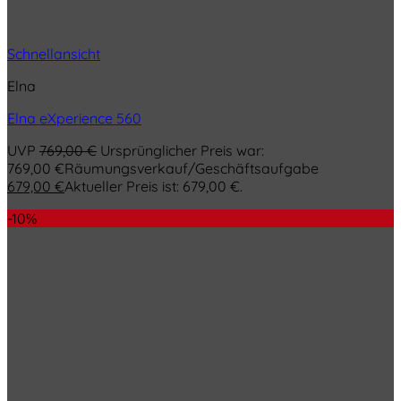
Schnellansicht
Elna
Elna eXperience 560
UVP
769,00
€
Ursprünglicher Preis war:
769,00 €
Räumungsverkauf/Geschäftsaufgabe
679,00
€
Aktueller Preis ist: 679,00 €.
-10%