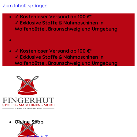
Zum Inhalt springen
✓ Kostenloser Versand ab 100 €*
✓ Exklusive Stoffe & Nähmaschinen in
Wolfenbüttel, Braunschweig und Umgebung
✓ Kostenloser Versand ab 100 €*
✓ Exklusive Stoffe & Nähmaschinen in
Wolfenbüttel, Braunschweig und Umgebung
Online-Shop
Stoffe A-Z