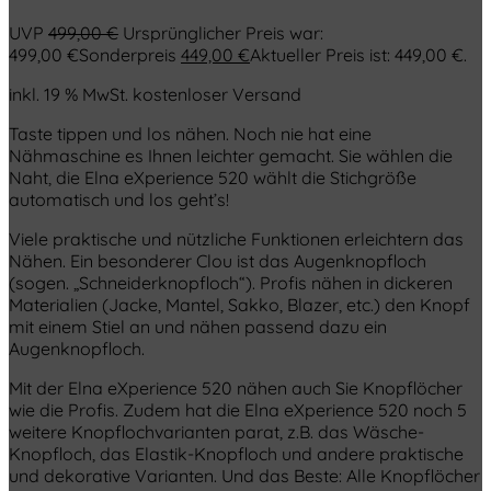
UVP
499,00
€
Ursprünglicher Preis war:
499,00 €
Sonderpreis
449,00
€
Aktueller Preis ist: 449,00 €.
inkl. 19 % MwSt.
kostenloser Versand
Taste tippen und los nähen. Noch nie hat eine
Nähmaschine es Ihnen leichter gemacht. Sie wählen die
Naht, die Elna eXperience 520 wählt die Stichgröße
automatisch und los geht’s!
Viele praktische und nützliche Funktionen erleichtern das
Nähen. Ein besonderer Clou ist das Augenknopfloch
(sogen. „Schneiderknopfloch“). Profis nähen in dickeren
Materialien (Jacke, Mantel, Sakko, Blazer, etc.) den Knopf
mit einem Stiel an und nähen passend dazu ein
Augenknopfloch.
Mit der Elna eXperience 520 nähen auch Sie Knopflöcher
wie die Profis. Zudem hat die Elna eXperience 520 noch 5
weitere Knopflochvarianten parat, z.B. das Wäsche-
Knopfloch, das Elastik-Knopfloch und andere praktische
und dekorative Varianten. Und das Beste: Alle Knopflöcher