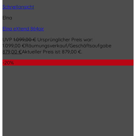
Schnellansicht
Elna
Elna eXtend 864air
UVP
1.099,00
€
Ursprünglicher Preis war:
1.099,00 €
Räumungsverkauf/Geschäftsaufgabe
879,00
€
Aktueller Preis ist: 879,00 €.
-20%