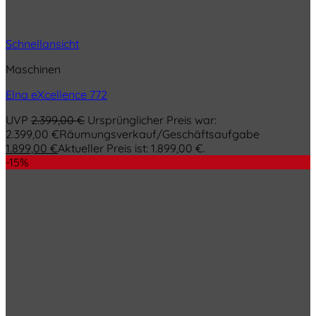
Schnellansicht
Maschinen
Elna eXcellence 772
UVP
2.399,00
€
Ursprünglicher Preis war:
2.399,00 €
Räumungsverkauf/Geschäftsaufgabe
1.899,00
€
Aktueller Preis ist: 1.899,00 €.
-15%