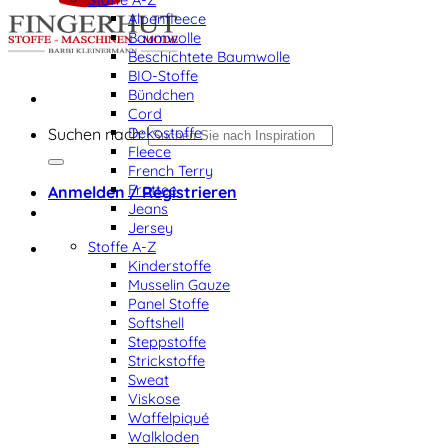
Alpenfleece
Baumwolle
Beschichtete Baumwolle
BIO-Stoffe
Bündchen
Cord
Dekostoffe
Suchen nach:
Fleece
French Terry
Frottee
Anmelden / Registrieren
Jeans
Jersey
Stoffe A-Z
Kinderstoffe
Musselin Gauze
Panel Stoffe
Softshell
Steppstoffe
Strickstoffe
Sweat
Viskose
Waffelpiqué
Walkloden