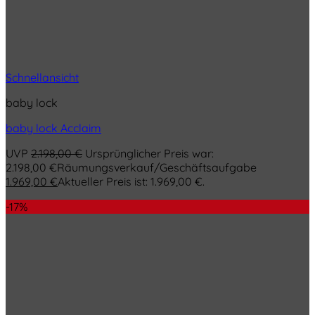
Schnellansicht
baby lock
baby lock Acclaim
UVP
2.198,00
€
Ursprünglicher Preis war:
2.198,00 €
Räumungsverkauf/Geschäftsaufgabe
1.969,00
€
Aktueller Preis ist: 1.969,00 €.
-17%