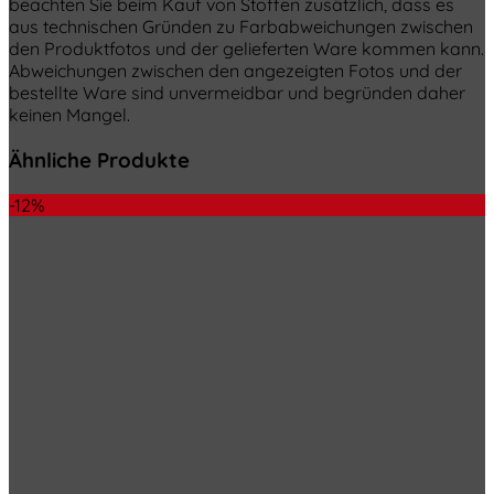
beachten Sie beim Kauf von Stoffen zusätzlich, dass es
aus technischen Gründen zu Farbabweichungen zwischen
den Produktfotos und der gelieferten Ware kommen kann.
Abweichungen zwischen den angezeigten Fotos und der
bestellte Ware sind unvermeidbar und begründen daher
keinen Mangel.
Ähnliche Produkte
-12%