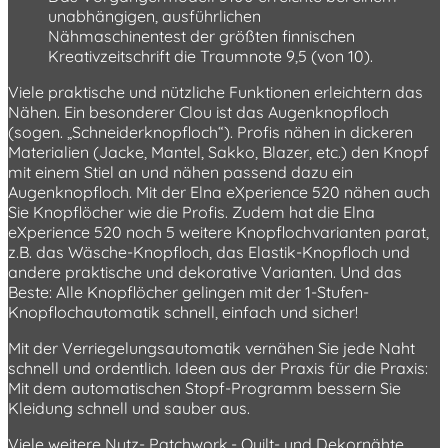
unabhängigen, ausführlichen
Nähmaschinentest der größten finnischen
Kreativzeitschrift die Traumnote 9,5 (von 10).
Viele praktische und nützliche Funktionen erleichtern das
Nähen. Ein besonderer Clou ist das Augenknopfloch
(sogen. „Schneiderknopfloch“). Profis nähen in dickeren
Materialien (Jacke, Mantel, Sakko, Blazer, etc.) den Knopf
mit einem Stiel an und nähen passend dazu ein
Augenknopfloch. Mit der Elna eXperience 520 nähen auch
Sie Knopflöcher wie die Profis. Zudem hat die Elna
eXperience 520 noch 5 weitere Knopflochvarianten parat,
z.B. das Wäsche-Knopfloch, das Elastik-Knopfloch und
andere praktische und dekorative Varianten. Und das
Beste: Alle Knopflöcher gelingen mit der 1-Stufen-
Knopflochautomatik schnell, einfach und sicher!
Mit der Verriegelungsautomatik vernähen Sie jede Naht
schnell und ordentlich. Ideen aus der Praxis für die Praxis:
Mit dem automatischen Stopf-Programm bessern Sie
Kleidung schnell und sauber aus.
Viele weitere Nutz- Patchwork,- Quilt- und Dekornähte