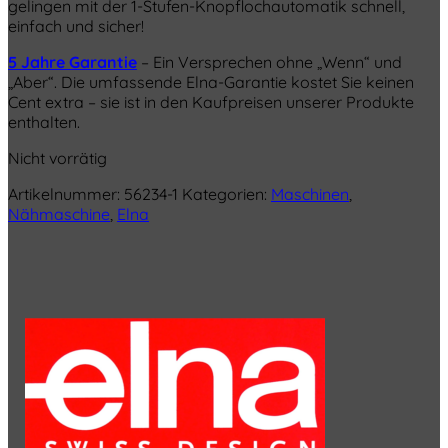
gelingen mit der 1-Stufen-Knopflochautomatik schnell,
einfach und sicher!
5 Jahre Garantie
– Ein Versprechen ohne „Wenn“ und
„Aber“. Die umfassende Elna-Garantie kostet Sie keinen
Cent extra – sie ist in den Kaufpreisen unserer Produkte
enthalten.
Nicht vorrätig
Artikelnummer:
56234-1
Kategorien:
Maschinen
,
Nähmaschine
,
Elna