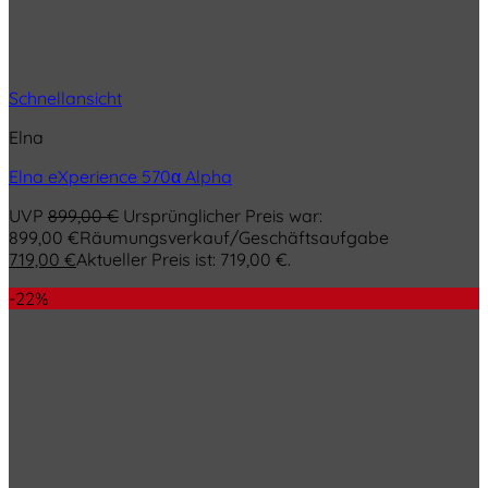
Schnellansicht
Elna
Elna eXperience 570α Alpha
UVP
899,00
€
Ursprünglicher Preis war:
899,00 €
Räumungsverkauf/Geschäftsaufgabe
719,00
€
Aktueller Preis ist: 719,00 €.
-22%