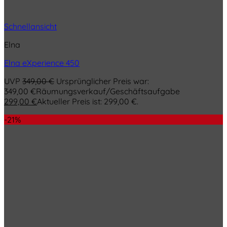
Schnellansicht
Elna
Elna eXperience 450
UVP
349,00
€
Ursprünglicher Preis war:
349,00 €
Räumungsverkauf/Geschäftsaufgabe
299,00
€
Aktueller Preis ist: 299,00 €.
-21%