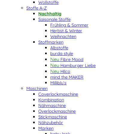
Wollstoffe
Stoffe A-Z
Nachhaltig
Saisonale Stoffe
Frühling & Sommer
Herbst & Winter
Weihnachten
Stoffmarken
Albstoffe
burda style
Fibre Mood
Hamburger Liebe
Hilco
mind the MAKER
Milliblu’s
Maschinen
Coverlockmaschine
Kombination
Nähmaschine
Overlockmaschine
Stickmaschine
Nähzubehör
Marken
baby lock