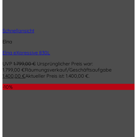
Schnellansicht
Elna
Elna eXpressive 830L
UVP
1.799,00
€
Ursprünglicher Preis war:
1.799,00 €
Räumungsverkauf/Geschäftsaufgabe
1.400,00
€
Aktueller Preis ist: 1.400,00 €.
-10%