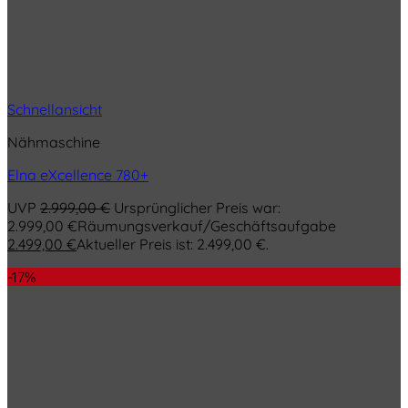
Schnellansicht
Nähmaschine
Elna eXcellence 780+
UVP
2.999,00
€
Ursprünglicher Preis war:
2.999,00 €
Räumungsverkauf/Geschäftsaufgabe
2.499,00
€
Aktueller Preis ist: 2.499,00 €.
-17%