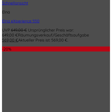
Schnellansicht
Elna
Elna eXperience 550
UVP
649,00
€
Ursprünglicher Preis war:
649,00 €
Räumungsverkauf/Geschäftsaufgabe
569,00
€
Aktueller Preis ist: 569,00 €.
-20%