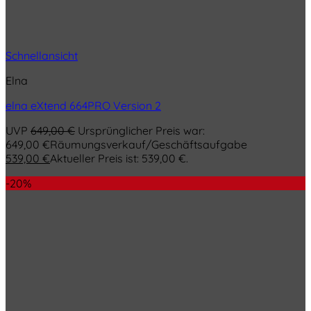
Schnellansicht
Elna
elna eXtend 664PRO Version 2
UVP
649,00
€
Ursprünglicher Preis war:
649,00 €
Räumungsverkauf/Geschäftsaufgabe
539,00
€
Aktueller Preis ist: 539,00 €.
-20%