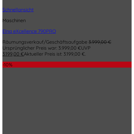
Schnellansicht
Maschinen
Elna eXcellence 790PRO
Räumungsverkauf/Geschäftsaufgabe
3.999,00
€
Ursprünglicher Preis war: 3.999,00 €
UVP
3.199,00
€
Aktueller Preis ist: 3.199,00 €.
-10%