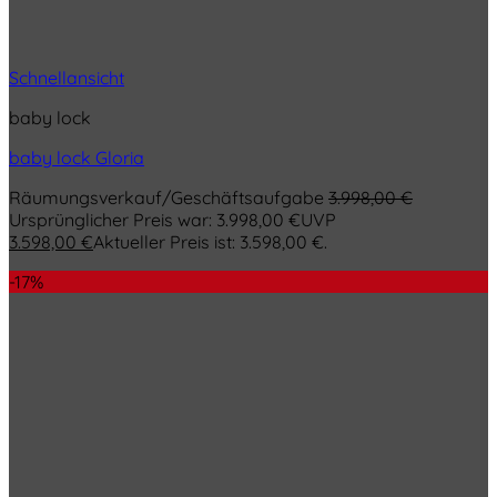
Schnellansicht
baby lock
baby lock Gloria
Räumungsverkauf/Geschäftsaufgabe
3.998,00
€
Ursprünglicher Preis war: 3.998,00 €
UVP
3.598,00
€
Aktueller Preis ist: 3.598,00 €.
-17%