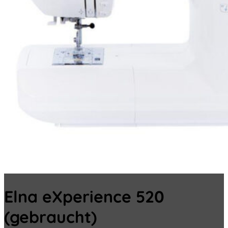
Elna eXperience 520
(gebraucht)