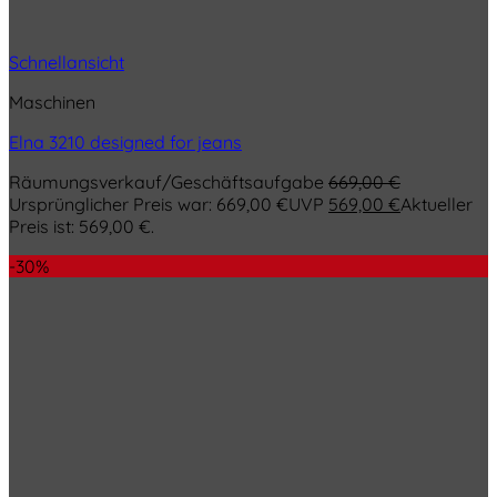
Schnellansicht
Maschinen
Elna 3210 designed for jeans
Räumungsverkauf/Geschäftsaufgabe
669,00
€
Ursprünglicher Preis war: 669,00 €
UVP
569,00
€
Aktueller
Preis ist: 569,00 €.
-30%