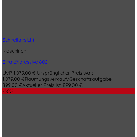
Schnellansicht
Maschinen
Elna eXpressive 802
UVP
1.079,00
€
Ursprünglicher Preis war:
1.079,00 €
Räumungsverkauf/Geschäftsaufgabe
899,00
€
Aktueller Preis ist: 899,00 €.
-36%