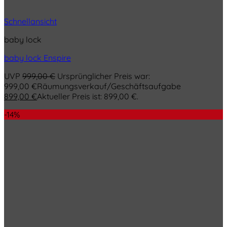
Schnellansicht
baby lock
baby lock Enspire
UVP
999,00
€
Ursprünglicher Preis war:
999,00 €
Räumungsverkauf/Geschäftsaufgabe
899,00
€
Aktueller Preis ist: 899,00 €.
-14%