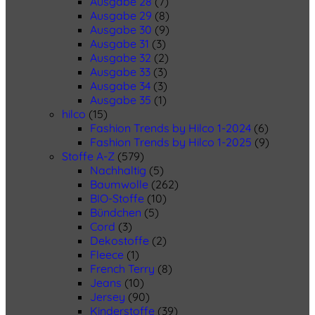
Ausgabe 28
(7)
Ausgabe 29
(8)
Ausgabe 30
(9)
Ausgabe 31
(3)
Ausgabe 32
(2)
Ausgabe 33
(3)
Ausgabe 34
(3)
Ausgabe 35
(1)
hilco
(15)
Fashion Trends by Hilco 1-2024
(6)
Fashion Trends by Hilco 1-2025
(9)
Stoffe A-Z
(579)
Nachhaltig
(5)
Baumwolle
(262)
BIO-Stoffe
(10)
Bündchen
(5)
Cord
(3)
Dekostoffe
(2)
Fleece
(1)
French Terry
(8)
Jeans
(10)
Jersey
(90)
Kinderstoffe
(39)