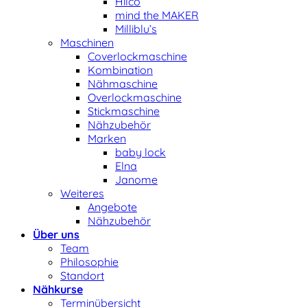
Hilco
mind the MAKER
Milliblu’s
Maschinen
Coverlockmaschine
Kombination
Nähmaschine
Overlockmaschine
Stickmaschine
Nähzubehör
Marken
baby lock
Elna
Janome
Weiteres
Angebote
Nähzubehör
Über uns
Team
Philosophie
Standort
Nähkurse
Terminübersicht