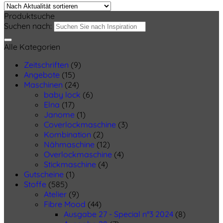
Produktsuche
Suchen nach:
Alle Kategorien
Zeitschriften
(9)
Angebote
(15)
Maschinen
(24)
baby lock
(6)
Elna
(17)
Janome
(1)
Coverlockmaschine
(3)
Kombination
(2)
Nähmaschine
(12)
Overlockmaschine
(4)
Stickmaschine
(4)
Gutscheine
(1)
Stoffe
(585)
Atelier
(9)
Fibre Mood
(44)
Ausgabe 27 - Special n°3 2024
(8)