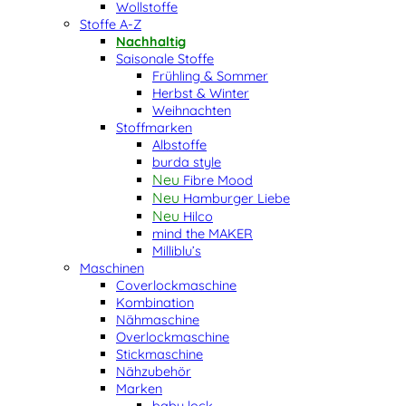
Wollstoffe
Stoffe A-Z
Nachhaltig
Saisonale Stoffe
Frühling & Sommer
Herbst & Winter
Weihnachten
Stoffmarken
Albstoffe
burda style
Fibre Mood
Hamburger Liebe
Hilco
mind the MAKER
Milliblu’s
Maschinen
Coverlockmaschine
Kombination
Nähmaschine
Overlockmaschine
Stickmaschine
Nähzubehör
Marken
baby lock