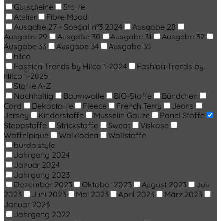
Gutscheine
Stoffe
Atelier
Fibre Mood
Ausgabe 27 - Special n°3 2024
Ausgabe 28
Ausgabe 29
Ausgabe 30
Ausgabe 31
Ausgabe 32
Ausgabe 33
Ausgabe 34
Ausgabe 35
hilco
Fashion Trends by Hilco 1-2024
Fashion Trends by
Hilco 1-2025
Stoffe A-Z
Nachhaltig
Baumwolle
BIO-Stoffe
Bündchen
Cord
Dekostoffe
Fleece
French Terry
Jeans
Jersey
Kinderstoffe
Musselin Gauze
Panel Stoffe
Steppstoffe
Strickstoffe
Sweat
Viskose
Waffelpiqué
Walkloden
Wollstoffe
burda style
Jahrgang 2024
Januar 2024
Jahrgang 2023
Dezember 2023
Oktober 2023
August 2023
Juli
2023
Juni 2023
Mai 2023
April 2023
März 2023
Januar 2023
Jahrgang 2022