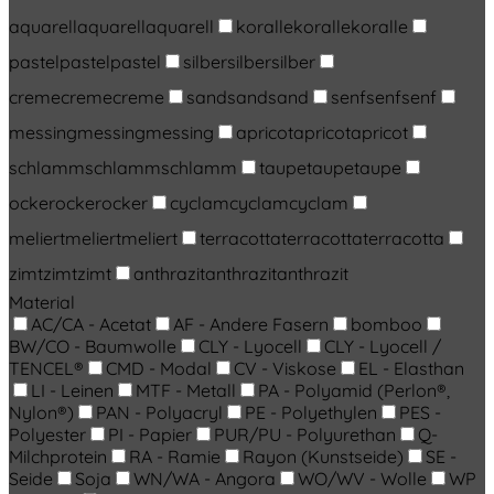
aquarell
aquarell
aquarell
koralle
koralle
koralle
pastel
pastel
pastel
silber
silber
silber
creme
creme
creme
sand
sand
sand
senf
senf
senf
messing
messing
messing
apricot
apricot
apricot
schlamm
schlamm
schlamm
taupe
taupe
taupe
ocker
ocker
ocker
cyclam
cyclam
cyclam
meliert
meliert
meliert
terracotta
terracotta
terracotta
zimt
zimt
zimt
anthrazit
anthrazit
anthrazit
Material
AC/CA - Acetat
AF - Andere Fasern
bomboo
BW/CO - Baumwolle
CLY - Lyocell
CLY - Lyocell /
TENCEL®
CMD - Modal
CV - Viskose
EL - Elasthan
LI - Leinen
MTF - Metall
PA - Polyamid (Perlon®,
Nylon®)
PAN - Polyacryl
PE - Polyethylen
PES -
Polyester
PI - Papier
PUR/PU - Polyurethan
Q-
Milchprotein
RA - Ramie
Rayon (Kunstseide)
SE -
Seide
Soja
WN/WA - Angora
WO/WV - Wolle
WP