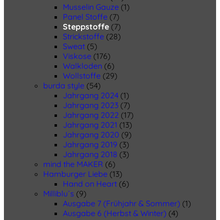
Musselin Gauze
(1)
Panel Stoffe
(7)
Steppstoffe
(7)
Strickstoffe
(28)
Sweat
(5)
Viskose
(176)
Walkloden
(6)
Wollstoffe
(29)
burda style
(54)
Jahrgang 2024
(1)
Jahrgang 2023
(7)
Jahrgang 2022
(17)
Jahrgang 2021
(13)
Jahrgang 2020
(9)
Jahrgang 2019
(3)
Jahrgang 2018
(3)
mind the MAKER
(6)
Hamburger Liebe
(13)
Hand on Heart
(6)
Milliblu´s
(9)
Ausgabe 7 (Frühjahr & Sommer)
(1)
Ausgabe 6 (Herbst & Winter)
(4)