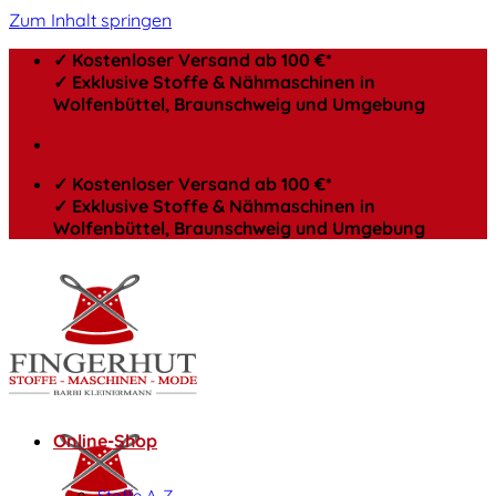
Zum Inhalt springen
✓ Kostenloser Versand ab 100 €*
✓ Exklusive Stoffe & Nähmaschinen in
Wolfenbüttel, Braunschweig und Umgebung
✓ Kostenloser Versand ab 100 €*
✓ Exklusive Stoffe & Nähmaschinen in
Wolfenbüttel, Braunschweig und Umgebung
Online-Shop
Stoffe A-Z