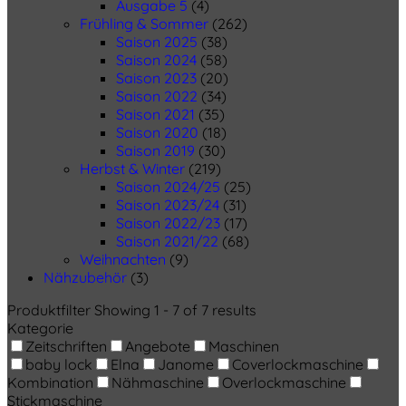
Ausgabe 5
(4)
Frühling & Sommer
(262)
Saison 2025
(38)
Saison 2024
(58)
Saison 2023
(20)
Saison 2022
(34)
Saison 2021
(35)
Saison 2020
(18)
Saison 2019
(30)
Herbst & Winter
(219)
Saison 2024/25
(25)
Saison 2023/24
(31)
Saison 2022/23
(17)
Saison 2021/22
(68)
Weihnachten
(9)
Nähzubehör
(3)
Produktfilter
Showing 1 - 7 of 7 results
Kategorie
Zeitschriften
Angebote
Maschinen
baby lock
Elna
Janome
Coverlockmaschine
Kombination
Nähmaschine
Overlockmaschine
Stickmaschine