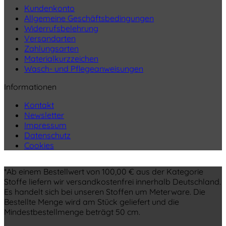
Kundenkonto
Allgemeine Geschäftsbedingungen
Widerrufsbelehrung
Versandarten
Zahlungsarten
Materialkurzzeichen
Wasch- und Pflegeanweisungen
Informationen
Kontakt
Newsletter
Impressum
Datenschutz
Cookies
*Ab einem Bestellwert von 100,00 € aus der Kategorie
Stoffe liefern wir versandkostenfrei innerhalb Deutschland.
Es handelt sich bei unseren Stoffen um Meterware. Die
Bestellte Menge wird am Stück geliefert und die
Mindestbestellmenge beträgt 50 cm.