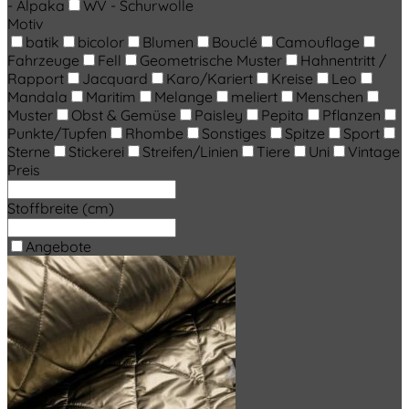
- Alpaka
WV - Schurwolle
Motiv
batik
bicolor
Blumen
Bouclé
Camouflage
Fahrzeuge
Fell
Geometrische Muster
Hahnentritt /
Rapport
Jacquard
Karo/Kariert
Kreise
Leo
Mandala
Maritim
Melange
meliert
Menschen
Muster
Obst & Gemüse
Paisley
Pepita
Pflanzen
Punkte/Tupfen
Rhombe
Sonstiges
Spitze
Sport
Sterne
Stickerei
Streifen/Linien
Tiere
Uni
Vintage
Preis
Stoffbreite (cm)
Angebote