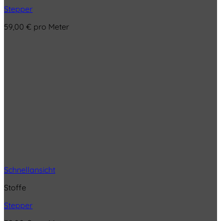
Stepper
59,00
€
pro Meter
Schnellansicht
Stoffe
Stepper