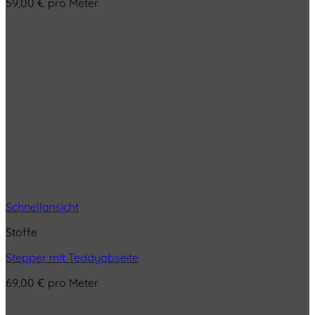
59,00
€
pro Meter
Schnellansicht
Stoffe
Stepper mit Teddyabseite
69,00
€
pro Meter