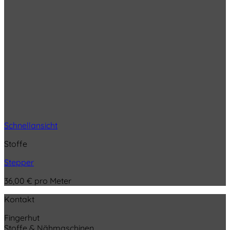
Schnellansicht
Stoffe
Stepper
36,00
€
pro Meter
Kontakt
Fingerhut
Stoffe & Nähmaschinen