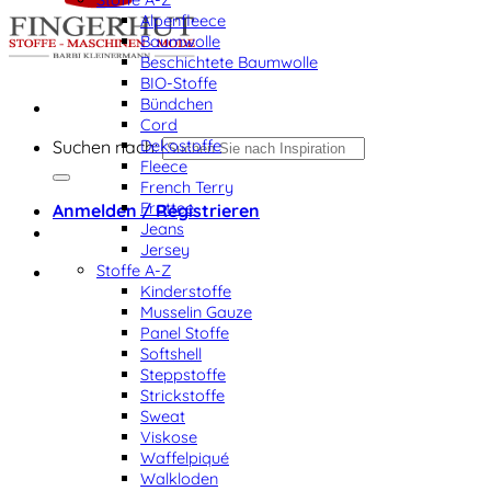
Alpenfleece
Baumwolle
Beschichtete Baumwolle
BIO-Stoffe
Bündchen
Cord
Dekostoffe
Suchen nach:
Fleece
French Terry
Frottee
Anmelden / Registrieren
Jeans
Jersey
Stoffe A-Z
Kinderstoffe
Musselin Gauze
Panel Stoffe
Softshell
Steppstoffe
Strickstoffe
Sweat
Viskose
Waffelpiqué
Walkloden