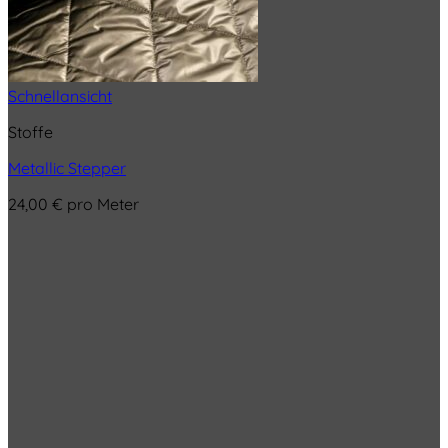
Schnellansicht
Stoffe
Metallic Stepper
24,00
€
pro Meter