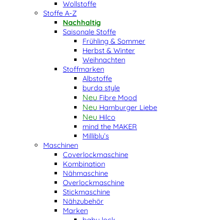
Wollstoffe
Stoffe A-Z
Nachhaltig
Saisonale Stoffe
Frühling & Sommer
Herbst & Winter
Weihnachten
Stoffmarken
Albstoffe
burda style
Fibre Mood
Hamburger Liebe
Hilco
mind the MAKER
Milliblu’s
Maschinen
Coverlockmaschine
Kombination
Nähmaschine
Overlockmaschine
Stickmaschine
Nähzubehör
Marken
baby lock