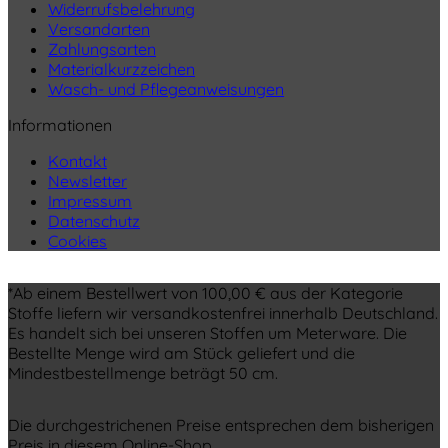
Widerrufsbelehrung
Versandarten
Zahlungsarten
Materialkurzzeichen
Wasch- und Pflegeanweisungen
Informationen
Kontakt
Newsletter
Impressum
Datenschutz
Cookies
*Ab einem Bestellwert von 100,00 € aus der Kategorie
Stoffe liefern wir versandkostenfrei innerhalb Deutschland.
Es handelt sich bei unseren Stoffen um Meterware. Die
Bestellte Menge wird am Stück geliefert und die
Mindestbestellmenge beträgt 50 cm.
Die durchgestrichenen Preise entsprechen dem bisherigen
Preis in diesem Online-Shop.