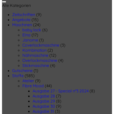
Alle Kategorien
Zeitschriften
(9)
Angebote
(15)
Maschinen
(24)
baby lock
(6)
Elna
(17)
Janome
(1)
Coverlockmaschine
(3)
Kombination
(2)
Nähmaschine
(12)
Overlockmaschine
(4)
Stickmaschine
(4)
Gutscheine
(1)
Stoffe
(585)
Atelier
(9)
Fibre Mood
(44)
Ausgabe 27 - Special n°3 2024
(8)
Ausgabe 28
(7)
Ausgabe 29
(8)
Ausgabe 30
(9)
Ausgabe 31
(3)