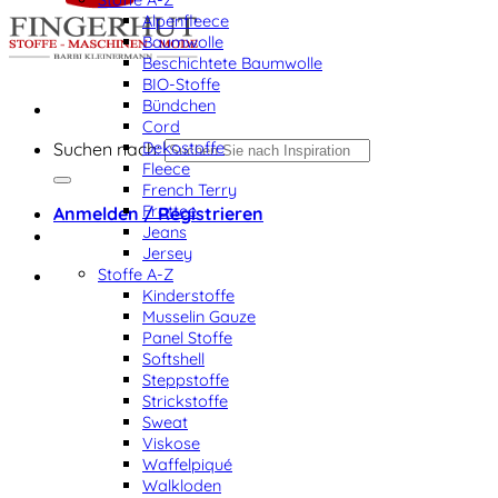
Alpenfleece
Baumwolle
Beschichtete Baumwolle
BIO-Stoffe
Bündchen
Cord
Dekostoffe
Suchen nach:
Fleece
French Terry
Frottee
Anmelden / Registrieren
Jeans
Jersey
Stoffe A-Z
Kinderstoffe
Musselin Gauze
Panel Stoffe
Softshell
Steppstoffe
Strickstoffe
Sweat
Viskose
Waffelpiqué
Walkloden