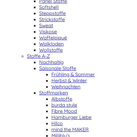
Panel Stoffe
Softshell
Steppstoffe
Strickstoffe
Sweat
Viskose
Waffelpiqué
Walkloden
Wollstoffe
Stoffe A-Z
Nachhaltig
Saisonale Stoffe
Frühling & Sommer
Herbst & Winter
Weihnachten
Stoffmarken
Albstoffe
burda style
Fibre Mood
Hamburger Liebe
Hilco
mind the MAKER
Milliblu’s