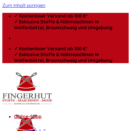
Zum Inhalt springen
✓ Kostenloser Versand ab 100 €*
✓ Exklusive Stoffe & Nähmaschinen in
Wolfenbüttel, Braunschweig und Umgebung
✓ Kostenloser Versand ab 100 €*
✓ Exklusive Stoffe & Nähmaschinen in
Wolfenbüttel, Braunschweig und Umgebung
Online-Shop
Stoffe A-Z