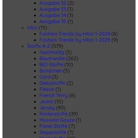
Ausgabe 32
(2)
Ausgabe 33
(3)
Ausgabe 34
(3)
Ausgabe 35
(1)
hilco
(15)
Fashion Trends by Hilco 1-2024
(6)
Fashion Trends by Hilco 1-2025
(9)
Stoffe A-Z
(579)
Nachhaltig
(5)
Baumwolle
(262)
BIO-Stoffe
(10)
Bündchen
(5)
Cord
(3)
Dekostoffe
(2)
Fleece
(1)
French Terry
(8)
Jeans
(10)
Jersey
(90)
Kinderstoffe
(39)
Musselin Gauze
(1)
Panel Stoffe
(7)
Steppstoffe
(7)