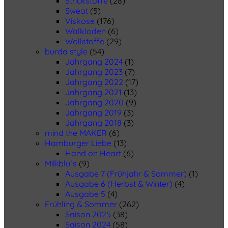
Strickstoffe
(28)
Sweat
(5)
Viskose
(176)
Walkloden
(6)
Wollstoffe
(29)
burda style
(54)
Jahrgang 2024
(1)
Jahrgang 2023
(7)
Jahrgang 2022
(17)
Jahrgang 2021
(13)
Jahrgang 2020
(9)
Jahrgang 2019
(3)
Jahrgang 2018
(3)
mind the MAKER
(6)
Hamburger Liebe
(13)
Hand on Heart
(6)
Milliblu´s
(9)
Ausgabe 7 (Frühjahr & Sommer)
(1)
Ausgabe 6 (Herbst & Winter)
(4)
Ausgabe 5
(4)
Frühling & Sommer
(262)
Saison 2025
(38)
Saison 2024
(58)