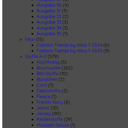
Ausgabe 30
(9)
Ausgabe 31
(3)
Ausgabe 32
(2)
Ausgabe 33
(3)
Ausgabe 34
(3)
Ausgabe 35
(1)
hilco
(15)
Fashion Trends by Hilco 1-2024
(6)
Fashion Trends by Hilco 1-2025
(9)
Stoffe A-Z
(579)
Nachhaltig
(5)
Baumwolle
(262)
BIO-Stoffe
(10)
Bündchen
(5)
Cord
(3)
Dekostoffe
(2)
Fleece
(1)
French Terry
(8)
Jeans
(10)
Jersey
(90)
Kinderstoffe
(39)
Musselin Gauze
(1)