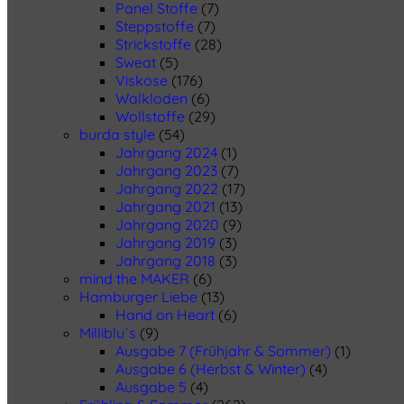
Panel Stoffe
(7)
Steppstoffe
(7)
Strickstoffe
(28)
Sweat
(5)
Viskose
(176)
Walkloden
(6)
Wollstoffe
(29)
burda style
(54)
Jahrgang 2024
(1)
Jahrgang 2023
(7)
Jahrgang 2022
(17)
Jahrgang 2021
(13)
Jahrgang 2020
(9)
Jahrgang 2019
(3)
Jahrgang 2018
(3)
mind the MAKER
(6)
Hamburger Liebe
(13)
Hand on Heart
(6)
Milliblu´s
(9)
Ausgabe 7 (Frühjahr & Sommer)
(1)
Ausgabe 6 (Herbst & Winter)
(4)
Ausgabe 5
(4)