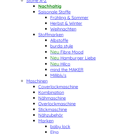
Stoffe A-Z
Nachhaltig
Saisonale Stoffe
Frühling & Sommer
Herbst & Winter
Weihnachten
Stoffmarken
Albstoffe
burda style
Fibre Mood
Hamburger Liebe
Hilco
mind the MAKER
Milliblu’s
Maschinen
Coverlockmaschine
Kombination
Nähmaschine
Overlockmaschine
Stickmaschine
Nähzubehör
Marken
baby lock
Elna