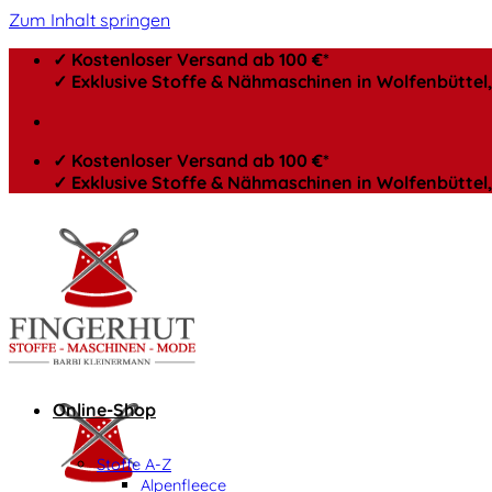
Zum Inhalt springen
✓ Kostenloser Versand ab 100 €*
✓ Exklusive Stoffe & Nähmaschinen in Wolfenbütte
✓ Kostenloser Versand ab 100 €*
✓ Exklusive Stoffe & Nähmaschinen in Wolfenbütte
Online-Shop
Stoffe A-Z
Alpenfleece