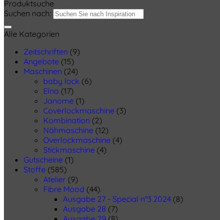
Produktsuche
Suchen nach:
Alle Kategorien
Zeitschriften
(9)
Angebote
(15)
Maschinen
(24)
baby lock
(6)
Elna
(17)
Janome
(1)
Coverlockmaschine
(3)
Kombination
(2)
Nähmaschine
(12)
Overlockmaschine
(4)
Stickmaschine
(4)
Gutscheine
(1)
Stoffe
(585)
Atelier
(9)
Fibre Mood
(44)
Ausgabe 27 - Special n°3 2024
(8)
Ausgabe 28
(7)
Ausgabe 29
(8)