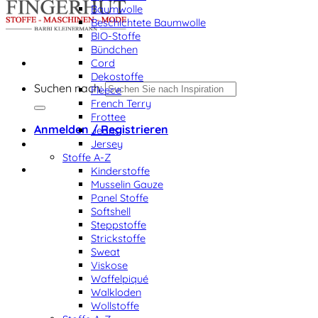
Baumwolle
Beschichtete Baumwolle
BIO-Stoffe
Bündchen
Cord
Dekostoffe
Suchen nach:
Fleece
French Terry
Frottee
Anmelden / Registrieren
Jeans
Jersey
Stoffe A-Z
Kinderstoffe
Musselin Gauze
Panel Stoffe
Softshell
Steppstoffe
Strickstoffe
Sweat
Viskose
Waffelpiqué
Walkloden
Wollstoffe