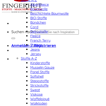
Alpenfleece
Baumwolle
Beschichtete Baumwolle
BIO-Stoffe
Bündchen
Cord
Dekostoffe
Suchen nach:
Fleece
French Terry
Frottee
Anmelden / Registrieren
Jeans
Jersey
Stoffe A-Z
Kinderstoffe
Musselin Gauze
Panel Stoffe
Softshell
Steppstoffe
Strickstoffe
Sweat
Viskose
Waffelpiqué
Walkloden