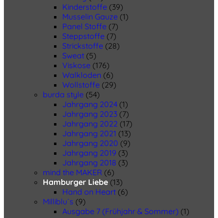
Kinderstoffe
(39)
Musselin Gauze
(1)
Panel Stoffe
(7)
Steppstoffe
(7)
Strickstoffe
(28)
Sweat
(5)
Viskose
(176)
Walkloden
(6)
Wollstoffe
(29)
burda style
(54)
Jahrgang 2024
(1)
Jahrgang 2023
(7)
Jahrgang 2022
(17)
Jahrgang 2021
(13)
Jahrgang 2020
(9)
Jahrgang 2019
(3)
Jahrgang 2018
(3)
mind the MAKER
(6)
Hamburger Liebe
(13)
Hand on Heart
(6)
Milliblu´s
(9)
Ausgabe 7 (Frühjahr & Sommer)
(1)