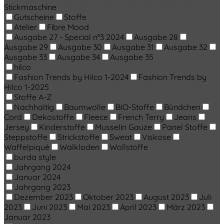
Stickmaschine
Gutscheine
Stoffe
Atelier
Fibre Mood
Ausgabe 27 - Special n°3 2024
Ausgabe 28
Ausgabe 29
Ausgabe 30
Ausgabe 31
Ausgabe 32
Ausgabe 33
Ausgabe 34
Ausgabe 35
hilco
Fashion Trends by Hilco 1-2024
Fashion Trends by
Hilco 1-2025
Stoffe A-Z
Nachhaltig
Baumwolle
BIO-Stoffe
Bündchen
Cord
Dekostoffe
Fleece
French Terry
Jeans
Jersey
Kinderstoffe
Musselin Gauze
Panel Stoffe
Steppstoffe
Strickstoffe
Sweat
Viskose
Waffelpiqué
Walkloden
Wollstoffe
burda style
Jahrgang 2024
Januar 2024
Jahrgang 2023
Dezember 2023
Oktober 2023
August 2023
Juli
2023
Juni 2023
Mai 2023
April 2023
März 2023
Januar 2023