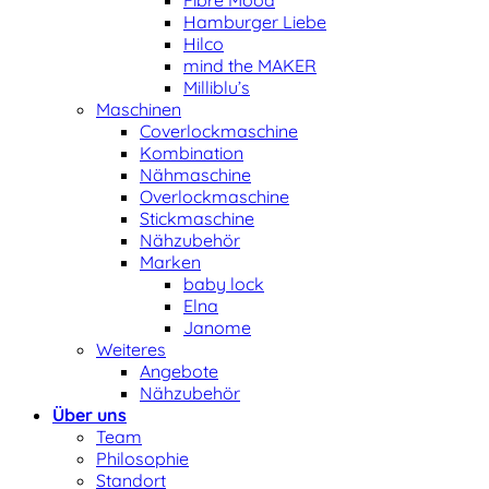
Fibre Mood
Hamburger Liebe
Hilco
mind the MAKER
Milliblu’s
Maschinen
Coverlockmaschine
Kombination
Nähmaschine
Overlockmaschine
Stickmaschine
Nähzubehör
Marken
baby lock
Elna
Janome
Weiteres
Angebote
Nähzubehör
Über uns
Team
Philosophie
Standort