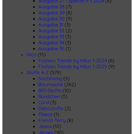
Ausgabe 27 - Special n°3 2024
(8)
Ausgabe 28
(7)
Ausgabe 29
(8)
Ausgabe 30
(9)
Ausgabe 31
(3)
Ausgabe 32
(2)
Ausgabe 33
(3)
Ausgabe 34
(3)
Ausgabe 35
(1)
hilco
(15)
Fashion Trends by Hilco 1-2024
(6)
Fashion Trends by Hilco 1-2025
(9)
Stoffe A-Z
(579)
Nachhaltig
(5)
Baumwolle
(262)
BIO-Stoffe
(10)
Bündchen
(5)
Cord
(3)
Dekostoffe
(2)
Fleece
(1)
French Terry
(8)
Jeans
(10)
Jersey
(90)