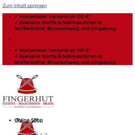
Zum Inhalt springen
✓ Kostenloser Versand ab 100 €*
✓ Exklusive Stoffe & Nähmaschinen in
Wolfenbüttel, Braunschweig und Umgebung
✓ Kostenloser Versand ab 100 €*
✓ Exklusive Stoffe & Nähmaschinen in
Wolfenbüttel, Braunschweig und Umgebung
Online-Shop
Stoffe A-Z