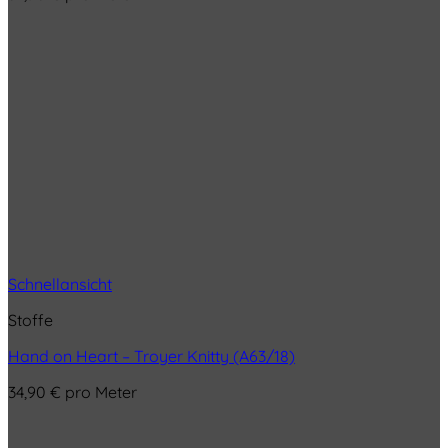
Schnellansicht
Stoffe
Hand on Heart – Troyer Knitty (A63/18)
34,90
€
pro Meter