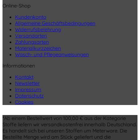
Online-Shop
Kundenkonto
Allgemeine Geschäftsbedingungen
Widerrufsbelehrung
Versandarten
Zahlungsarten
Materialkurzzeichen
Wasch- und Pflegeanweisungen
Informationen
Kontakt
Newsletter
Impressum
Datenschutz
Cookies
*Ab einem Bestellwert von 100,00 € aus der Kategorie
Stoffe liefern wir versandkostenfrei innerhalb Deutschland.
Es handelt sich bei unseren Stoffen um Meterware. Die
Bestellte Menge wird am Stück geliefert und die