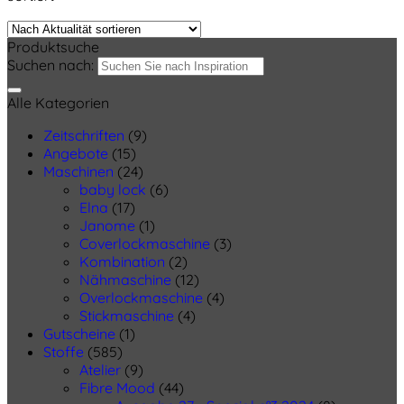
Produktsuche
Suchen nach:
Alle Kategorien
Zeitschriften
(9)
Angebote
(15)
Maschinen
(24)
baby lock
(6)
Elna
(17)
Janome
(1)
Coverlockmaschine
(3)
Kombination
(2)
Nähmaschine
(12)
Overlockmaschine
(4)
Stickmaschine
(4)
Gutscheine
(1)
Stoffe
(585)
Atelier
(9)
Fibre Mood
(44)