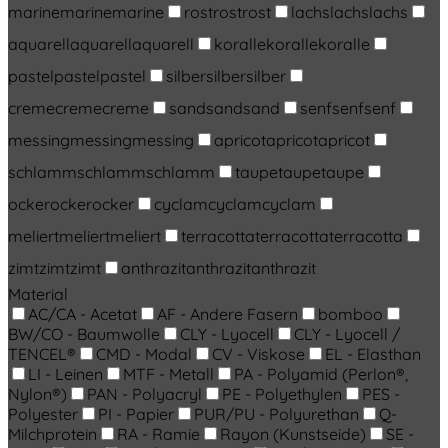
marine
marine
marine
rost
rost
rost
lachs
lachs
lachs
aquarell
aquarell
aquarell
koralle
koralle
koralle
pastel
pastel
pastel
silber
silber
silber
creme
creme
creme
sand
sand
sand
senf
senf
senf
messing
messing
messing
apricot
apricot
apricot
schlamm
schlamm
schlamm
taupe
taupe
taupe
ocker
ocker
ocker
cyclam
cyclam
cyclam
meliert
meliert
meliert
terracotta
terracotta
terracotta
zimt
zimt
zimt
anthrazit
anthrazit
anthrazit
Material
AC/CA - Acetat
AF - Andere Fasern
bomboo
BW/CO - Baumwolle
CLY - Lyocell
CLY - Lyocell /
TENCEL®
CMD - Modal
CV - Viskose
EL - Elasthan
LI - Leinen
MTF - Metall
PA - Polyamid (Perlon®,
Nylon®)
PAN - Polyacryl
PE - Polyethylen
PES -
Polyester
PI - Papier
PUR/PU - Polyurethan
Q-
Milchprotein
RA - Ramie
Rayon (Kunstseide)
SE -