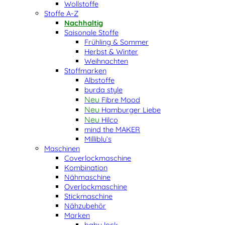
Wollstoffe
Stoffe A-Z
Nachhaltig
Saisonale Stoffe
Frühling & Sommer
Herbst & Winter
Weihnachten
Stoffmarken
Albstoffe
burda style
Fibre Mood
Hamburger Liebe
Hilco
mind the MAKER
Milliblu’s
Maschinen
Coverlockmaschine
Kombination
Nähmaschine
Overlockmaschine
Stickmaschine
Nähzubehör
Marken
baby lock