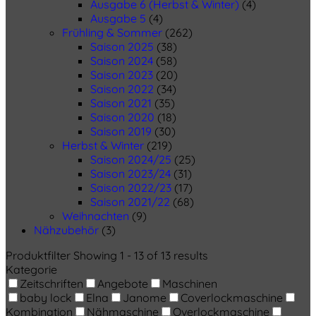
Ausgabe 6 (Herbst & Winter)
(4)
Ausgabe 5
(4)
Frühling & Sommer
(262)
Saison 2025
(38)
Saison 2024
(58)
Saison 2023
(20)
Saison 2022
(34)
Saison 2021
(35)
Saison 2020
(18)
Saison 2019
(30)
Herbst & Winter
(219)
Saison 2024/25
(25)
Saison 2023/24
(31)
Saison 2022/23
(17)
Saison 2021/22
(68)
Weihnachten
(9)
Nähzubehör
(3)
Produktfilter
Showing 1 - 13 of 13 results
Kategorie
Zeitschriften
Angebote
Maschinen
baby lock
Elna
Janome
Coverlockmaschine
Kombination
Nähmaschine
Overlockmaschine