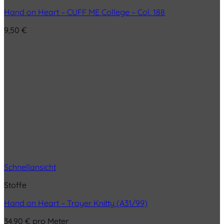
Hand on Heart – CUFF ME College – Col. 188
9,50
€
Schnellansicht
Stoffe
Hand on Heart – Troyer Knitty (A31/99)
34,90
€
pro Meter