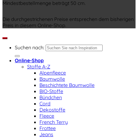
Mindestbestellmenge beträgt 50 cm.
Die durchgestrichenen Preise entsprechen dem bisherigen
Preis in diesem Online-Shop.
Suchen nach:
Online-Shop
Stoffe A-Z
Alpenfleece
Baumwolle
Beschichtete Baumwolle
BIO-Stoffe
Bündchen
Cord
Dekostoffe
Fleece
French Terry
Frottee
Jeans