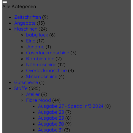
Alle Kategorien
Zeitschriften
(9)
Angebote
(15)
Maschinen
(24)
baby lock
(6)
Elna
(17)
Janome
(1)
Coverlockmaschine
(3)
Kombination
(2)
Nähmaschine
(12)
Overlockmaschine
(4)
Stickmaschine
(4)
Gutscheine
(1)
Stoffe
(585)
Atelier
(9)
Fibre Mood
(44)
Ausgabe 27 - Special n°3 2024
(8)
Ausgabe 28
(7)
Ausgabe 29
(8)
Ausgabe 30
(9)
Ausgabe 31
(3)