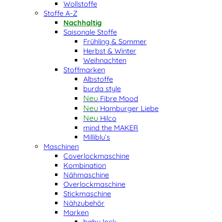
Wollstoffe
Stoffe A-Z
Nachhaltig
Saisonale Stoffe
Frühling & Sommer
Herbst & Winter
Weihnachten
Stoffmarken
Albstoffe
burda style
Fibre Mood
Hamburger Liebe
Hilco
mind the MAKER
Milliblu’s
Maschinen
Coverlockmaschine
Kombination
Nähmaschine
Overlockmaschine
Stickmaschine
Nähzubehör
Marken
baby lock