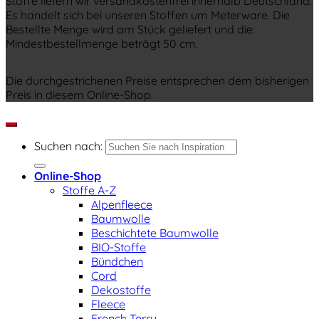
Stoffe liefern wir versandkostenfrei innerhalb Deutschland.
Es handelt sich bei unseren Stoffen um Meterware. Die
Bestellte Menge wird am Stück geliefert und die
Mindestbestellmenge beträgt 50 cm.
Die durchgestrichenen Preise entsprechen dem bisherigen
Preis in diesem Online-Shop.
Suchen nach:
Online-Shop
Stoffe A-Z
Alpenfleece
Baumwolle
Beschichtete Baumwolle
BIO-Stoffe
Bündchen
Cord
Dekostoffe
Fleece
French Terry