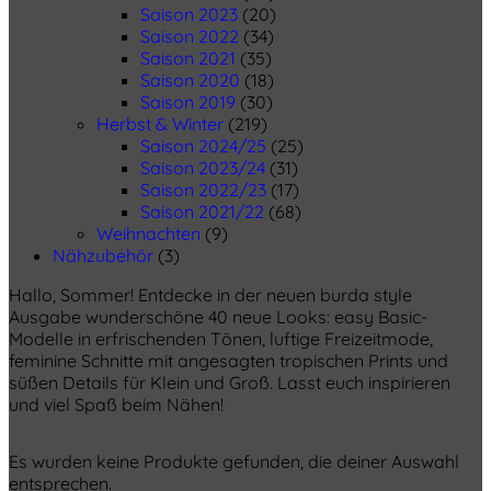
Saison 2023
(20)
Saison 2022
(34)
Saison 2021
(35)
Saison 2020
(18)
Saison 2019
(30)
Herbst & Winter
(219)
Saison 2024/25
(25)
Saison 2023/24
(31)
Saison 2022/23
(17)
Saison 2021/22
(68)
Weihnachten
(9)
Nähzubehör
(3)
Hallo, Sommer! Entdecke in der neuen burda style
Ausgabe wunderschöne 40 neue Looks: easy Basic-
Modelle in erfrischenden Tönen, luftige Freizeitmode,
feminine Schnitte mit angesagten tropischen Prints und
süßen Details für Klein und Groß. Lasst euch inspirieren
und viel Spaß beim Nähen!
Es wurden keine Produkte gefunden, die deiner Auswahl
entsprechen.