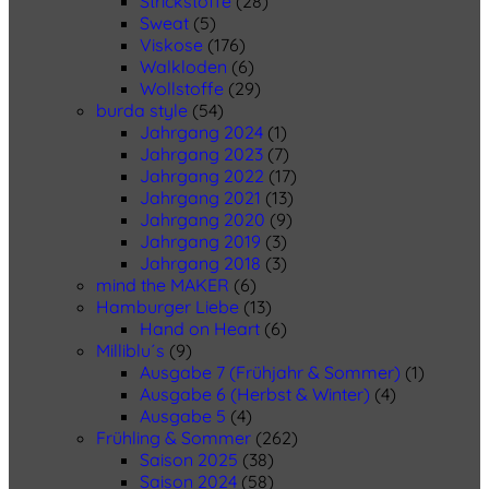
Strickstoffe
(28)
Sweat
(5)
Viskose
(176)
Walkloden
(6)
Wollstoffe
(29)
burda style
(54)
Jahrgang 2024
(1)
Jahrgang 2023
(7)
Jahrgang 2022
(17)
Jahrgang 2021
(13)
Jahrgang 2020
(9)
Jahrgang 2019
(3)
Jahrgang 2018
(3)
mind the MAKER
(6)
Hamburger Liebe
(13)
Hand on Heart
(6)
Milliblu´s
(9)
Ausgabe 7 (Frühjahr & Sommer)
(1)
Ausgabe 6 (Herbst & Winter)
(4)
Ausgabe 5
(4)
Frühling & Sommer
(262)
Saison 2025
(38)
Saison 2024
(58)