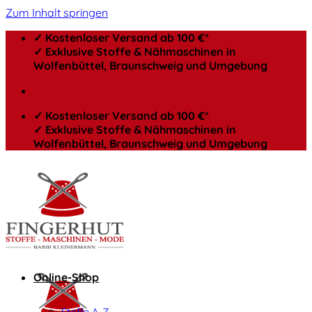
Zum Inhalt springen
✓ Kostenloser Versand ab 100 €*
✓ Exklusive Stoffe & Nähmaschinen in
Wolfenbüttel, Braunschweig und Umgebung
✓ Kostenloser Versand ab 100 €*
✓ Exklusive Stoffe & Nähmaschinen in
Wolfenbüttel, Braunschweig und Umgebung
Online-Shop
Stoffe A-Z