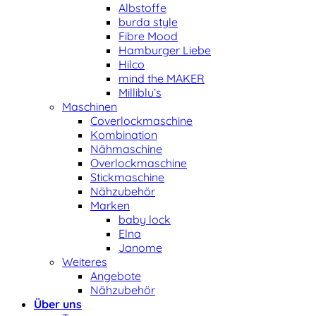
Albstoffe
burda style
Fibre Mood
Hamburger Liebe
Hilco
mind the MAKER
Milliblu’s
Maschinen
Coverlockmaschine
Kombination
Nähmaschine
Overlockmaschine
Stickmaschine
Nähzubehör
Marken
baby lock
Elna
Janome
Weiteres
Angebote
Nähzubehör
Über uns