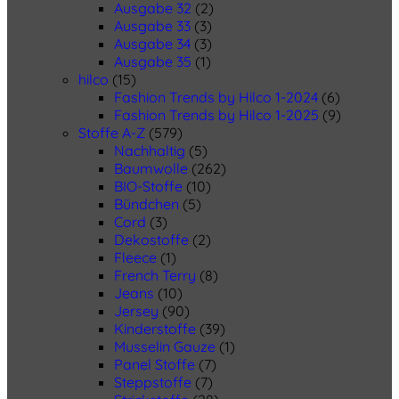
Ausgabe 32
(2)
Ausgabe 33
(3)
Ausgabe 34
(3)
Ausgabe 35
(1)
hilco
(15)
Fashion Trends by Hilco 1-2024
(6)
Fashion Trends by Hilco 1-2025
(9)
Stoffe A-Z
(579)
Nachhaltig
(5)
Baumwolle
(262)
BIO-Stoffe
(10)
Bündchen
(5)
Cord
(3)
Dekostoffe
(2)
Fleece
(1)
French Terry
(8)
Jeans
(10)
Jersey
(90)
Kinderstoffe
(39)
Musselin Gauze
(1)
Panel Stoffe
(7)
Steppstoffe
(7)