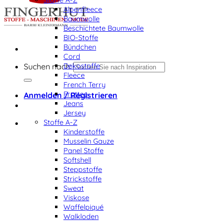
Alpenfleece
Baumwolle
Beschichtete Baumwolle
BIO-Stoffe
Bündchen
Cord
Dekostoffe
Suchen nach:
Fleece
French Terry
Frottee
Anmelden / Registrieren
Jeans
Jersey
Stoffe A-Z
Kinderstoffe
Musselin Gauze
Panel Stoffe
Softshell
Steppstoffe
Strickstoffe
Sweat
Viskose
Waffelpiqué
Walkloden