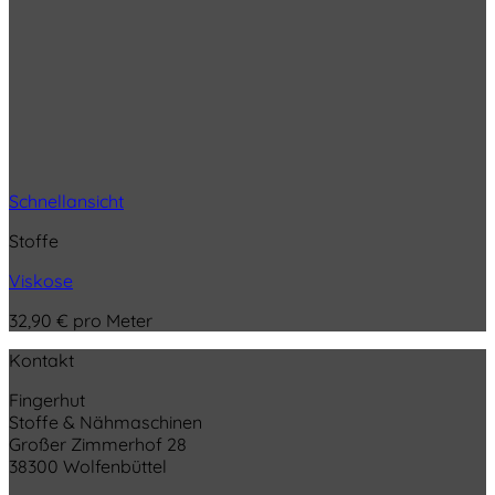
Schnellansicht
Stoffe
Viskose
32,90
€
pro Meter
Kontakt
Fingerhut
Stoffe & Nähmaschinen
Großer Zimmerhof 28
38300 Wolfenbüttel