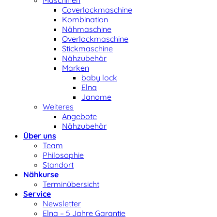
Maschinen
Coverlockmaschine
Kombination
Nähmaschine
Overlockmaschine
Stickmaschine
Nähzubehör
Marken
baby lock
Elna
Janome
Weiteres
Angebote
Nähzubehör
Über uns
Team
Philosophie
Standort
Nähkurse
Terminübersicht
Service
Newsletter
Elna – 5 Jahre Garantie