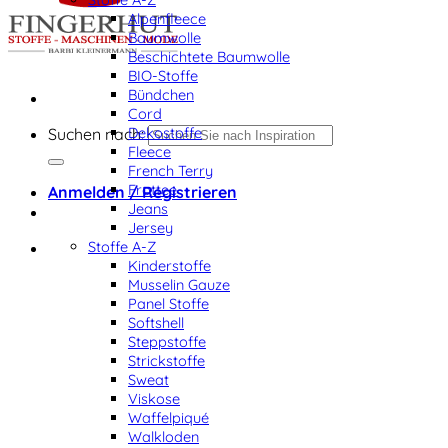
Alpenfleece
Baumwolle
Beschichtete Baumwolle
BIO-Stoffe
Bündchen
Cord
Dekostoffe
Suchen nach:
Fleece
French Terry
Frottee
Anmelden / Registrieren
Jeans
Jersey
Stoffe A-Z
Kinderstoffe
Musselin Gauze
Panel Stoffe
Softshell
Steppstoffe
Strickstoffe
Sweat
Viskose
Waffelpiqué
Walkloden