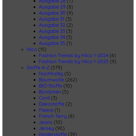
Ausgabe 28
(7)
Ausgabe 29
(8)
Ausgabe 30
(9)
Ausgabe 31
(3)
Ausgabe 32
(2)
Ausgabe 33
(3)
Ausgabe 34
(3)
Ausgabe 35
(1)
hilco
(15)
Fashion Trends by Hilco 1-2024
(6)
Fashion Trends by Hilco 1-2025
(9)
Stoffe A-Z
(579)
Nachhaltig
(5)
Baumwolle
(262)
BIO-Stoffe
(10)
Bündchen
(5)
Cord
(3)
Dekostoffe
(2)
Fleece
(1)
French Terry
(8)
Jeans
(10)
Jersey
(90)
Kinderstoffe
(39)