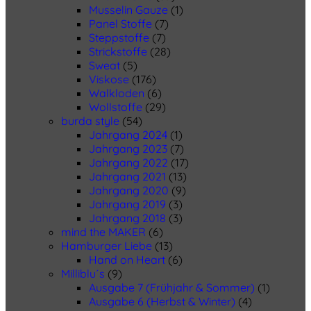
Musselin Gauze
(1)
Panel Stoffe
(7)
Steppstoffe
(7)
Strickstoffe
(28)
Sweat
(5)
Viskose
(176)
Walkloden
(6)
Wollstoffe
(29)
burda style
(54)
Jahrgang 2024
(1)
Jahrgang 2023
(7)
Jahrgang 2022
(17)
Jahrgang 2021
(13)
Jahrgang 2020
(9)
Jahrgang 2019
(3)
Jahrgang 2018
(3)
mind the MAKER
(6)
Hamburger Liebe
(13)
Hand on Heart
(6)
Milliblu´s
(9)
Ausgabe 7 (Frühjahr & Sommer)
(1)
Ausgabe 6 (Herbst & Winter)
(4)