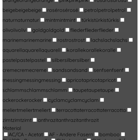
orange
orange
orange
pink
pink
pink
rosa
rosa
rosa
beige
beige
beige
rosé
rosé
rosé
petrol
petrol
petrol
natur
natur
natur
mint
mint
mint
türkis
türkis
türkis
oliv
oliv
oliv
gold
gold
gold
flieder
flieder
flieder
marine
marine
marine
rost
rost
rost
lachs
lachs
lachs
aquarell
aquarell
aquarell
koralle
koralle
koralle
pastel
pastel
pastel
silber
silber
silber
creme
creme
creme
sand
sand
sand
senf
senf
senf
messing
messing
messing
apricot
apricot
apricot
schlamm
schlamm
schlamm
taupe
taupe
taupe
ocker
ocker
ocker
cyclam
cyclam
cyclam
meliert
meliert
meliert
terracotta
terracotta
terracotta
zimt
zimt
zimt
anthrazit
anthrazit
anthrazit
Material
AC/CA - Acetat
AF - Andere Fasern
bomboo