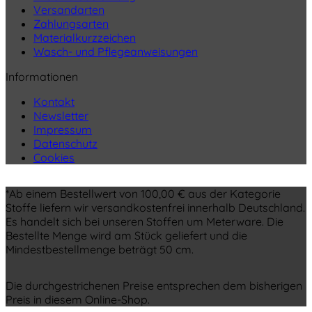
Versandarten
Zahlungsarten
Materialkurzzeichen
Wasch- und Pflegeanweisungen
Informationen
Kontakt
Newsletter
Impressum
Datenschutz
Cookies
*Ab einem Bestellwert von 100,00 € aus der Kategorie
Stoffe liefern wir versandkostenfrei innerhalb Deutschland.
Es handelt sich bei unseren Stoffen um Meterware. Die
Bestellte Menge wird am Stück geliefert und die
Mindestbestellmenge beträgt 50 cm.
Die durchgestrichenen Preise entsprechen dem bisherigen
Preis in diesem Online-Shop.