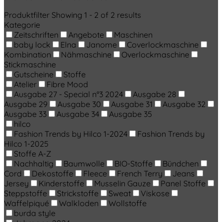
Produktfilter
Showing 1 - 2 of 2 results
Kategorie
Zeitschriften
Angebote
Maschinen
baby lock
Elna
Janome
Coverlockmaschine
Kombination
Nähmaschine
Overlockmaschine
Stickmaschine
Gutscheine
Stoffe
Atelier
Fibre Mood
Ausgabe 27 - Special n°3 2024
Ausgabe 28
Ausgabe 29
Ausgabe 30
Ausgabe 31
Ausgabe 32
Ausgabe 33
Ausgabe 34
Ausgabe 35
hilco
Fashion Trends by Hilco 1-2024
Fashion Trends by
Hilco 1-2025
Stoffe A-Z
Nachhaltig
Baumwolle
BIO-Stoffe
Bündchen
Cord
Dekostoffe
Fleece
French Terry
Jeans
Jersey
Kinderstoffe
Musselin Gauze
Panel Stoffe
Steppstoffe
Strickstoffe
Sweat
Viskose
Waffelpiqué
Walkloden
Wollstoffe
burda style