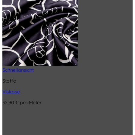
Schnellansicht
Stoffe
Viskose
32,90
€
pro Meter