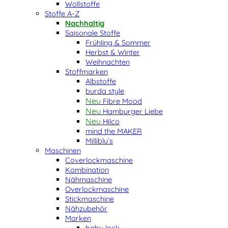
Wollstoffe
Stoffe A-Z
Nachhaltig
Saisonale Stoffe
Frühling & Sommer
Herbst & Winter
Weihnachten
Stoffmarken
Albstoffe
burda style
Fibre Mood
Hamburger Liebe
Hilco
mind the MAKER
Milliblu’s
Maschinen
Coverlockmaschine
Kombination
Nähmaschine
Overlockmaschine
Stickmaschine
Nähzubehör
Marken
baby lock