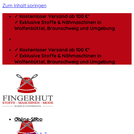
Zum Inhalt springen
✓ Kostenloser Versand ab 100 €*
✓ Exklusive Stoffe & Nähmaschinen in
Wolfenbüttel, Braunschweig und Umgebung
✓ Kostenloser Versand ab 100 €*
✓ Exklusive Stoffe & Nähmaschinen in
Wolfenbüttel, Braunschweig und Umgebung
Online-Shop
Stoffe A-Z