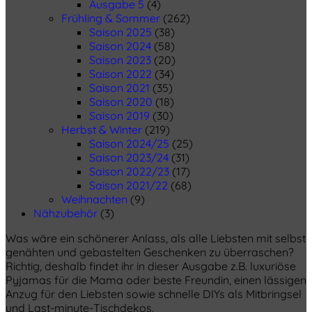
Ausgabe 5
(4)
Frühling & Sommer
(262)
Saison 2025
(38)
Saison 2024
(58)
Saison 2023
(20)
Saison 2022
(34)
Saison 2021
(35)
Saison 2020
(18)
Saison 2019
(30)
Herbst & Winter
(219)
Saison 2024/25
(25)
Saison 2023/24
(31)
Saison 2022/23
(17)
Saison 2021/22
(68)
Weihnachten
(9)
Nähzubehör
(3)
Was wäre ein schönerer Anlass, als alle Liebsten mit selbst
genähten und gebastelten Geschenken zu überraschen?
Richtig, deshalb findet ihr in dieser Ausgabe z.B. luxuriöse
Pyjamas für die Mama oder beste Freundin, einen lässigen
Anzug für den Liebsten sowie schnelle DIYs als Mitbringsel
und Last-minute-Tischdekos.