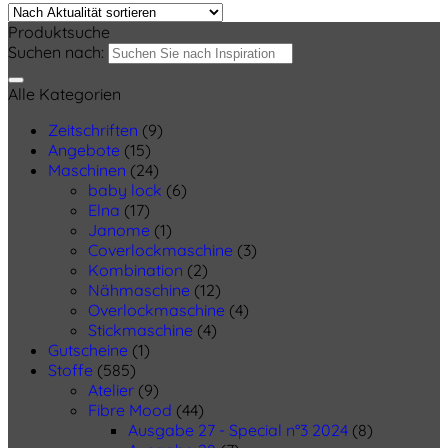
Produktsuche
Suchen nach:
Alle Kategorien
Zeitschriften
(9)
Angebote
(15)
Maschinen
(24)
baby lock
(6)
Elna
(17)
Janome
(1)
Coverlockmaschine
(3)
Kombination
(2)
Nähmaschine
(12)
Overlockmaschine
(4)
Stickmaschine
(4)
Gutscheine
(1)
Stoffe
(585)
Atelier
(9)
Fibre Mood
(44)
Ausgabe 27 - Special n°3 2024
(8)