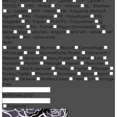
BW/CO - Baumwolle
CLY - Lyocell
CLY - Lyocell /
TENCEL®
CMD - Modal
CV - Viskose
EL - Elasthan
LI - Leinen
MTF - Metall
PA - Polyamid (Perlon®,
Nylon®)
PAN - Polyacryl
PE - Polyethylen
PES -
Polyester
PI - Papier
PUR/PU - Polyurethan
Q-
Milchprotein
RA - Ramie
Rayon (Kunstseide)
SE -
Seide
Soja
WN/WA - Angora
WO/WV - Wolle
WP
- Alpaka
WV - Schurwolle
Motiv
batik
bicolor
Blumen
Bouclé
Camouflage
Fahrzeuge
Fell
Geometrische Muster
Hahnentritt /
Rapport
Jacquard
Karo/Kariert
Kreise
Leo
Mandala
Maritim
Melange
meliert
Menschen
Muster
Obst & Gemüse
Paisley
Pepita
Pflanzen
Punkte/Tupfen
Rhombe
Sonstiges
Spitze
Sport
Sterne
Stickerei
Streifen/Linien
Tiere
Uni
Vintage
Preis
Stoffbreite (cm)
Angebote