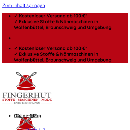
Zum Inhalt springen
✓ Kostenloser Versand ab 100 €*
✓ Exklusive Stoffe & Nähmaschinen in
Wolfenbüttel, Braunschweig und Umgebung
✓ Kostenloser Versand ab 100 €*
✓ Exklusive Stoffe & Nähmaschinen in
Wolfenbüttel, Braunschweig und Umgebung
Online-Shop
Stoffe A-Z