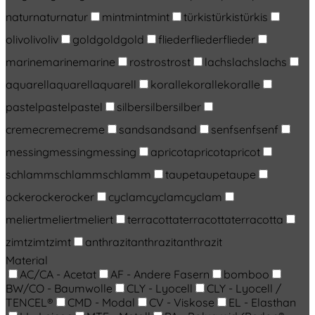
natur
natur
natur
mint
mint
mint
türkis
türkis
türkis
oliv
oliv
oliv
gold
gold
gold
flieder
flieder
flieder
marine
marine
marine
rost
rost
rost
lachs
lachs
lachs
aquarell
aquarell
aquarell
koralle
koralle
koralle
pastel
pastel
pastel
silber
silber
silber
creme
creme
creme
sand
sand
sand
senf
senf
senf
messing
messing
messing
apricot
apricot
apricot
schlamm
schlamm
schlamm
taupe
taupe
taupe
ocker
ocker
ocker
cyclam
cyclam
cyclam
meliert
meliert
meliert
terracotta
terracotta
terracotta
zimt
zimt
zimt
anthrazit
anthrazit
anthrazit
Material
AC/CA - Acetat
AF - Andere Fasern
bomboo
BW/CO - Baumwolle
CLY - Lyocell
CLY - Lyocell /
TENCEL®
CMD - Modal
CV - Viskose
EL - Elasthan