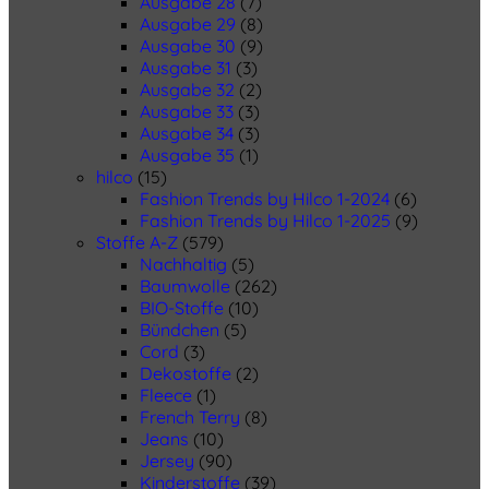
Ausgabe 28
(7)
Ausgabe 29
(8)
Ausgabe 30
(9)
Ausgabe 31
(3)
Ausgabe 32
(2)
Ausgabe 33
(3)
Ausgabe 34
(3)
Ausgabe 35
(1)
hilco
(15)
Fashion Trends by Hilco 1-2024
(6)
Fashion Trends by Hilco 1-2025
(9)
Stoffe A-Z
(579)
Nachhaltig
(5)
Baumwolle
(262)
BIO-Stoffe
(10)
Bündchen
(5)
Cord
(3)
Dekostoffe
(2)
Fleece
(1)
French Terry
(8)
Jeans
(10)
Jersey
(90)
Kinderstoffe
(39)