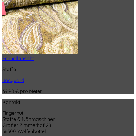
Schnellansicht
Stoffe
Jacquard
39,90
€
pro Meter
Kontakt
Fingerhut
Stoffe & Nähmaschinen
Großer Zimmerhof 28
38300 Wolfenbüttel