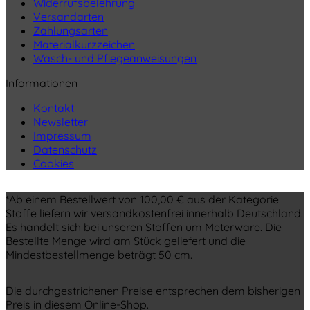
Widerrufsbelehrung
Versandarten
Zahlungsarten
Materialkurzzeichen
Wasch- und Pflegeanweisungen
Informationen
Kontakt
Newsletter
Impressum
Datenschutz
Cookies
*Ab einem Bestellwert von 100,00 € aus der Kategorie
Stoffe liefern wir versandkostenfrei innerhalb Deutschland.
Es handelt sich bei unseren Stoffen um Meterware. Die
Bestellte Menge wird am Stück geliefert und die
Mindestbestellmenge beträgt 50 cm.
Die durchgestrichenen Preise entsprechen dem bisherigen
Preis in diesem Online-Shop.