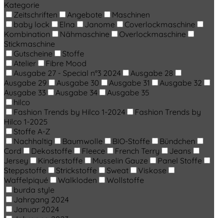
Kategorie
Zeitschriften
Angebote
Maschinen
baby lock
Elna
Janome
Coverlockmaschine
Kombination
Nähmaschine
Overlockmaschine
Stickmaschine
Gutscheine
Stoffe
Atelier
Fibre Mood
Ausgabe 27 - Special n°3 2024
Ausgabe 28
Ausgabe 29
Ausgabe 30
Ausgabe 31
Ausgabe 32
Ausgabe 33
Ausgabe 34
Ausgabe 35
hilco
Fashion Trends by Hilco 1-2024
Fashion Trends by
Hilco 1-2025
Stoffe A-Z
Nachhaltig
Baumwolle
BIO-Stoffe
Bündchen
Cord
Dekostoffe
Fleece
French Terry
Jeans
Jersey
Kinderstoffe
Musselin Gauze
Panel Stoffe
Steppstoffe
Strickstoffe
Sweat
Viskose
Waffelpiqué
Walkloden
Wollstoffe
burda style
Jahrgang 2024
Januar 2024