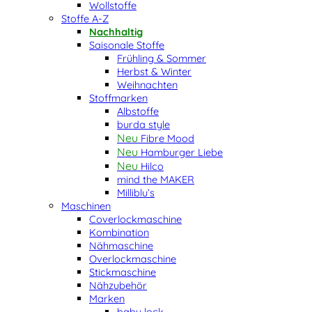
Wollstoffe
Stoffe A-Z
Nachhaltig
Saisonale Stoffe
Frühling & Sommer
Herbst & Winter
Weihnachten
Stoffmarken
Albstoffe
burda style
Fibre Mood
Hamburger Liebe
Hilco
mind the MAKER
Milliblu’s
Maschinen
Coverlockmaschine
Kombination
Nähmaschine
Overlockmaschine
Stickmaschine
Nähzubehör
Marken
baby lock