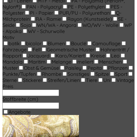
LI - Leinen
MTF - Metall
PA - Polyamid (Perlon®,
Nylon®)
PAN - Polyacryl
PE - Polyethylen
PES -
Polyester
PI - Papier
PUR/PU - Polyurethan
Q-
Milchprotein
RA - Ramie
Rayon (Kunstseide)
SE -
Seide
Soja
WN/WA - Angora
WO/WV - Wolle
WP
- Alpaka
WV - Schurwolle
Motiv
batik
bicolor
Blumen
Bouclé
Camouflage
Fahrzeuge
Fell
Geometrische Muster
Hahnentritt /
Rapport
Jacquard
Karo/Kariert
Kreise
Leo
Mandala
Maritim
Melange
meliert
Menschen
Muster
Obst & Gemüse
Paisley
Pepita
Pflanzen
Punkte/Tupfen
Rhombe
Sonstiges
Spitze
Sport
Sterne
Stickerei
Streifen/Linien
Tiere
Uni
Vintage
Preis
Stoffbreite (cm)
Angebote