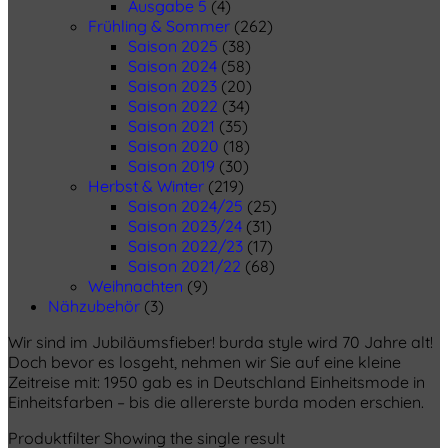
Ausgabe 5
(4)
Frühling & Sommer
(262)
Saison 2025
(38)
Saison 2024
(58)
Saison 2023
(20)
Saison 2022
(34)
Saison 2021
(35)
Saison 2020
(18)
Saison 2019
(30)
Herbst & Winter
(219)
Saison 2024/25
(25)
Saison 2023/24
(31)
Saison 2022/23
(17)
Saison 2021/22
(68)
Weihnachten
(9)
Nähzubehör
(3)
Wir sind im Jubiläumsfieber! burda style wird 70 Jahre alt!
Doch bevor es losgeht, nehmen wir Sie auf eine kleine
Zeitreise mit: 1950 gab es in Deutschland Einheitsmode in
Einheitsfarben – bis die allererste burda moden erschien.
Produktfilter
Showing the single result