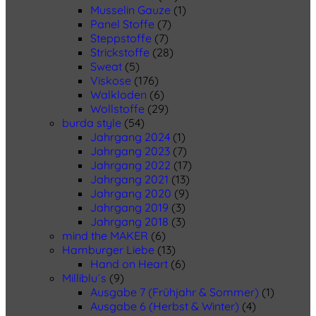
Musselin Gauze
(1)
Panel Stoffe
(7)
Steppstoffe
(7)
Strickstoffe
(28)
Sweat
(5)
Viskose
(176)
Walkloden
(6)
Wollstoffe
(29)
burda style
(54)
Jahrgang 2024
(1)
Jahrgang 2023
(7)
Jahrgang 2022
(17)
Jahrgang 2021
(13)
Jahrgang 2020
(9)
Jahrgang 2019
(3)
Jahrgang 2018
(3)
mind the MAKER
(6)
Hamburger Liebe
(13)
Hand on Heart
(6)
Milliblu´s
(9)
Ausgabe 7 (Frühjahr & Sommer)
(1)
Ausgabe 6 (Herbst & Winter)
(4)