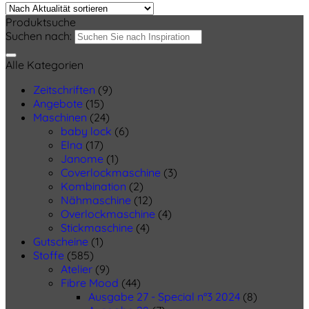
Produktsuche
Suchen nach:
Alle Kategorien
Zeitschriften
(9)
Angebote
(15)
Maschinen
(24)
baby lock
(6)
Elna
(17)
Janome
(1)
Coverlockmaschine
(3)
Kombination
(2)
Nähmaschine
(12)
Overlockmaschine
(4)
Stickmaschine
(4)
Gutscheine
(1)
Stoffe
(585)
Atelier
(9)
Fibre Mood
(44)
Ausgabe 27 - Special n°3 2024
(8)