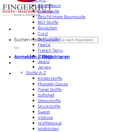
Alpenfleece
Baumwolle
Beschichtete Baumwolle
BIO-Stoffe
Bündchen
Cord
Dekostoffe
Suchen nach:
Fleece
French Terry
Frottee
Anmelden / Registrieren
Jeans
Jersey
Stoffe A-Z
Kinderstoffe
Musselin Gauze
Panel Stoffe
Softshell
Steppstoffe
Strickstoffe
Sweat
Viskose
Waffelpiqué
Walkloden