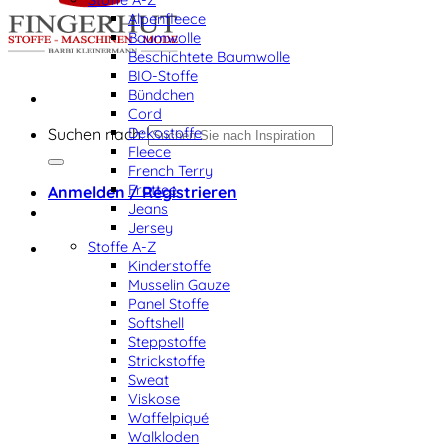
Alpenfleece
Baumwolle
Beschichtete Baumwolle
BIO-Stoffe
Bündchen
Cord
Dekostoffe
Suchen nach:
Fleece
French Terry
Frottee
Anmelden / Registrieren
Jeans
Jersey
Stoffe A-Z
Kinderstoffe
Musselin Gauze
Panel Stoffe
Softshell
Steppstoffe
Strickstoffe
Sweat
Viskose
Waffelpiqué
Walkloden