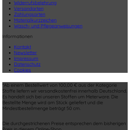
Widerrufsbelehrung
Versandarten
Zahlungsarten
Materialkurzzeichen
Wasch- und Pflegeanweisungen
Informationen
Kontakt
Newsletter
Impressum
Datenschutz
Cookies
*Ab einem Bestellwert von 100,00 € aus der Kategorie
Stoffe liefern wir versandkostenfrei innerhalb Deutschland.
Es handelt sich bei unseren Stoffen um Meterware. Die
Bestellte Menge wird am Stück geliefert und die
Mindestbestellmenge beträgt 50 cm.
Die durchgestrichenen Preise entsprechen dem bisherigen
Preis in diesem Online-Shop.