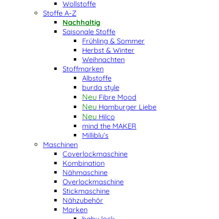
Wollstoffe
Stoffe A-Z
Nachhaltig
Saisonale Stoffe
Frühling & Sommer
Herbst & Winter
Weihnachten
Stoffmarken
Albstoffe
burda style
Fibre Mood
Hamburger Liebe
Hilco
mind the MAKER
Milliblu’s
Maschinen
Coverlockmaschine
Kombination
Nähmaschine
Overlockmaschine
Stickmaschine
Nähzubehör
Marken
baby lock