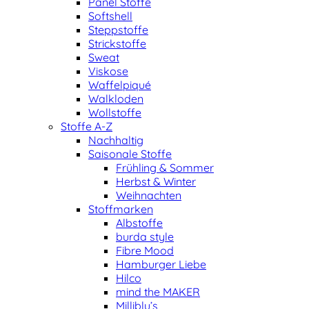
Panel Stoffe
Softshell
Steppstoffe
Strickstoffe
Sweat
Viskose
Waffelpiqué
Walkloden
Wollstoffe
Stoffe A-Z
Nachhaltig
Saisonale Stoffe
Frühling & Sommer
Herbst & Winter
Weihnachten
Stoffmarken
Albstoffe
burda style
Fibre Mood
Hamburger Liebe
Hilco
mind the MAKER
Milliblu’s