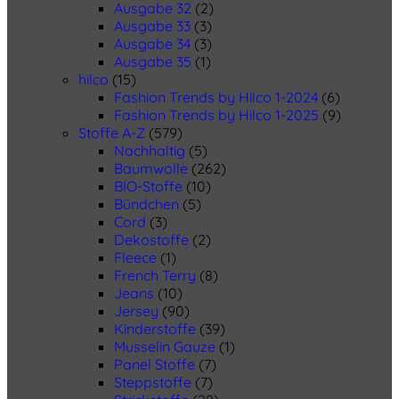
Ausgabe 32
(2)
Ausgabe 33
(3)
Ausgabe 34
(3)
Ausgabe 35
(1)
hilco
(15)
Fashion Trends by Hilco 1-2024
(6)
Fashion Trends by Hilco 1-2025
(9)
Stoffe A-Z
(579)
Nachhaltig
(5)
Baumwolle
(262)
BIO-Stoffe
(10)
Bündchen
(5)
Cord
(3)
Dekostoffe
(2)
Fleece
(1)
French Terry
(8)
Jeans
(10)
Jersey
(90)
Kinderstoffe
(39)
Musselin Gauze
(1)
Panel Stoffe
(7)
Steppstoffe
(7)