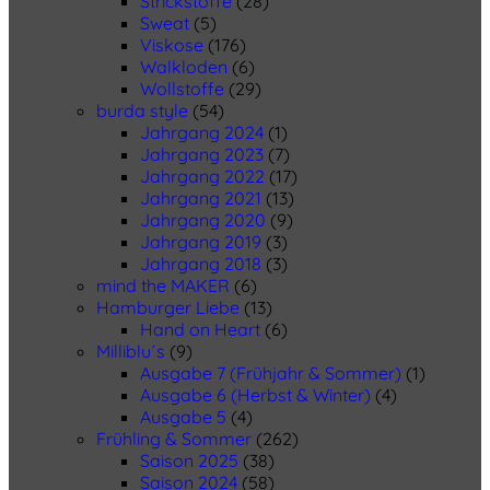
Strickstoffe
(28)
Sweat
(5)
Viskose
(176)
Walkloden
(6)
Wollstoffe
(29)
burda style
(54)
Jahrgang 2024
(1)
Jahrgang 2023
(7)
Jahrgang 2022
(17)
Jahrgang 2021
(13)
Jahrgang 2020
(9)
Jahrgang 2019
(3)
Jahrgang 2018
(3)
mind the MAKER
(6)
Hamburger Liebe
(13)
Hand on Heart
(6)
Milliblu´s
(9)
Ausgabe 7 (Frühjahr & Sommer)
(1)
Ausgabe 6 (Herbst & Winter)
(4)
Ausgabe 5
(4)
Frühling & Sommer
(262)
Saison 2025
(38)
Saison 2024
(58)