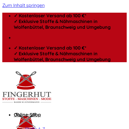
Zum Inhalt springen
✓ Kostenloser Versand ab 100 €*
✓ Exklusive Stoffe & Nähmaschinen in
Wolfenbüttel, Braunschweig und Umgebung
✓ Kostenloser Versand ab 100 €*
✓ Exklusive Stoffe & Nähmaschinen in
Wolfenbüttel, Braunschweig und Umgebung
Online-Shop
Stoffe A-Z