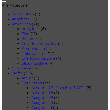
Alle Kategorien
Zeitschriften
(9)
Angebote
(15)
Maschinen
(24)
baby lock
(6)
Elna
(17)
Janome
(1)
Coverlockmaschine
(3)
Kombination
(2)
Nähmaschine
(12)
Overlockmaschine
(4)
Stickmaschine
(4)
Gutscheine
(1)
Stoffe
(585)
Atelier
(9)
Fibre Mood
(44)
Ausgabe 27 - Special n°3 2024
(8)
Ausgabe 28
(7)
Ausgabe 29
(8)
Ausgabe 30
(9)
Ausgabe 31
(3)