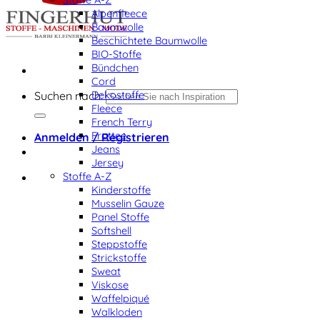
Alpenfleece
Baumwolle
Beschichtete Baumwolle
BIO-Stoffe
Bündchen
Cord
Dekostoffe
Suchen nach:
Fleece
French Terry
Frottee
Anmelden / Registrieren
Jeans
Jersey
Stoffe A-Z
Kinderstoffe
Musselin Gauze
Panel Stoffe
Softshell
Steppstoffe
Strickstoffe
Sweat
Viskose
Waffelpiqué
Walkloden