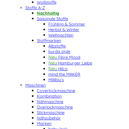
Wollstoffe
Stoffe A-Z
Nachhaltig
Saisonale Stoffe
Frühling & Sommer
Herbst & Winter
Weihnachten
Stoffmarken
Albstoffe
burda style
Fibre Mood
Hamburger Liebe
Hilco
mind the MAKER
Milliblu’s
Maschinen
Coverlockmaschine
Kombination
Nähmaschine
Overlockmaschine
Stickmaschine
Nähzubehör
Marken
baby lock