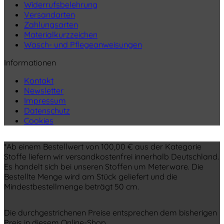
Widerrufsbelehrung
Versandarten
Zahlungsarten
Materialkurzzeichen
Wasch- und Pflegeanweisungen
Informationen
Kontakt
Newsletter
Impressum
Datenschutz
Cookies
*Ab einem Bestellwert von 100,00 € aus der Kategorie
Stoffe liefern wir versandkostenfrei innerhalb Deutschland.
Es handelt sich bei unseren Stoffen um Meterware. Die
Bestellte Menge wird am Stück geliefert und die
Mindestbestellmenge beträgt 50 cm.
Die durchgestrichenen Preise entsprechen dem bisherigen
Preis in diesem Online-Shop.