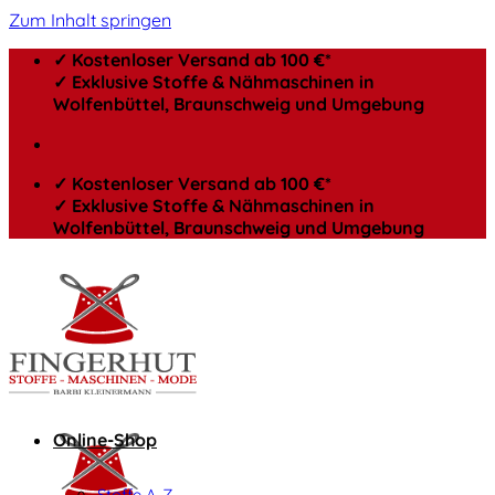
Zum Inhalt springen
✓ Kostenloser Versand ab 100 €*
✓ Exklusive Stoffe & Nähmaschinen in
Wolfenbüttel, Braunschweig und Umgebung
✓ Kostenloser Versand ab 100 €*
✓ Exklusive Stoffe & Nähmaschinen in
Wolfenbüttel, Braunschweig und Umgebung
Online-Shop
Stoffe A-Z