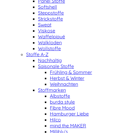
Panel Stoffe
Softshell
Steppstoffe
Strickstoffe
Sweat
Viskose
Waffelpiqué
Walkloden
Wollstoffe
Stoffe A-Z
Nachhaltig
Saisonale Stoffe
Frühling & Sommer
Herbst & Winter
Weihnachten
Stoffmarken
Albstoffe
burda style
Fibre Mood
Hamburger Liebe
Hilco
mind the MAKER
Milliblu’s