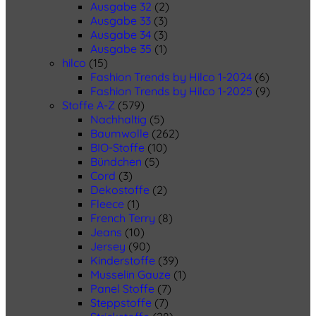
Ausgabe 32
(2)
Ausgabe 33
(3)
Ausgabe 34
(3)
Ausgabe 35
(1)
hilco
(15)
Fashion Trends by Hilco 1-2024
(6)
Fashion Trends by Hilco 1-2025
(9)
Stoffe A-Z
(579)
Nachhaltig
(5)
Baumwolle
(262)
BIO-Stoffe
(10)
Bündchen
(5)
Cord
(3)
Dekostoffe
(2)
Fleece
(1)
French Terry
(8)
Jeans
(10)
Jersey
(90)
Kinderstoffe
(39)
Musselin Gauze
(1)
Panel Stoffe
(7)
Steppstoffe
(7)