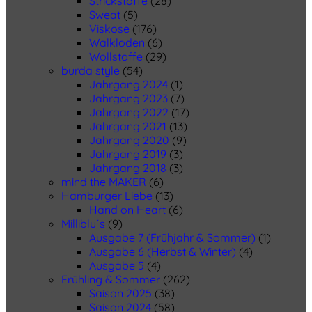
Strickstoffe
(28)
Sweat
(5)
Viskose
(176)
Walkloden
(6)
Wollstoffe
(29)
burda style
(54)
Jahrgang 2024
(1)
Jahrgang 2023
(7)
Jahrgang 2022
(17)
Jahrgang 2021
(13)
Jahrgang 2020
(9)
Jahrgang 2019
(3)
Jahrgang 2018
(3)
mind the MAKER
(6)
Hamburger Liebe
(13)
Hand on Heart
(6)
Milliblu´s
(9)
Ausgabe 7 (Frühjahr & Sommer)
(1)
Ausgabe 6 (Herbst & Winter)
(4)
Ausgabe 5
(4)
Frühling & Sommer
(262)
Saison 2025
(38)
Saison 2024
(58)