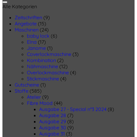
Alle Kategorien
Zeitschriften
(9)
Angebote
(15)
Maschinen
(24)
baby lock
(6)
Elna
(17)
Janome
(1)
Coverlockmaschine
(3)
Kombination
(2)
Nähmaschine
(12)
Overlockmaschine
(4)
Stickmaschine
(4)
Gutscheine
(1)
Stoffe
(585)
Atelier
(9)
Fibre Mood
(44)
Ausgabe 27 - Special n°3 2024
(8)
Ausgabe 28
(7)
Ausgabe 29
(8)
Ausgabe 30
(9)
Ausgabe 31
(3)